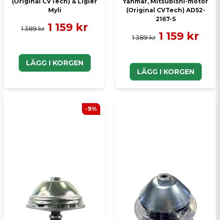
(Original CVTech) & Ligier
Yanmar, Mitsubishi-motor
Myli
(Original CVTech) AD52-
2167-S
1 159 kr
1 389 kr
1 159 kr
1 389 kr
LÄGG I KORGEN
LÄGG I KORGEN
-9%