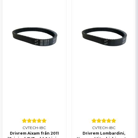
Mvh Vincent på SCP Mopedbilsdelar AB
:namn frågade
för 1 år sedan
Hej ser att den är slut hos er vilken ska jag då välja
Skicka en fråga
Butiken svarade
Hej, vår ersättare till denna drivremmen om du har
LOMBARDINI DCI motor
är:
https://smallcarparts.se/sv/products/drivrem-
variatorrem-lombardini-dci-ligier-microcar-
chatenet
Om du vill att vi ska dubbelkolla vilken variatorrem
du behöver, så återkoppla gärna med ett regnr:)
Mvh Vincent på SCP Mopedbilsdelar AB
CVTECH-IBC
CVTECH-IBC
Drivrem Aixam från 2011
Drivrem Lombardini,