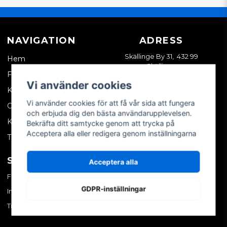
NAVIGATION
ADRESS
Skällinge By 31, 432 99
Hem
Skällinge
Företagskund
Vi använder cookies
Kontakta oss
Vi använder cookies för att få vår sida att fungera
Om oss
och erbjuda dig den bästa användarupplevelsen.
Köpvillkor
Bekräfta ditt samtycke genom att trycka på
Acceptera alla eller redigera genom inställningarna
Tips & trix
SOCIALA MEDIER
MITT KONTO
Acceptera alla
Facebook
Logga in
GDPR-inställningar
Instagram
Skapa konto
TikTok
Glömt ditt lösenord?