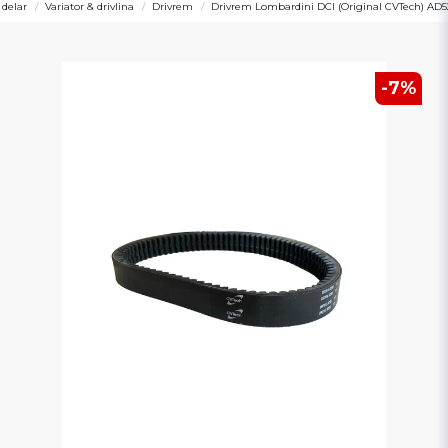
 delar
Variator & drivlina
Drivrem
Drivrem Lombardini DCI (Original CVTech) AD5
-
7
%