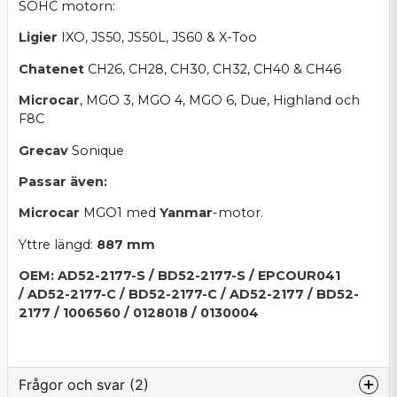
SOHC motorn:
Ligier
IXO, JS50, JS50L, JS60 & X-Too
Chatenet
CH26, CH28, CH30, CH32, CH40 & CH46
Microcar
, MGO 3, MGO 4, MGO 6, Due, Highland och
F8C
Grecav
Sonique
Passar även:
Microcar
MGO1 med
Yanmar
-motor.
Yttre längd:
887 mm
OEM: AD52-2177-S / BD52-2177-S / EPCOUR041
/ AD52-2177-C / BD52-2177-C / AD52-2177 / BD52-
2177 / 1006560 / 0128018 / 0130004
Frågor och svar (2)