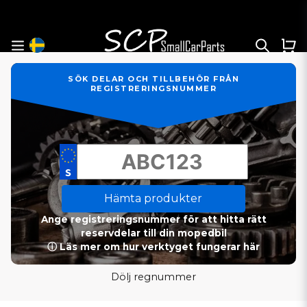
SÖK DELAR OCH TILLBEHÖR FRÅN
REGISTRERINGSNUMMER
Hämta produkter
Ange registreringsnummer för att hitta rätt
reservdelar till din mopedbil
ⓘ Läs mer om hur verktyget fungerar här
Dölj regnummer