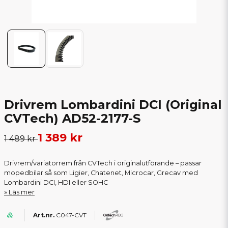
Drivrem Lombardini DCI (Original
CVTech) AD52-2177-S
1 389 kr
1 489 kr
Drivrem/variatorrem från CVTech i originalutförande – passar
mopedbilar så som Ligier, Chatenet, Microcar, Grecav med
Lombardini DCI, HDI eller SOHC
Läs mer
C047-CVT