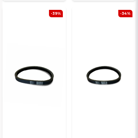
-39%
-34%