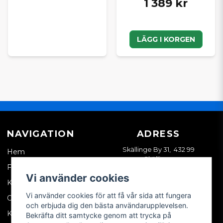
1 389 kr
LÄGG I KORGEN
NAVIGATION
ADRESS
Skällinge By 31, 432 99
Hem
Skällinge
Företagskund
Vi använder cookies
Kontakta oss
Vi använder cookies för att få vår sida att fungera
Om oss
och erbjuda dig den bästa användarupplevelsen.
Köpvillkor
Bekräfta ditt samtycke genom att trycka på