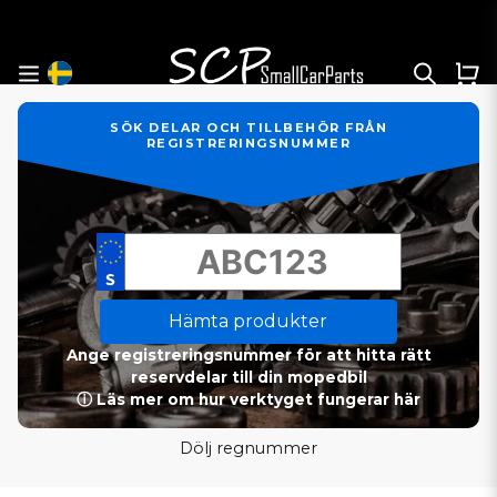
SÖK DELAR OCH TILLBEHÖR FRÅN
REGISTRERINGSNUMMER
Hämta produkter
Ange registreringsnummer för att hitta rätt
reservdelar till din mopedbil
ⓘ Läs mer om hur verktyget fungerar här
Dölj regnummer