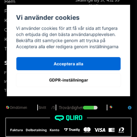
Skällinge By 31, 432 99
Hem
Skällinge
Företagskund
Vi använder cookies
Kontakta oss
Vi använder cookies för att få vår sida att fungera
Om oss
och erbjuda dig den bästa användarupplevelsen.
Köpvillkor
Bekräfta ditt samtycke genom att trycka på
Acceptera alla eller redigera genom inställningarna
Tips & trix
SOCIALA MEDIER
MITT KONTO
Acceptera alla
Facebook
Logga in
GDPR-inställningar
Instagram
Skapa konto
TikTok
Glömt ditt lösenord?