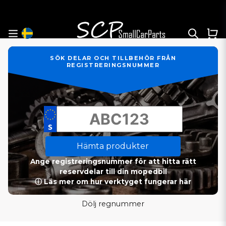
SÖK DELAR OCH TILLBEHÖR FRÅN
REGISTRERINGSNUMMER
Hämta produkter
Ange registreringsnummer för att hitta rätt
reservdelar till din mopedbil
ⓘ Läs mer om hur verktyget fungerar här
Dölj regnummer