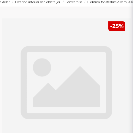
la delar
Exteriör, interiör och eldetaljer
Fönsterhiss
Elektrisk fönsterhiss Aixam 20
-
25
%