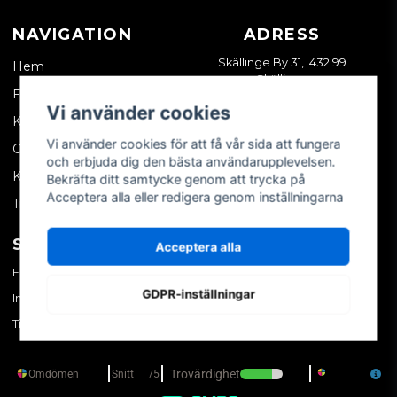
NAVIGATION
ADRESS
Skällinge By 31, 432 99
Hem
Skällinge
Företagskund
Vi använder cookies
Kontakta oss
Vi använder cookies för att få vår sida att fungera
Om oss
och erbjuda dig den bästa användarupplevelsen.
Köpvillkor
Bekräfta ditt samtycke genom att trycka på
Acceptera alla eller redigera genom inställningarna
Tips & trix
SOCIALA MEDIER
MITT KONTO
Acceptera alla
Facebook
Logga in
GDPR-inställningar
Instagram
Skapa konto
TikTok
Glömt ditt lösenord?