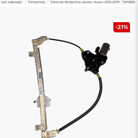
r och eldetaljer
Fönsterhiss
Elektrisk fönsterhiss vänster Aixam 2010-2019 - 7AP065E
-
21
%