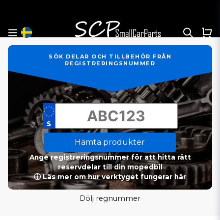
SÖK DELAR OCH TILLBEHÖR FRÅN
REGISTRERINGSNUMMER
Hämta produkter
Ange registreringsnummer för att hitta rätt
reservdelar till din mopedbil
ⓘ Läs mer om hur verktyget fungerar här
Dölj regnummer