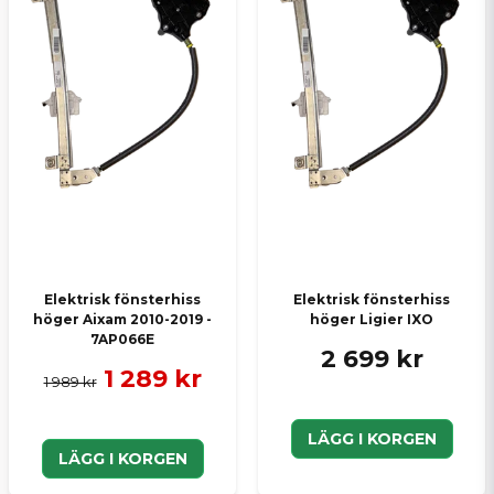
:namn frågade
för 2 år sedan
YDY961 Passar??
Butiken svarade
Hej Tobias,
Denna passar inte men återkoppla gärna med
vilken sida du behöver, så kan jag ge dig ett
prisförslag på den fönsterhissen du behöver.
Skicka en fråga
MVH Vincent på SCP Mopedbilsdelar AB
Elektrisk fönsterhiss
Elektrisk fönsterhiss
höger Aixam 2010-2019 -
höger Ligier IXO
7AP066E
2 699 kr
1 289 kr
1 989 kr
LÄGG I KORGEN
LÄGG I KORGEN