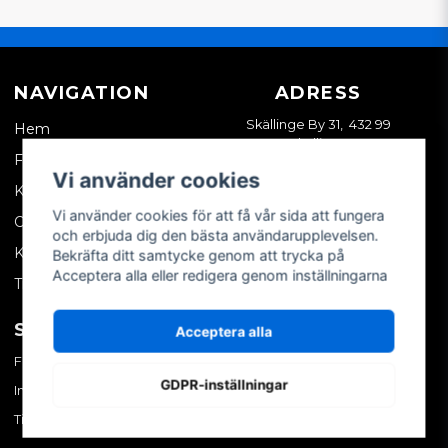
NAVIGATION
ADRESS
Skällinge By 31, 432 99
Hem
Skällinge
Företagskund
Vi använder cookies
Kontakta oss
Vi använder cookies för att få vår sida att fungera
Om oss
och erbjuda dig den bästa användarupplevelsen.
Köpvillkor
Bekräfta ditt samtycke genom att trycka på
Acceptera alla eller redigera genom inställningarna
Tips & trix
SOCIALA MEDIER
MITT KONTO
Acceptera alla
Facebook
Logga in
GDPR-inställningar
Instagram
Skapa konto
TikTok
Glömt ditt lösenord?