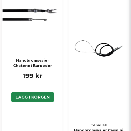
Ja, ni kan publicera min fråga
Skicka en fråga
Handbromsvajer
Chatenet Barooder
199 kr
LÄGG I KORGEN
CASALINI
Handbromsvajer Casalini