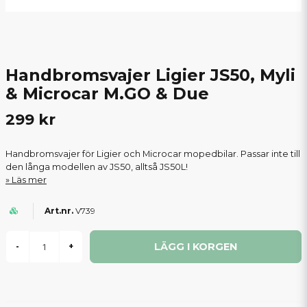
Handbromsvajer Ligier JS50, Myli
& Microcar M.GO & Due
299 kr
Handbromsvajer för Ligier och Microcar mopedbilar. Passar inte till
den långa modellen av JS50, alltså JS50L!
Läs mer
V739
LÄGG I KORGEN
-
+