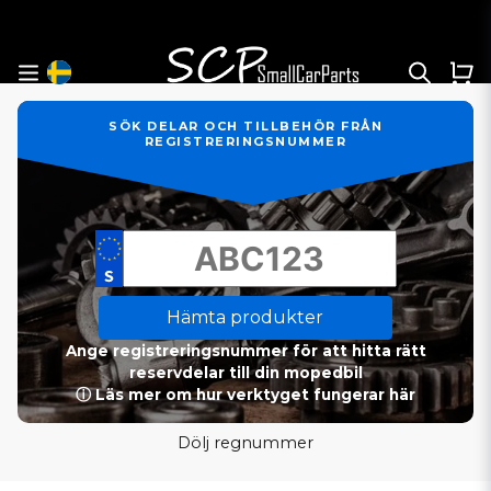
SÖK DELAR OCH TILLBEHÖR FRÅN
REGISTRERINGSNUMMER
Hämta produkter
Ange registreringsnummer för att hitta rätt
reservdelar till din mopedbil
ⓘ Läs mer om hur verktyget fungerar här
Dölj regnummer