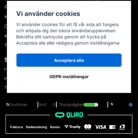
Skällinge
Företagskund
Vi använder cookies
Kontakta oss
Vi använder cookies för att få vår sida att fungera
Om oss
och erbjuda dig den bästa användarupplevelsen.
Köpvillkor
Bekräfta ditt samtycke genom att trycka på
Acceptera alla eller redigera genom inställningarna
Tips & trix
SOCIALA MEDIER
MITT KONTO
Acceptera alla
Facebook
Logga in
GDPR-inställningar
Instagram
Skapa konto
TikTok
Glömt ditt lösenord?