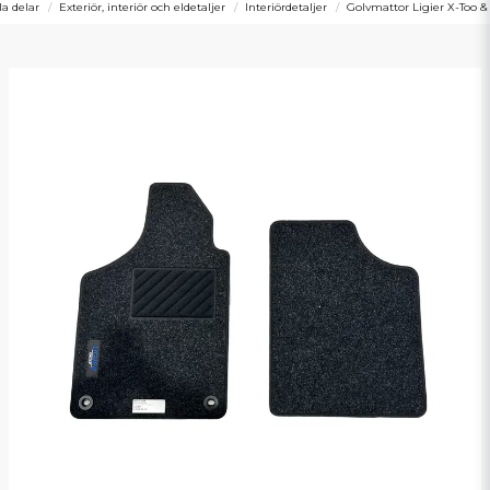
la delar
Exteriör, interiör och eldetaljer
Interiördetaljer
Golvmattor Ligier X-Too 