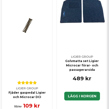
Skicka en fråga
LIGIER GROUP
Golvmatta set Ligier
Microcar förar- och
passagerarsida
489 kr
LIGIER GROUP
Fjäder gaspedal Ligier
LÄGG I KORGEN
och Microcar DCI
109 kr
115 kr