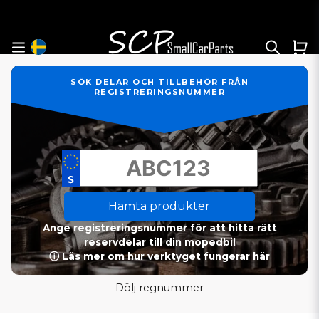
SÖK DELAR OCH TILLBEHÖR FRÅN
REGISTRERINGSNUMMER
Hämta produkter
Ange registreringsnummer för att hitta rätt
reservdelar till din mopedbil
ⓘ Läs mer om hur verktyget fungerar här
Dölj regnummer