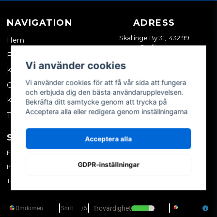
NAVIGATION
ADRESS
Skällinge By 31, 432 99
Hem
Skällinge
Företagskund
Vi använder cookies
Kontakta oss
Vi använder cookies för att få vår sida att fungera
Om oss
och erbjuda dig den bästa användarupplevelsen.
Köpvillkor
Bekräfta ditt samtycke genom att trycka på
Acceptera alla eller redigera genom inställningarna
Tips & trix
SOCIALA MEDIER
MITT KONTO
Acceptera alla
Facebook
Logga in
GDPR-inställningar
Instagram
Skapa konto
TikTok
Glömt ditt lösenord?