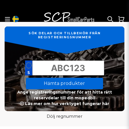
SÖK DELAR OCH TILLBEHÖR FRÅN
REGISTRERINGSNUMMER
Hämta produkter
Ange registreringsnummer för att hitta rätt
reservdelar till din mopedbil
ⓘ Läs mer om hur verktyget fungerar här
Dölj regnummer