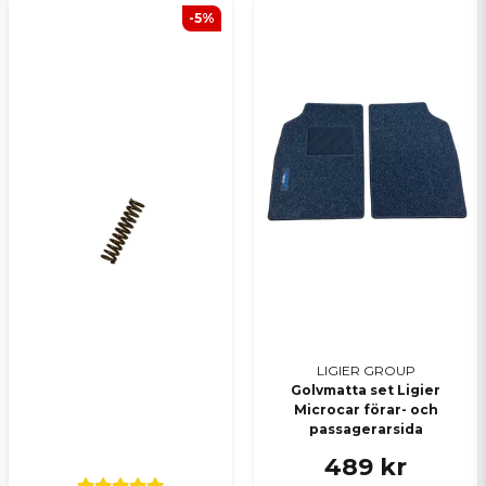
-5%
Ja, ni kan publicera min fråga
Skicka en fråga
LIGIER GROUP
Golvmatta set Ligier
Microcar förar- och
passagerarsida
489 kr