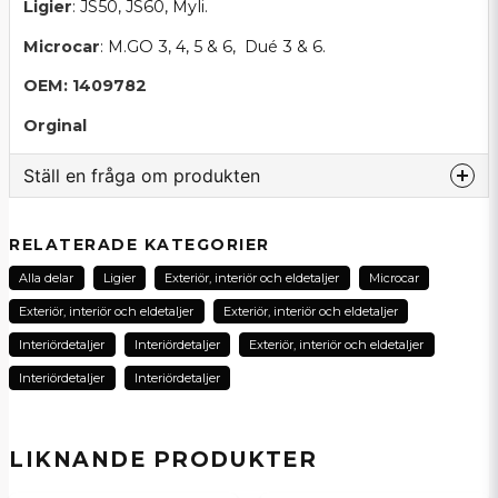
Ligier
: JS50, JS60, Myli.
Microcar
: M.GO 3, 4, 5 & 6, Dué 3 & 6.
OEM: 1409782
Orginal
Ställ en fråga om produkten
question
Fråga oss om denna produkt...
RELATERADE KATEGORIER
Alla delar
Ligier
Exteriör, interiör och eldetaljer
Microcar
Exteriör, interiör och eldetaljer
Exteriör, interiör och eldetaljer
name
Interiördetaljer
Interiördetaljer
Exteriör, interiör och eldetaljer
Namn
Interiördetaljer
Interiördetaljer
email
E-postadress
LIKNANDE PRODUKTER