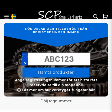
SÖK DELAR OCH TILLBEHÖR FRÅN
REGISTRERINGSNUMMER
Hämta produkter
Ange registreringsnummer för att hitta rätt
reservdelar till din mopedbil
ⓘ Läs mer om hur verktyget fungerar här
Dölj regnummer