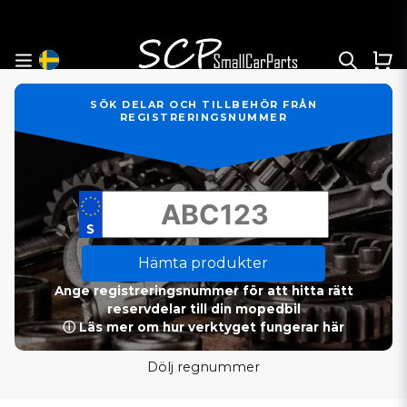
SÖK DELAR OCH TILLBEHÖR FRÅN
REGISTRERINGSNUMMER
Hämta produkter
Ange registreringsnummer för att hitta rätt
reservdelar till din mopedbil
ⓘ Läs mer om hur verktyget fungerar här
Dölj regnummer