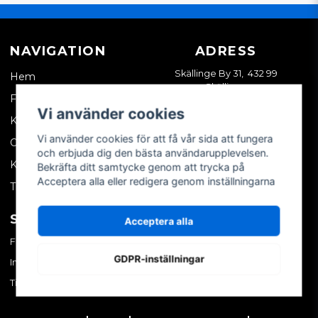
NAVIGATION
ADRESS
Skällinge By 31, 432 99
Hem
Skällinge
Företagskund
Vi använder cookies
Kontakta oss
Vi använder cookies för att få vår sida att fungera
Om oss
och erbjuda dig den bästa användarupplevelsen.
Köpvillkor
Bekräfta ditt samtycke genom att trycka på
Acceptera alla eller redigera genom inställningarna
Tips & trix
SOCIALA MEDIER
MITT KONTO
Acceptera alla
Facebook
Logga in
GDPR-inställningar
Instagram
Skapa konto
TikTok
Glömt ditt lösenord?