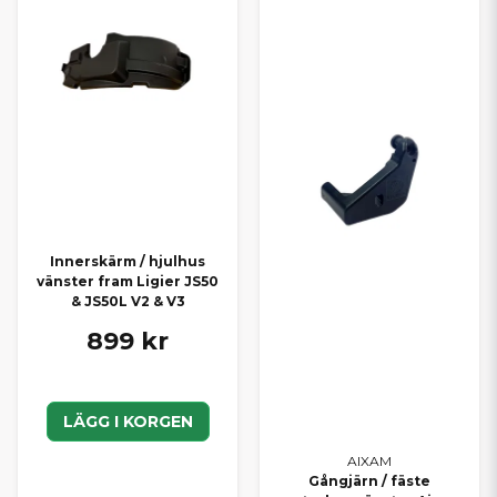
Innerskärm / hjulhus
vänster fram Ligier JS50
& JS50L V2 & V3
899 kr
LÄGG I KORGEN
AIXAM
Gångjärn / fäste