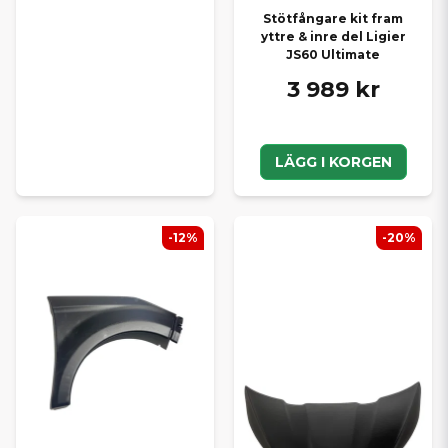
Stötfångare kit fram
yttre & inre del Ligier
JS60 Ultimate
3 989 kr
LÄGG I KORGEN
-12%
-20%