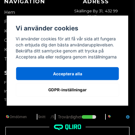
NAVIGATION
ADRESS
Skällinge By 31, 432 99
Hem
Skällinge
Företagskund
Vi använder cookies
Kontakta oss
Vi använder cookies för att få vår sida att fungera
Om oss
och erbjuda dig den bästa användarupplevelsen.
Köpvillkor
Bekräfta ditt samtycke genom att trycka på
Acceptera alla eller redigera genom inställningarna
Tips & trix
SOCIALA MEDIER
MITT KONTO
Acceptera alla
Facebook
Logga in
GDPR-inställningar
Instagram
Skapa konto
TikTok
Glömt ditt lösenord?