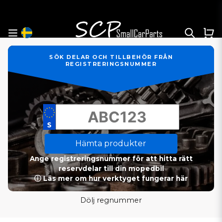
SÖK DELAR OCH TILLBEHÖR FRÅN
REGISTRERINGSNUMMER
Hämta produkter
Ange registreringsnummer för att hitta rätt
reservdelar till din mopedbil
ⓘ Läs mer om hur verktyget fungerar här
Dölj regnummer