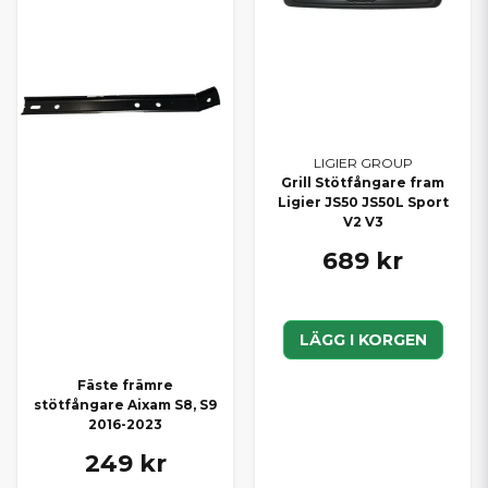
LIGIER GROUP
Grill Stötfångare fram
Ligier JS50 JS50L Sport
V2 V3
689 kr
LÄGG I KORGEN
Fäste främre
stötfångare Aixam S8, S9
2016-2023
249 kr