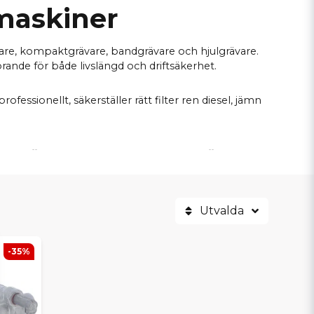
vmaskiner
are, kompaktgrävare, bandgrävare och hjulgrävare.
örande för både livslängd och driftsäkerhet.
essionellt, säkerställer rätt filter ren diesel, jämn
IGRÄVARE & KOMPAKTGRÄVARE
Utvalda
-35%