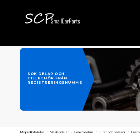
SÖK DELAR OCH
TILLBEHÖR FRÅN
REGISTRERINGSNUMMER
Mopedbilsdelar
Maskindelar
Grävmaskin
Filter och vätskor
Bränsl