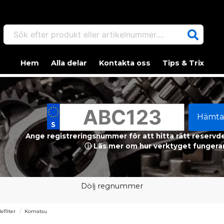
Sök efter produkt eller artikelnummer....
Hem
Alla delar
Kontakta oss
Tips & Trix
Hämta
Ange registreringsnummer för att hitta rätt reservdel
ⓘ Läs mer om hur verktyget fungerar
Dölj regnummer
efilter
Komatsu