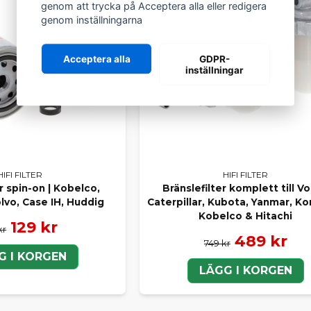
PC27R-8, PC27MR-2
genom att trycka på Acceptera alla eller redigera
PC30MR-2
genom inställningarna
PC35MR-2
PC45-1E, PC45R-8
Acceptera alla
GDPR-
PC50MR-2
inställningar
PC60-7, PC60-7B
PC75R-2
PC78MR-6, PC78US MR-6, PC78US-6, PC78US-8
PC88MR-6
PC95-1, PC95R-2
PC110R-1
PC118MR-8
HIFI FILTER
HIFI FILTER
PC120-5K
r spin-on | Kobelco,
Bränslefilter komplett till Vo
PC128US-2
lvo, Case IH, Huddig
Caterpillar, Kubota, Yanmar, K
PC130-5, PC130-6K, PC130-7K, PC130-8
Kobelco & Hitachi
PC138US-2, PC138US-8, PC138USLC-10, PC138US-11
129 kr
kr
489 kr
BANDGRÄVARE
749 kr
G I KORGEN
PC160-6K
LÄGG I KORGEN
PC160LC-7, PC160LC-7EO
PC180LC-6, PC180LC-7, PC180LC-7EO
PC200-3, PC200-6KEL