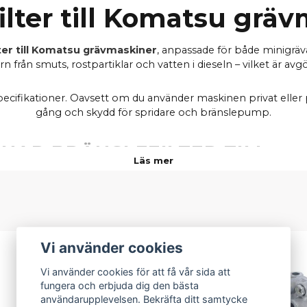
ilter till Komatsu grä
lter till Komatsu grävmaskiner
, anpassade för både minigräv
 från smuts, rostpartiklar och vatten i dieseln – vilket är avg
cifikationer. Oavsett om du använder maskinen privat eller prof
gång och skydd för spridare och bränslepump.
HAR BRÄNSLEFILTER TILL
MIN
Läs mer
PC02-1A
PC07-2E
PC08UU-1, PC08UU-1-A
PC09-1
PC12R-8E
Vi använder cookies
-28%
PC15MRX-1, PC15R-8
PC18MR-2, PC18MR-3
Vi använder cookies för att få vår sida att
PC20MR-2, PC20-7
fungera och erbjuda dig den bästa
PC26MR-3
användarupplevelsen. Bekräfta ditt samtycke