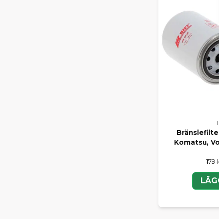
Bränslefilte
Komatsu, Vo
179 
LÄG