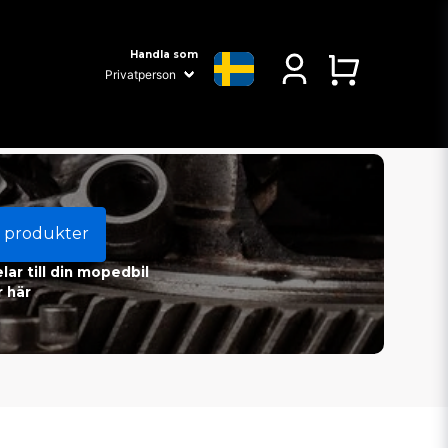
Handla som
 produkter
ar till din mopedbil
 här