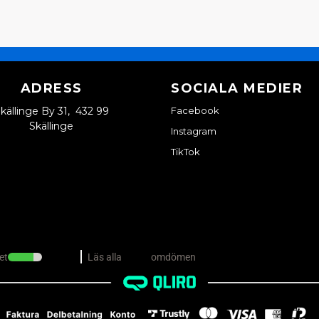
PC210-5K
PC210LC-6K, PC210LC-7K, PC210LC-8K, PC210LC-11
PC228US-3
HJULGRÄVARE (PW-SERIEN)
ADRESS
SOCIALA MEDIER
PW75, PW75-1, PW75R-2
PW95, PW95-1
källinge By 31, 432 99
Facebook
PW98MR-6
Skällinge
Instagram
ÖVRIGA KOMATSU-MODELLER
TikTok
rse Komatsu-grävare – kontakta oss om din modell inte finn
TYPER AV BRÄNSLEFILTER
Dieselfilter
Filter med vattenavskiljare
Förfilter
Insatsfilter / patronfilter
FÖR BYTA BRÄNSLEFILTER I 
Skyddar spridare och högtryckspump