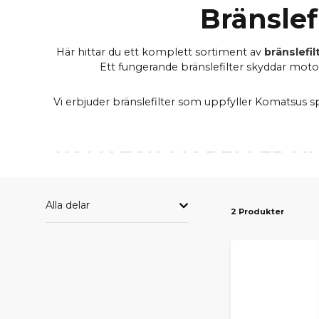
Bränslef
Här hittar du ett komplett sortiment av
bränslefi
Ett fungerande bränslefilter skyddar motorn
Vi erbjuder bränslefilter som uppfyller Komatsus spe
KOMATSU-MODELLER VI 
Alla delar
2 Produkter