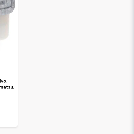
lvo,
omatsu,