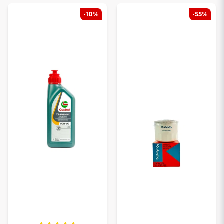
Traktor
– reservdelar till bl.a. John Deere, Valtra, New
-10%
-55%
Holland, Case IH och Massey Ferguson
Hjullastare
– delar till Volvo, Caterpillar, Komatsu och
Doosan
Grävmaskin & minigrävare
– reservdelar till Kubota,
Yanmar, Volvo, Hitachi och Takeuchi
Traktorgrävare
Dumper
Bandschaktare
Skogsmaskiner
Tröskor och lantbruksmaskiner
SERVICE-, SLITDELAR OCH
TEKNISKA KOMPONENTER
Vi erbjuder allt från vanliga förbrukningsartiklar till tyngre tekniska
komponenter för både service och reparation:
Filter och servicekit