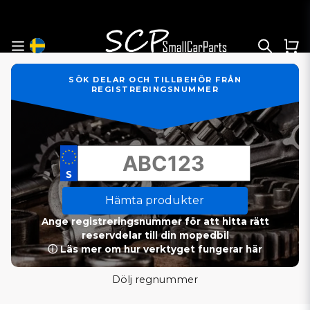
SÖK DELAR OCH TILLBEHÖR FRÅN
REGISTRERINGSNUMMER
Hämta produkter
Ange registreringsnummer för att hitta rätt
reservdelar till din mopedbil
ⓘ Läs mer om hur verktyget fungerar här
Dölj regnummer