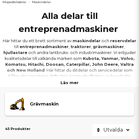
Mopedbilsdelar
Maskindelar
Alla delar till
entreprenadmaskiner
Här hittar du ett brett sortiment av
maskindelar
och
reservdelar
till
entreprenadmaskiner
,
traktorer
,
grävmaskiner
,
hjullastare
och andra lantbruks- och industrimaskiner. Vi erbjuder
kvalitetsdelar till välkända märken som
Kubota, Yanmar, Volvo,
Komatsu, Hitachi, Doosan, Caterpillar, John Deere, Valtra
och New Holland
. Här hittar du slitdelar och servicedelar som
håller dina maskiner driftsäkra, kostnadseffektiva och redo för
dagligt arbete – oavsett om du är entreprenör, lantbrukare eller
Läs mer
privatperson.
MASKINTYPER VI ERBJUDER
Grävmaskin
RESERVDELAR TILL
I denna kategori hittar du
maskindelar
och
kompatibla
45 Produkter
Utvalda
reservdelar
till flera vanliga maskintyper: