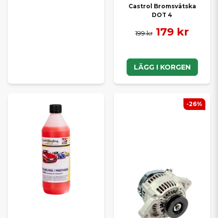
Castrol Bromsvätska
DOT 4
179 kr
199 kr
LÄGG I KORGEN
-26%