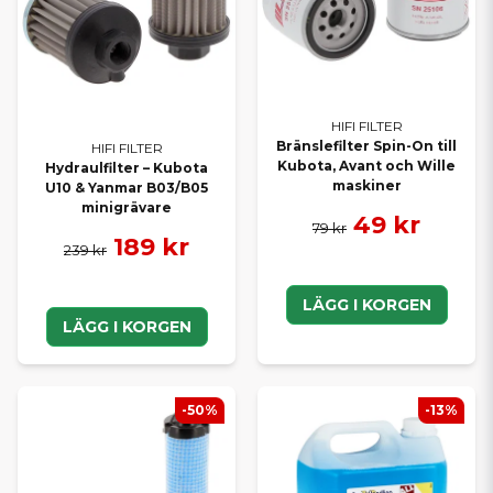
HIFI FILTER
Bränslefilter Spin-On till
HIFI FILTER
Kubota, Avant och Wille
Hydraulfilter – Kubota
maskiner
U10 & Yanmar B03/B05
minigrävare
49 kr
79 kr
189 kr
239 kr
LÄGG I KORGEN
LÄGG I KORGEN
-50%
-13%