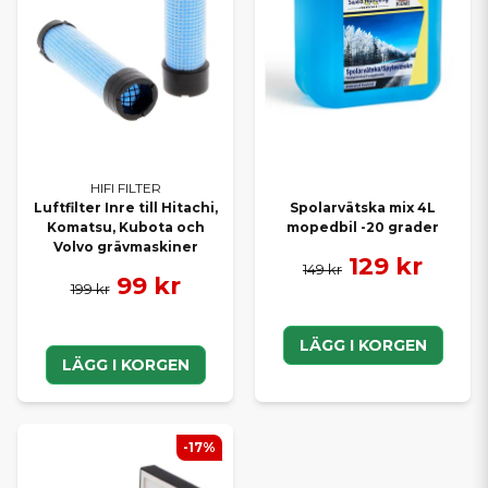
HIFI FILTER
Luftfilter Inre till Hitachi,
Spolarvätska mix 4L
Komatsu, Kubota och
mopedbil -20 grader
Volvo grävmaskiner
129 kr
149 kr
99 kr
199 kr
LÄGG I KORGEN
LÄGG I KORGEN
-17%