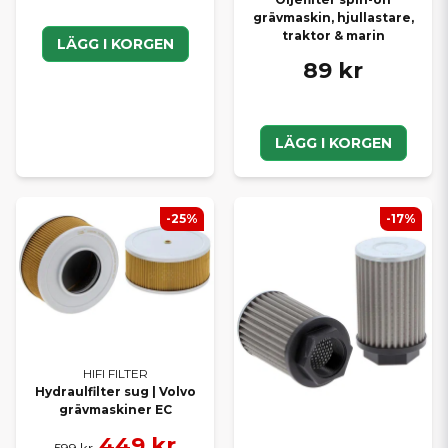
grävmaskin, hjullastare,
traktor & marin
LÄGG I KORGEN
89 kr
LÄGG I KORGEN
-25%
-17%
HIFI FILTER
Hydraulfilter sug | Volvo
grävmaskiner EC
449 kr
599 kr