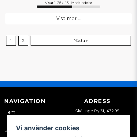
Visar 1-25 / 45 i Maskindelar
Visa mer ...
1
2
Nästa »
NAVIGATION
ADRESS
Skällinge By 31, 432 99
Hem
Skällinge
Företagskund
Vi använder cookies
Kontakta oss