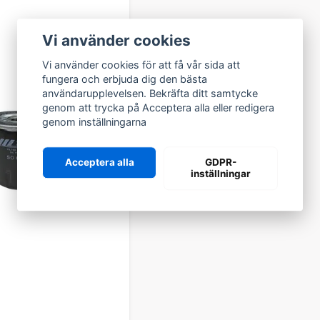
PC27R-8, PC27MR-2
PC30MR-2
PC35MR-2
Vi använder cookies
PC45-1E, PC45R-8
PC50MR-2
Vi använder cookies för att få vår sida att
PC60-7, PC60-7B
fungera och erbjuda dig den bästa
PC75R-2
användarupplevelsen. Bekräfta ditt samtycke
PC78MR-6, PC78US MR-6, PC78US-6, PC78US-8
genom att trycka på Acceptera alla eller redigera
PC88MR-6
genom inställningarna
PC95-1, PC95R-2
PC110R-1
Acceptera alla
GDPR-
PC118MR-8
inställningar
PC120-5K
PC128US-2
PC130-5, PC130-6K, PC130-7K, PC130-8
PC138US-2, PC138US-8, PC138USLC-10, PC138US-11
BANDGRÄVARE
PC160-6K
PC160LC-7, PC160LC-7EO
PC180LC-6, PC180LC-7, PC180LC-7EO
PC200-3, PC200-6KEL