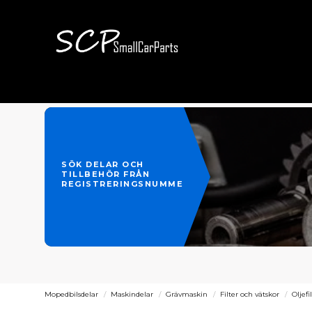
SÖK DELAR OCH
TILLBEHÖR FRÅN
REGISTRERINGSNUMMER
Mopedbilsdelar
Maskindelar
Grävmaskin
Filter och vätskor
Oljefi