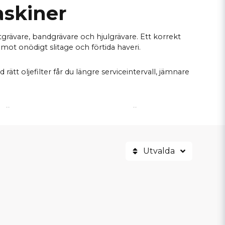
askiner
grävare, bandgrävare och hjulgrävare. Ett korrekt
 mot onödigt slitage och förtida haveri.
ätt oljefilter får du längre serviceintervall, jämnare
RÄVARE & KOMPAKTGRÄVARE
Utvalda