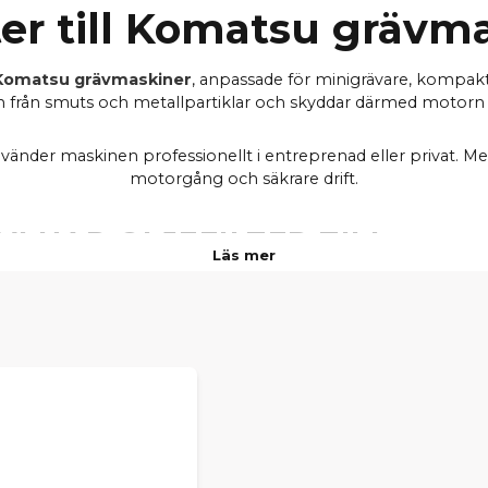
lter till Komatsu grävm
ll Komatsu grävmaskiner
, anpassade för minigrävare, kompakt
s ren från smuts och metallpartiklar och skyddar därmed motorn
nvänder maskinen professionellt i entreprenad eller privat. Med r
motorgång och säkrare drift.
I HAR OLJEFILTER TILL
MINIG
Läs mer
PC02-1A
PC07-2E
PC08UU-1, PC08UU-1-A
PC09-1
PC12R-8E
PC15MRX-1, PC15R-8
PC18MR-2, PC18MR-3
PC20MR-2, PC20-7
PC26MR-3