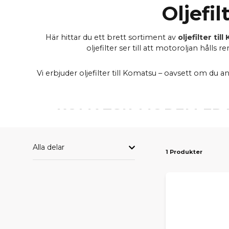
Oljefi
Här hittar du ett brett sortiment av
oljefilter ti
oljefilter ser till att motoroljan håll
Vi erbjuder oljefilter till Komatsu – oavsett om du a
KOMATSU-MODELLER V
Alla delar
1 Produkter