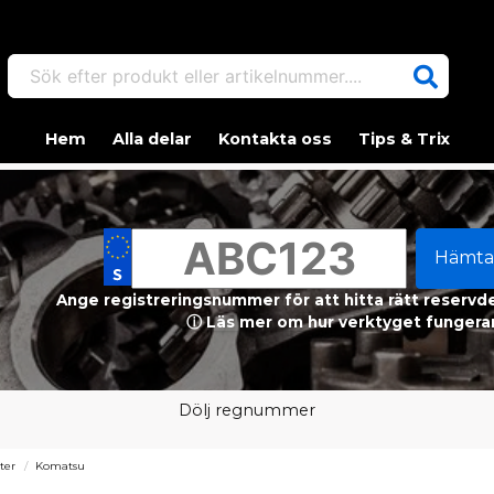
Sök efter produkt eller artikelnummer....
Hem
Alla delar
Kontakta oss
Tips & Trix
Hämta
Ange registreringsnummer för att hitta rätt reservdel
ⓘ Läs mer om hur verktyget fungerar
Dölj regnummer
lter
Komatsu