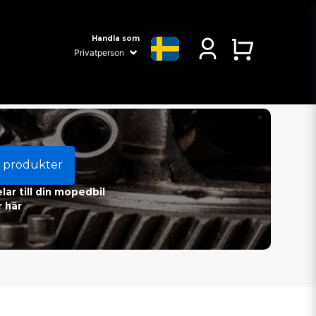
Handla som
 produkter
ar till din mopedbil
 här