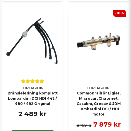
-10%
LOMBARDINI
LOMBARDINI
Bränsleledning komplett
Commonrailrör Ligier,
Lombardini DCI HDI 442 /
Microcar, Chatenet,
480 / 492 Original
Casalini, Grecav & JDM
Lombardini DCI / HDI
2 489 kr
motor
7 879 kr
8 799 kr