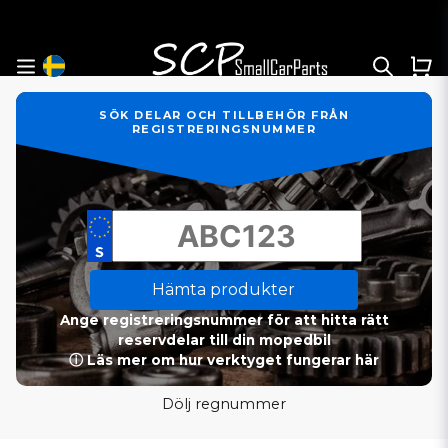
SÖK DELAR OCH TILLBEHÖR FRÅN
REGISTRERINGSNUMMER
Hämta produkter
Ange registreringsnummer för att hitta rätt
reservdelar till din mopedbil
ⓘ Läs mer om hur verktyget fungerar här
Dölj regnummer