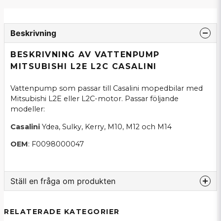
Beskrivning
BESKRIVNING AV VATTENPUMP
MITSUBISHI L2E L2C CASALINI
Vattenpump som passar till Casalini mopedbilar med
Mitsubishi L2E eller L2C-motor. Passar följande
modeller:
Casalini
Ydea, Sulky, Kerry, M10, M12 och M14
OEM
: F0098000047
Ställ en fråga om produkten
question
Fråga oss om denna produkt...
RELATERADE KATEGORIER