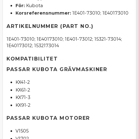
För:
Kubota
Korsreferensnummer:
1E401-73010; 1E40173010
ARTIKELNUMMER (PART NO.)
1E401-73010; 1E40173010; 1E401-73012; 15321-73014;
1E40173012; 1532173014
KOMPATIBILITET
PASSAR KUBOTA GRÄVMASKINER
KX41-2
KX61-2
KX71-3
KX91-2
PASSAR KUBOTA MOTORER
V1505
V1702