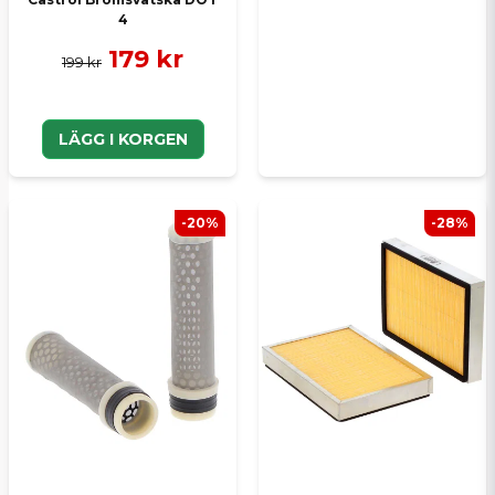
4
179 kr
199 kr
LÄGG I KORGEN
-20%
-28%