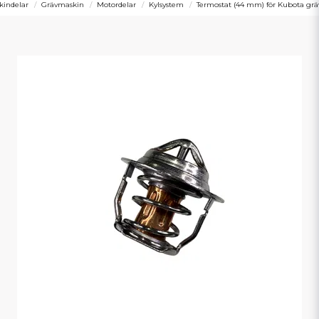
kindelar
Grävmaskin
Motordelar
Kylsystem
Termostat (44 mm) för Kubota gr