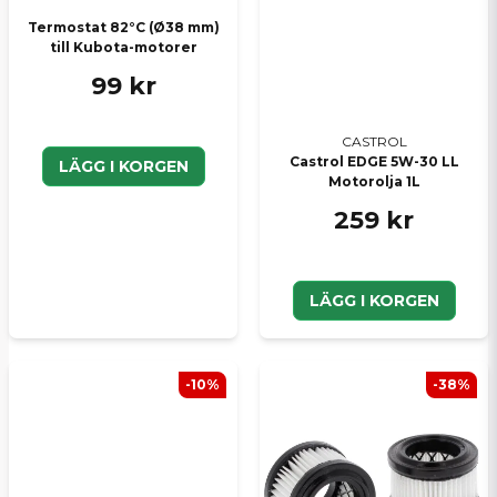
Termostat 82°C (Ø38 mm)
till Kubota-motorer
Skicka en fråga
99 kr
CASTROL
Castrol EDGE 5W-30 LL
LÄGG I KORGEN
Motorolja 1L
259 kr
LÄGG I KORGEN
-10%
-38%