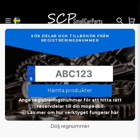
SÖK DELAR OCH TILLBEHÖR FRÅN
REGISTRERINGSNUMMER
Hämta produkter
Ange registreringsnummer för att hitta rätt
reservdelar till din mopedbil
ⓘ Läs mer om hur verktyget fungerar här
Dölj regnummer