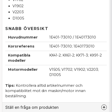
V1902
V2203
D1005
SNABB ÖVERSIKT
Huvudnummer
1E401-73010 / 1E40173010
Korsreferens
1E401-73010; 1E40173010
Kompatibla
KX41-2; KX61-2; KX71-3; KX91-2
modeller
Motormodeller
V1505; V1702; V1902; V2203;
D1005
Tips:
Kontrollera alltid artikelnummer och
kompatibilitet mot din maskin/motor innan
beställning.
Ställ en fråga om produkten