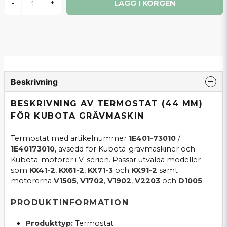
LÄGG I KORGEN
-
+
Beskrivning
BESKRIVNING AV TERMOSTAT (44 MM)
FÖR KUBOTA GRÄVMASKIN
Termostat med artikelnummer
1E401-73010
/
1E40173010
, avsedd för Kubota-grävmaskiner och
Kubota-motorer i V-serien. Passar utvalda modeller
som
KX41-2
,
KX61-2
,
KX71-3
och
KX91-2
samt
motorerna
V1505
,
V1702
,
V1902
,
V2203
och
D1005
.
PRODUKTINFORMATION
Produkttyp:
Termostat