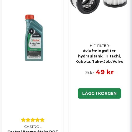
HIFI FILTER
Avluftningsfilter
hydraultank | Hitachi,
Kubota, Take-Job, Volvo
49 kr
79 kr
LÄGG I KORGEN
CASTROL
Castrol Bromsvätska DOT