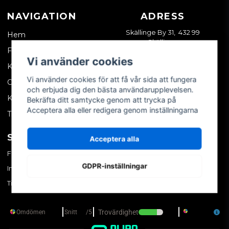
NAVIGATION
ADRESS
Skällinge By 31, 432 99
Hem
Skällinge
Företagskund
Vi använder cookies
Kontakta oss
Vi använder cookies för att få vår sida att fungera
Om oss
och erbjuda dig den bästa användarupplevelsen.
Köpvillkor
Bekräfta ditt samtycke genom att trycka på
Acceptera alla eller redigera genom inställningarna
Tips & trix
SOCIALA MEDIER
MITT KONTO
Acceptera alla
Facebook
Logga in
GDPR-inställningar
Instagram
Skapa konto
TikTok
Glömt ditt lösenord?