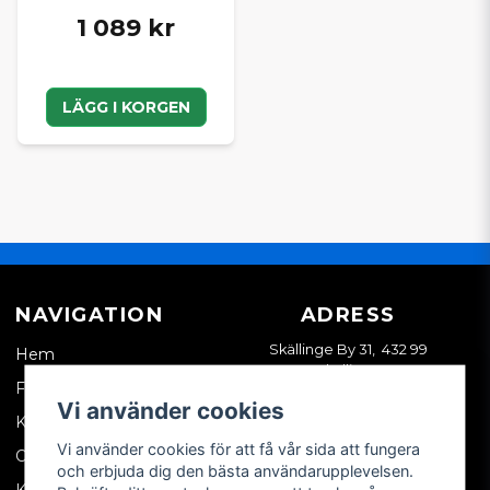
1 089 kr
LÄGG I KORGEN
NAVIGATION
ADRESS
Skällinge By 31, 432 99
Hem
Skällinge
Företagskund
Vi använder cookies
Kontakta oss
Vi använder cookies för att få vår sida att fungera
Om oss
och erbjuda dig den bästa användarupplevelsen.
Köpvillkor