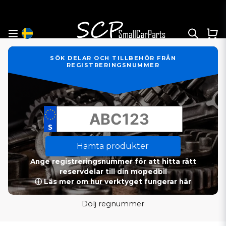
SÖK DELAR OCH TILLBEHÖR FRÅN
REGISTRERINGSNUMMER
Hämta produkter
Ange registreringsnummer för att hitta rätt
reservdelar till din mopedbil
ⓘ Läs mer om hur verktyget fungerar här
Dölj regnummer