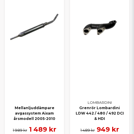
LOMBARDINI
Mellanljuddämpare
Grenrör Lombardini
avgassystem Aixam
LDW 442 / 480 / 492 DCI
årsmodell 2005-2010
& HDI
1 489 kr
949 kr
1 989 kr
1 489 kr