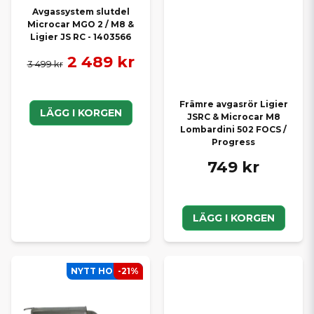
Avgassystem slutdel
Microcar MGO 2 / M8 &
Ligier JS RC - 1403566
2 489 kr
3 499 kr
Främre avgasrör Ligier
LÄGG I KORGEN
JSRC & Microcar M8
Lombardini 502 FOCS /
Progress
749 kr
LÄGG I KORGEN
NYTT HOS SCP
-21%