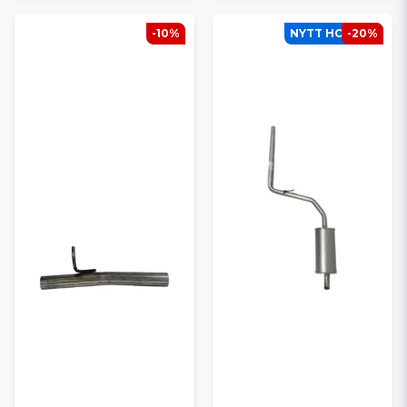
-10%
NYTT HOS SCP
-20%