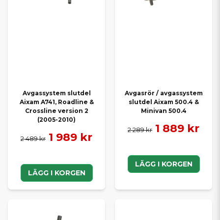
Avgassystem slutdel
Avgasrör / avgassystem
Aixam A741, Roadline &
slutdel Aixam 500.4 &
Crossline version 2
Minivan 500.4
(2005-2010)
1 889 kr
2 289 kr
1 989 kr
2 489 kr
LÄGG I KORGEN
LÄGG I KORGEN