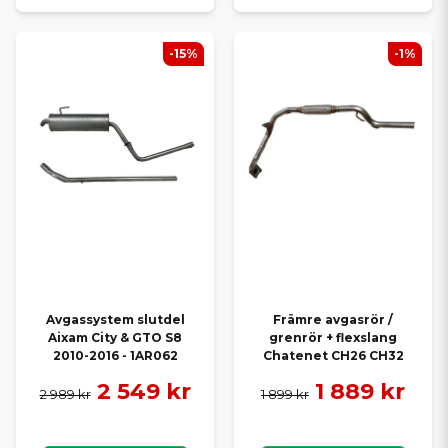
-15%
-1%
Avgassystem slutdel
Främre avgasrör /
Aixam City & GTO S8
grenrör + flexslang
2010-2016 - 1AR062
Chatenet CH26 CH32
2 549 kr
1 889 kr
2 989 kr
1 899 kr