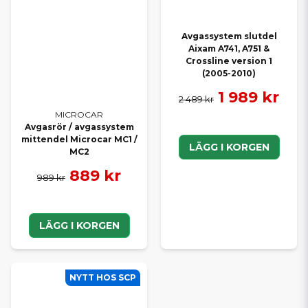
Avgassystem slutdel
Aixam A741, A751 &
Crossline version 1
(2005-2010)
1 989 kr
2 489 kr
MICROCAR
Avgasrör / avgassystem
mittendel Microcar MC1 /
LÄGG I KORGEN
MC2
889 kr
989 kr
LÄGG I KORGEN
NYTT HOS SCP