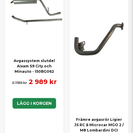
Avgassystem slutdel
Aixam S9 City och
Minauto - 150BG062
2 989 kr
3 789 kr
LÄGG I KORGEN
Främre avgasrör Ligier
JS RC & Microcar MGO 2 /
M8 Lombardini DCI