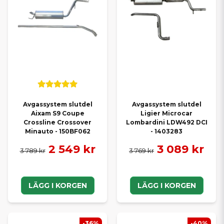
Avgassystem slutdel
Avgassystem slutdel
Aixam S9 Coupe
Ligier Microcar
Crossline Crossover
Lombardini LDW492 DCI
Minauto - 150BF062
- 1403283
2 549 kr
3 089 kr
3 789 kr
3 769 kr
LÄGG I KORGEN
LÄGG I KORGEN
-36%
-40%