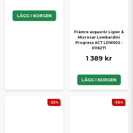
LÄGG I KORGEN
Främre avgasrör Ligier &
Microcar Lombardini
Progress ACT LDW502 -
0116271
1 389 kr
LÄGG I KORGEN
-25%
-36%