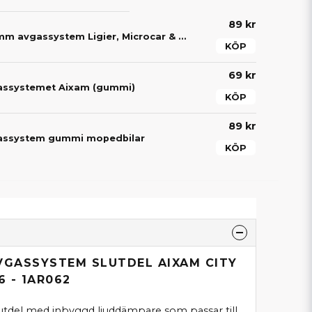
89 kr
Avgasklämma 38mm avgassystem Ligier, Microcar & Chatenet mopedbil
KÖP
69 kr
assystemet Aixam (gummi)
KÖP
89 kr
assystem gummi mopedbilar
KÖP
VGASSYSTEM SLUTDEL AIXAM CITY
6 - 1AR062
utdel med inbyggd ljuddämpare som passar till