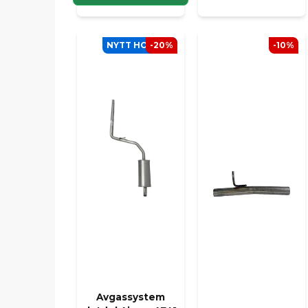
NYTT HOS SCP
-20%
-10%
Avgassystem