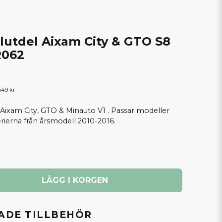
lutdel Aixam City & GTO S8
R062
549 kr
 Aixam City, GTO & Minauto V1 . Passar modeller
erierna från årsmodell 2010-2016.
LÄGG I KORGEN
DE TILLBEHÖR