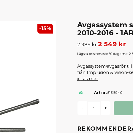
Avgassystem s
-
15
%
2010-2016 - 1A
2 549 kr
2 989 kr
Lägsta pris senaste 30 dagarna:
2 
Avgassystem/avgasrör till
från Implusion & Vision-s
Läs mer
51615940
-
+
REKOMMENDERA