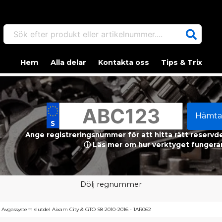
Sök efter produkt eller artikelnummer....
Hem
Alla delar
Kontakta oss
Tips & Trix
Hämta
Ange registreringsnummer för att hitta rätt reservdel
ⓘ Läs mer om hur verktyget fungerar
Dölj regnummer
Avgassystem slutdel Aixam City & GTO S8 2010-2016 - 1AR062