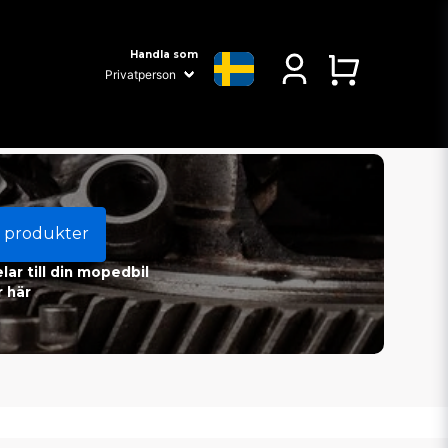
Handla som
 produkter
ar till din mopedbil
 här