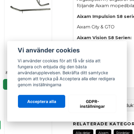
följande Aixam mopedbila
Aixam Impulsion S8 seri
Aixam City & GTO
Aixam Vision S8 Serien:
Avgassystem
Aixam City
slutdel Aixam S9
Vi använder cookies
City och Minauto -
Övriga Modeller:
Vi använder cookies för att få vår sida att
150BG062
fungera och erbjuda dig den bästa
Aixam Minauto V1
2 989 kr
3 789 kr
användarupplevelsen. Bekräfta ditt samtycke
genom att trycka på Acceptera alla eller redigera
OEM: 1AR062
LÄGG I KORGEN
genom inställningarna
Frågor och svar (1)
Acceptera alla
GDPR-
Ställ en fråga om produk
inställningar
:namn frågade
för 1 år se
question
Hej! Det befintliga avga
Fråga oss om denna pr
RELATERADE KATEGOR
tvådelat. Det är en enda
Det ser ut som artikel 
Alla delar
Aixam
Rördelar