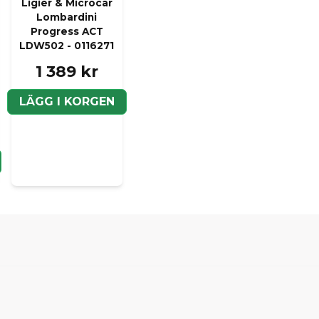
Ligier & Microcar
Lombardini
Progress ACT
LDW502 - 0116271
1 389 kr
LÄGG I KORGEN