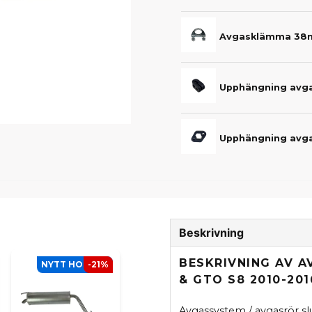
Upphängning avg
Upphängning avg
Beskrivning
BESKRIVNING AV A
NYTT HOS SCP
-21%
& GTO S8 2010-201
Avgassystem / avgasrör sl