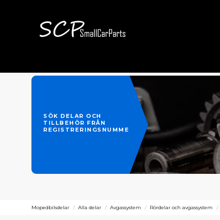
SÖK DELAR OCH
TILLBEHÖR FRÅN
REGISTRERINGSNUMMER
Mopedbilsdelar
Alla delar
Avgassystem
Rördelar och avgassystem