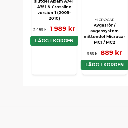
slutdel Aixam A741,
A751 & Crossline
version 1 (2005-
2010)
MICROCAR
Avgasrör /
1 989 kr
2 489 kr
avgassystem
mittendel Microcar
LÄGG I KORGEN
MC1 / MC2
889 kr
989 kr
LÄGG I KORGEN