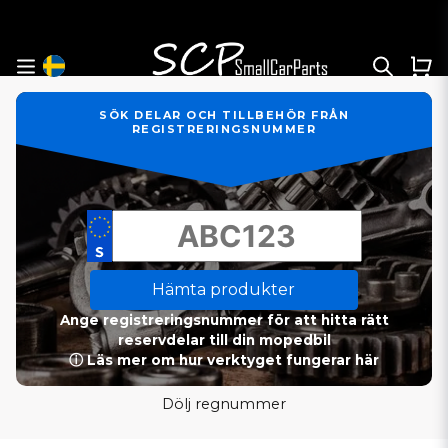
SÖK DELAR OCH TILLBEHÖR FRÅN
REGISTRERINGSNUMMER
Hämta produkter
Ange registreringsnummer för att hitta rätt
reservdelar till din mopedbil
ⓘ Läs mer om hur verktyget fungerar här
Dölj regnummer