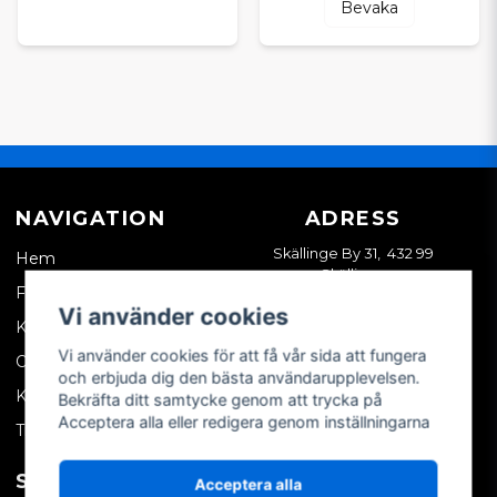
Bevaka
NAVIGATION
ADRESS
Skällinge By 31, 432 99
Hem
Skällinge
Företagskund
Vi använder cookies
Kontakta oss
Vi använder cookies för att få vår sida att fungera
Om oss
och erbjuda dig den bästa användarupplevelsen.
Köpvillkor
Bekräfta ditt samtycke genom att trycka på
Acceptera alla eller redigera genom inställningarna
Tips & trix
SOCIALA MEDIER
MITT KONTO
Acceptera alla