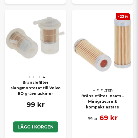
-22%
HIFI FILTER
Bränslefilter
slangmonterat till Volvo
HIFI FILTER
EC-grävmaskiner
Bränslefilter insats –
Minigrävare &
99 kr
kompaktlastare
69 kr
89 kr
LÄGG I KORGEN