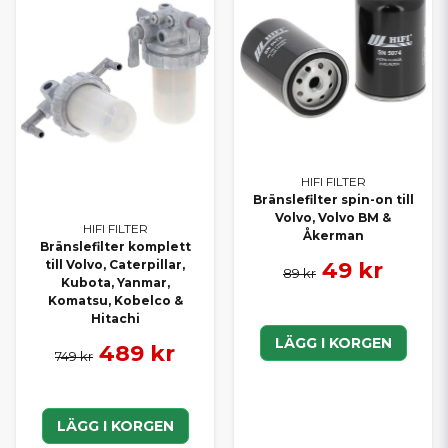
SNABB LEVERANS &
PROFESSIONELL SUPPORT
Behöver du hjälp att identifiera vilket
bränslefilter som passar
din Volvo
? Kontakta oss – vi hjälper dig att välja rätt filter så att din
maskin får ren diesel, stabil drift och maximal livslängd.
HIFI FILTER
Bränslefilter spin-on till
Volvo, Volvo BM &
HIFI FILTER
Åkerman
Bränslefilter komplett
till Volvo, Caterpillar,
49 kr
89 kr
Kubota, Yanmar,
Komatsu, Kobelco &
Hitachi
LÄGG I KORGEN
489 kr
749 kr
LÄGG I KORGEN