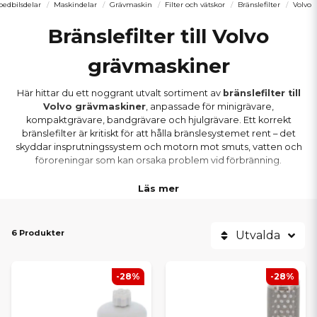
edbilsdelar
Maskindelar
Grävmaskin
Filter och vätskor
Bränslefilter
Volvo
Bränslefilter till Volvo
grävmaskiner
Här hittar du ett noggrant utvalt sortiment av
bränslefilter till
Volvo grävmaskiner
, anpassade för minigrävare,
kompaktgrävare, bandgrävare och hjulgrävare. Ett korrekt
bränslefilter är kritiskt för att hålla bränslesystemet rent – det
skyddar insprutningssystem och motorn mot smuts, vatten och
föroreningar som kan orsaka problem vid förbränning.
Läs mer
Vi erbjuder bränslefilter för hela Volvo-programmet. Oavsett om
du använder en liten kompaktgrävare eller en större bandgrävare
hittar du filter som passar just din modell.
6 Produkter
Utvalda
VOLVO-MODELLER VI HAR
-28%
-28%
BRÄNSLEFILTER TILL
Vi täcker ett brett utbud av Volvo-grävmaskiner: små