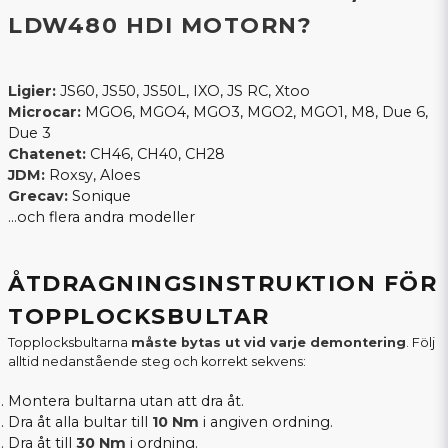
LDW480 HDI MOTORN?
Ligier:
JS60, JS50, JS50L, IXO, JS RC, Xtoo
Microcar:
MGO6, MGO4, MGO3, MGO2, MGO1, M8, Due 6,
Due 3
Chatenet:
CH46, CH40, CH28
JDM:
Roxsy, Aloes
Grecav:
Sonique
…och flera andra modeller
ÅTDRAGNINGSINSTRUKTION FÖR
TOPPLOCKSBULTAR
Topplocksbultarna
måste bytas ut vid varje demontering
. Följ
alltid nedanstående steg och korrekt sekvens:
Montera bultarna utan att dra åt.
Dra åt alla bultar till
10 Nm
i angiven ordning.
Dra åt till
30 Nm
i ordning.