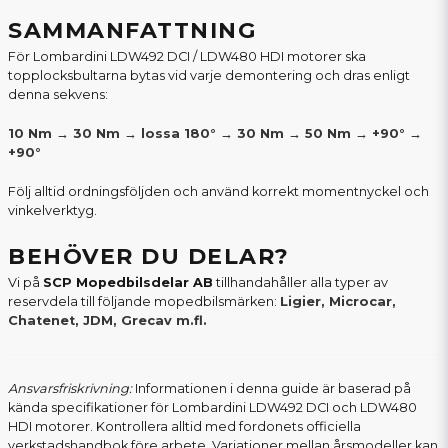
SAMMANFATTNING
För Lombardini LDW492 DCI / LDW480 HDI motorer ska
topplocksbultarna bytas vid varje demontering och dras enligt
denna sekvens:
10 Nm → 30 Nm → lossa 180° → 30 Nm → 50 Nm → +90° →
+90°
Följ alltid ordningsföljden och använd korrekt momentnyckel och
vinkelverktyg.
BEHÖVER DU DELAR?
Vi på
SCP Mopedbilsdelar AB
tillhandahåller alla typer av
reservdela till följande mopedbilsmärken:
Ligier, Microcar,
Chatenet, JDM, Grecav m.fl.
Ansvarsfriskrivning:
Informationen i denna guide är baserad på
kända specifikationer för Lombardini LDW492 DCI och LDW480
HDI motorer. Kontrollera alltid med fordonets officiella
verkstadshandbok före arbete. Variationer mellan årsmodeller kan