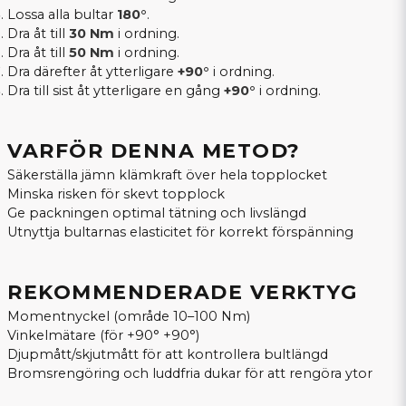
Lossa alla bultar
180°
.
Dra åt till
30 Nm
i ordning.
Dra åt till
50 Nm
i ordning.
Dra därefter åt ytterligare
+90°
i ordning.
Dra till sist åt ytterligare en gång
+90°
i ordning.
VARFÖR DENNA METOD?
Säkerställa jämn klämkraft över hela topplocket
Minska risken för skevt topplock
Ge packningen optimal tätning och livslängd
Utnyttja bultarnas elasticitet för korrekt förspänning
REKOMMENDERADE VERKTYG
Momentnyckel (område 10–100 Nm)
Vinkelmätare (för +90° +90°)
Djupmått/skjutmått för att kontrollera bultlängd
Bromsrengöring och luddfria dukar för att rengöra ytor