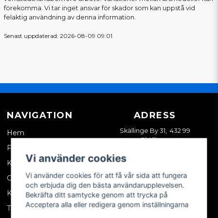
förekomma. Vi tar inget ansvar för skador som kan uppstå vid
felaktig användning av denna information.
Senast uppdaterad: 2026-08-09 09:01
NAVIGATION
ADRESS
Skällinge By 31, 432 99
Hem
Skällinge
Företagskund
Vi använder cookies
Kontakta oss
Vi använder cookies för att få vår sida att fungera
Om oss
och erbjuda dig den bästa användarupplevelsen.
Köpvillkor
Bekräfta ditt samtycke genom att trycka på
Acceptera alla eller redigera genom inställningarna
Tips & trix