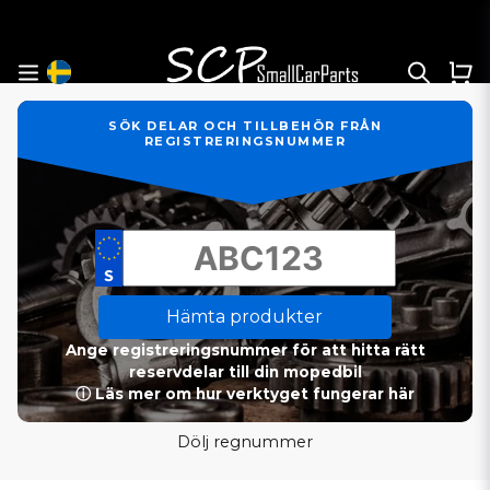
SÖK DELAR OCH TILLBEHÖR FRÅN
REGISTRERINGSNUMMER
Hämta produkter
Ange registreringsnummer för att hitta rätt
reservdelar till din mopedbil
ⓘ Läs mer om hur verktyget fungerar här
Dölj regnummer