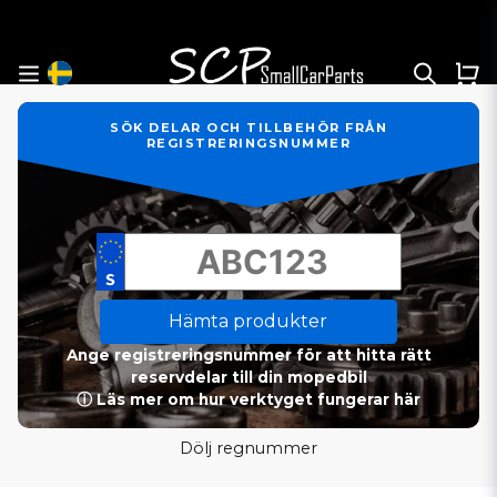
SÖK DELAR OCH TILLBEHÖR FRÅN
REGISTRERINGSNUMMER
Hämta produkter
Ange registreringsnummer för att hitta rätt
reservdelar till din mopedbil
ⓘ Läs mer om hur verktyget fungerar här
Dölj regnummer