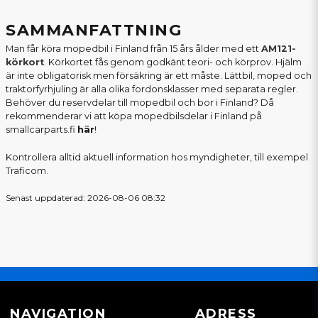
SAMMANFATTNING
Man får köra mopedbil i Finland från 15 års ålder med ett
AM121-
körkort
. Körkortet fås genom godkänt teori- och körprov. Hjälm
är inte obligatorisk men försäkring är ett måste. Lättbil, moped och
traktorfyrhjuling är alla olika fordonsklasser med separata regler.
Behöver du reservdelar till mopedbil och bor i Finland? Då
rekommenderar vi att köpa mopedbilsdelar i Finland på
smallcarparts.fi
här
!
Kontrollera alltid aktuell information hos myndigheter, till exempel
Traficom
.
Senast uppdaterad: 2026-08-06 08:32
NAVIGATION
ADRESS