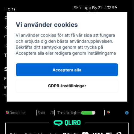
Skällinge By 31, 432 99
Hem
Skällinge
Företagskund
Vi använder cookies
Kontakta oss
Vi använder cookies för att få vår sida att fungera
Om oss
och erbjuda dig den bästa användarupplevelsen.
Köpvillkor
Bekräfta ditt samtycke genom att trycka på
Acceptera alla eller redigera genom inställningarna
Tips & trix
SOCIALA MEDIER
MITT KONTO
Acceptera alla
Facebook
Logga in
GDPR-inställningar
Instagram
Skapa konto
TikTok
Glömt ditt lösenord?