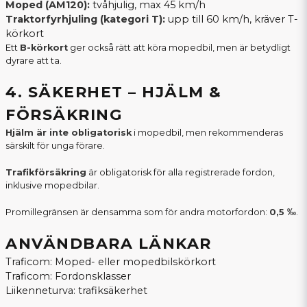
Moped (AM120):
tvåhjulig, max 45 km/h
Traktorfyrhjuling (kategori T):
upp till 60 km/h, kräver T-
körkort
Ett
B-körkort
ger också rätt att köra mopedbil, men är betydligt
dyrare att ta.
4. SÄKERHET – HJÄLM &
FÖRSÄKRING
Hjälm är inte obligatorisk
i mopedbil, men rekommenderas
särskilt för unga förare.
Trafikförsäkring
är obligatorisk för alla registrerade fordon,
inklusive mopedbilar.
Promillegränsen är densamma som för andra motorfordon:
0,5 ‰
.
ANVÄNDBARA LÄNKAR
Traficom: Moped- eller mopedbilskörkort
Traficom: Fordonsklasser
Liikenneturva: trafiksäkerhet