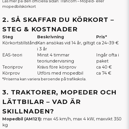
Läs mer på den officiella sidan:
Traficom – Moped- eller
mopedbilskörkort
2. SÅ SKAFFAR DU KÖRKORT –
STEG & KOSTNADER
Steg
Beskrivning
Pris*
Körkortstillstånd
Kan ansökas vid 14 år, giltigt
ca 24–39 €
i 3 år
EAS-teori
Minst 4 timmar
Ingår ofta i
teoriundervisning
paket
Teoriprov
Krävs före körprov
ca 40 €
Körprov
Utförs med mopedbil
ca 74 €
*Priserna kan variera beroende på trafikskola.
3. TRAKTORER, MOPEDER OCH
LÄTTBILAR – VAD ÄR
SKILLNADEN?
Mopedbil (AM121):
max 45 km/h, max 4 kW, maxvikt 350
kg