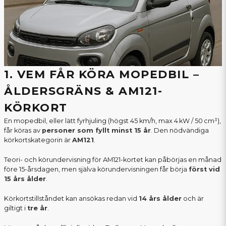
1. VEM FÅR KÖRA MOPEDBIL –
ÅLDERSGRÄNS & AM121-
KÖRKORT
En mopedbil, eller lätt fyrhjuling (högst 45 km/h, max 4 kW / 50 cm³),
får köras av
personer som fyllt minst 15 år
. Den nödvändiga
körkortskategorin är
AM121
.
Teori- och körundervisning för AM121-kortet kan påbörjas en månad
före 15-årsdagen, men själva körundervisningen får börja
först vid
15 års ålder
.
Körkortstillståndet kan ansökas redan vid
14 års ålder
och är
giltigt i
tre år
.