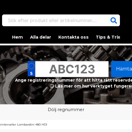
Sök efter produkt eller artikelnummer....
Hem
Alla delar
Kontakta oss
Tips & Trix
Hämta
Ange registreringsnummer för att hitta rätt reservdel
ⓘ Läs mer om hur verktyget fungerar
Dölj regnummer
eintervaller Lombardini 480 HDI