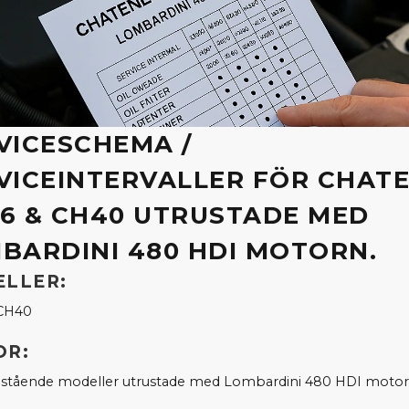
VICESCHEMA /
VICEINTERVALLER FÖR CHAT
6 & CH40 UTRUSTADE MED
BARDINI 480 HDI MOTORN.
LLER:
CH40
R:
nstående modeller utrustade med Lombardini 480 HDI motor