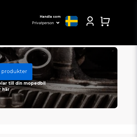
Handla som
 produkter
ar till din mopedbil
 här