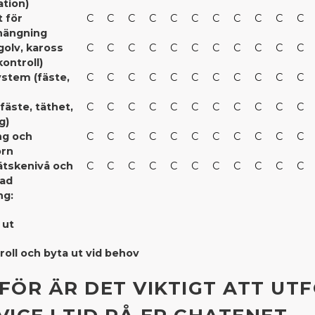
tion)
 för
C
C
C
C
C
C
C
C
C
C
C
hängning
golv, kaross
C
C
C
C
C
C
C
C
C
C
C
kontroll)
stem (fäste,
C
C
C
C
C
C
C
C
C
C
C
(fäste, täthet,
C
C
C
C
C
C
C
C
C
C
C
g)
ng och
C
C
C
C
C
C
C
C
C
C
C
orn
ätskenivå och
C
C
C
C
C
C
C
C
C
C
C
lad
ng:
 ut
roll och byta ut vid behov
FÖR ÄR DET VIKTIGT ATT UT