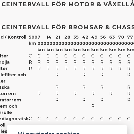
ICEINTERVALL FÖR MOTOR & VÄXELL
ICEINTERVALL FÖR BROMSAR & CHASS
d / Kontroll
500
7
14
21
28
35
42
49
56
63
70
77
km
000
000
000
000
000
000
000
000
000
000
00
km
km
km
km
km
km
km
km
km
km
k
lter
C
C
C
C
C
C
C
C
C
C
C
C
olja
R
R
R
R
R
R
R
R
R
R
R
R
lter
R
R
R
R
R
R
R
R
R
R
R
R
lefilter och
R
R
R
R
ter
tska
R
R
R
R
atorrem
R
R
R
R
R
R
ratorrem
R
R
R
R
em och
R
rulle
rdiagnostisk
C
C
C
C
C
C
C
C
C
C
C
C
oll
leslangar
R