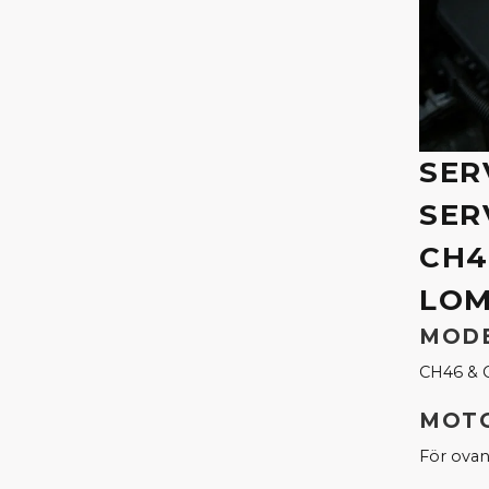
SER
SER
CH4
LOM
MODE
CH46 & 
MOTO
För ova