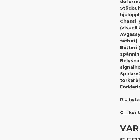
deforma
Stödbult
hjulupp
Chassi, 
(visuell 
Avgassy
täthet)
Batteri 
spännin
Belysni
signalh
Spolarv
torkarb
Förklari
R = byta
C = kont
VAR