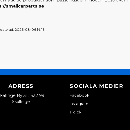
 hemsida de produkter som passar just din modell. Besök vår 
s://smallcarparts.se
daterad: 2026-08-06 14:16
ADRESS
SOCIALA MEDIER
källinge By 31, 432 99
Facebook
Skällinge
Instagram
TikTok