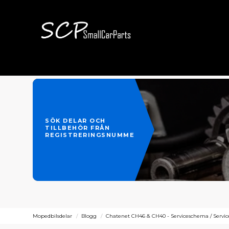
SÖK DELAR OCH
TILLBEHÖR FRÅN
REGISTRERINGSNUMMER
Mopedbilsdelar
Blogg
Chatenet CH46 & CH40 - Serviceschema / Servic