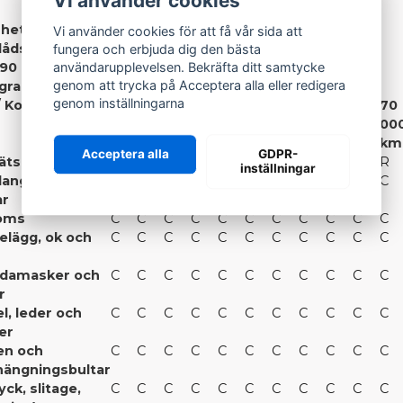
Vi använder cookies
hetsfilter
Vi använder cookies för att få vår sida att
lådsolja
R
R
R
R
fungera och erbjuda dig den bästa
90
användarupplevelsen. Bekräfta ditt samtycke
genom att trycka på Acceptera alla eller redigera
grade 1)
genom inställningarna
 Kontroll
500
7
14
21
28
35
42
49
56
63
70
km
000
000
000
000
000
000
000
000
000
00
km
km
km
km
km
km
km
km
km
km
Acceptera alla
GDPR-
ätska
C
C
C
R
C
C
R
C
C
C
R
inställningar
angar och
C
C
C
C
C
C
C
C
C
C
C
ar
oms
C
C
C
C
C
C
C
C
C
C
C
lägg, ok och
C
C
C
C
C
C
C
C
C
C
C
ldamasker och
C
C
C
C
C
C
C
C
C
C
C
r
l, leder och
C
C
C
C
C
C
C
C
C
C
C
er
en och
C
C
C
C
C
C
C
C
C
C
C
hängningsbultar
yck, slitage,
C
C
C
C
C
C
C
C
C
C
C