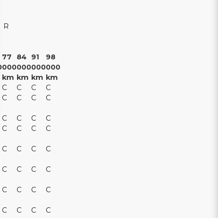
R
77
84
91
98
0
000
000
000
000
km
km
km
km
C
C
C
C
C
C
C
C
C
C
C
C
C
C
C
C
C
C
C
C
C
C
C
C
C
C
C
C
C
C
C
C