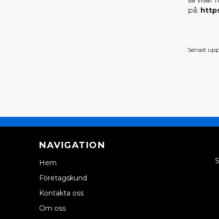
så visar
på:
http
Senast upp
NAVIGATION
S
Hem
Företagskund
Kontakta oss
Om oss