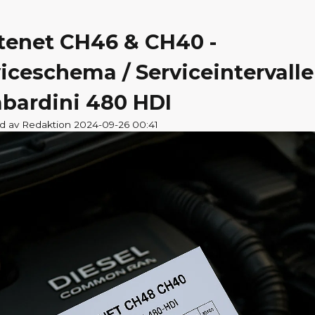
tenet CH46 & CH40 -
iceschema / Serviceintervalle
bardini 480 HDI
ad av Redaktion 2024-09-26 00:41