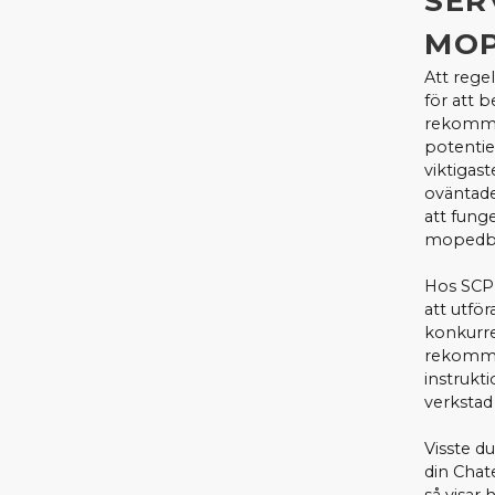
SER
MOP
Att rege
för att 
rekommen
potentie
viktigas
oväntade
att funge
mopedbi
Hos SCP 
att utfö
konkurre
rekommen
instrukt
verkstad
Visste du
din Chat