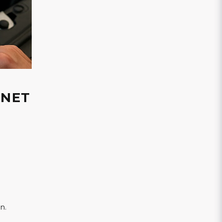
ENET
n.