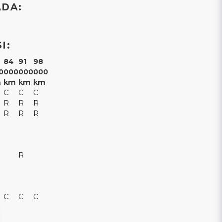
ÅDA:
I:
84
91
98
0
000
000
000
m
km
km
km
C
C
C
R
R
R
R
R
R
R
C
C
C