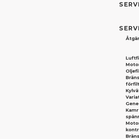
SERV
SERV
Åtgär
Luftfi
Motor
Oljefi
Bräns
förfil
Kylvä
Vari
Gene
Kamr
spänn
Moto
kontr
Bräns