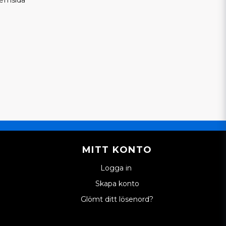
hemsida
MITT KONTO
Logga in
Skapa konto
Glömt ditt lösenord?