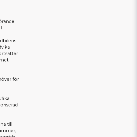
görande
et
edbilens
dvika
ortsätter
tenet
höver för
ifika
toriserad
a till
nummer,