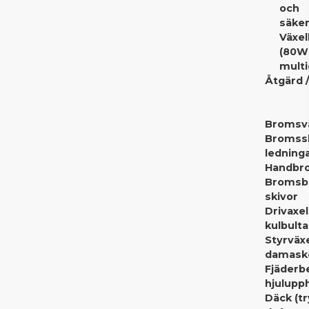
och
säker
Växel
(80W
multi
Åtgärd /
Bromsv
Bromssl
ledning
Handbr
Bromsbe
skivor
Drivaxe
kulbulta
Styrväxe
damask
Fjäderb
hjulupp
Däck (tr