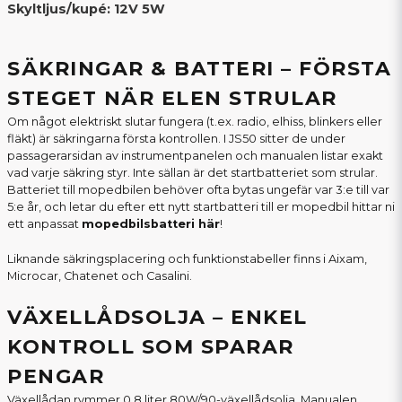
Skyltljus/kupé: 12V 5W
SÄKRINGAR & BATTERI – FÖRSTA
STEGET NÄR ELEN STRULAR
Om något elektriskt slutar fungera (t.ex. radio, elhiss, blinkers eller
fläkt) är säkringarna första kontrollen. I JS50 sitter de under
passagerarsidan av instrumentpanelen och manualen listar exakt
vad varje säkring styr. Inte sällan är det startbatteriet som strular.
Batteriet till mopedbilen behöver ofta bytas ungefär var 3:e till var
5:e år, och letar du efter ett nytt startbatteri till er mopedbil hittar ni
ett anpassat
mopedbilsbatteri här
!
Liknande säkringsplacering och funktionstabeller finns i Aixam,
Microcar, Chatenet och Casalini.
VÄXELLÅDSOLJA – ENKEL
KONTROLL SOM SPARAR
PENGAR
Växellådan rymmer 0,8 liter 80W/90-växellådsolja. Manualen