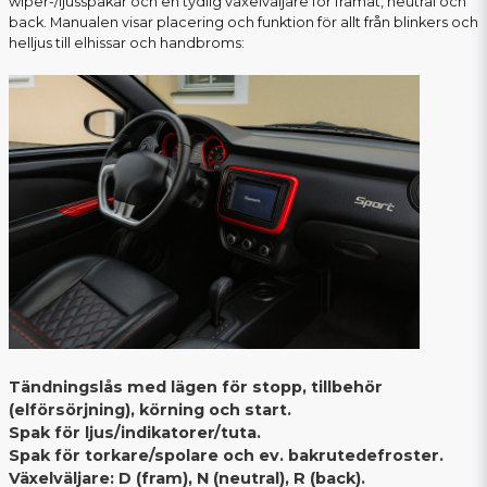
wiper-/ljusspakar och en tydlig växelväljare för framåt, neutral och
back. Manualen visar placering och funktion för allt från blinkers och
helljus till elhissar och handbroms:
Tändningslås med lägen för stopp, tillbehör
(elförsörjning), körning och start.
Spak för ljus/indikatorer/tuta.
Spak för torkare/spolare och ev. bakrutedefroster.
Växelväljare: D (fram), N (neutral), R (back).