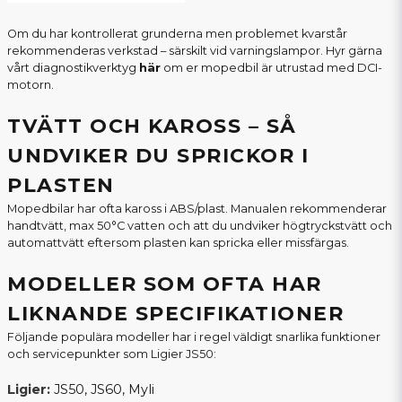
Om du har kontrollerat grunderna men problemet kvarstår
rekommenderas verkstad – särskilt vid varningslampor. Hyr gärna
vårt diagnostikverktyg
här
om er mopedbil är utrustad med DCI-
motorn.
TVÄTT OCH KAROSS – SÅ
UNDVIKER DU SPRICKOR I
PLASTEN
Mopedbilar har ofta kaross i ABS/plast. Manualen rekommenderar
handtvätt, max 50°C vatten och att du undviker högtryckstvätt och
automattvätt eftersom plasten kan spricka eller missfärgas.
MODELLER SOM OFTA HAR
LIKNANDE SPECIFIKATIONER
Följande populära modeller har i regel väldigt snarlika funktioner
och servicepunkter som Ligier JS50:
Ligier:
JS50, JS60, Myli