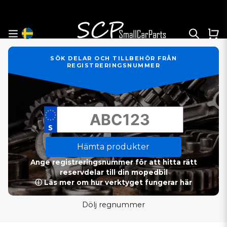
SÖK DELAR OCH TILLBEHÖR FRÅN
REGISTRERINGSNUMMER
Hämta produkter
Ange registreringsnummer för att hitta rätt
reservdelar till din mopedbil
ⓘ Läs mer om hur verktyget fungerar här
Dölj regnummer