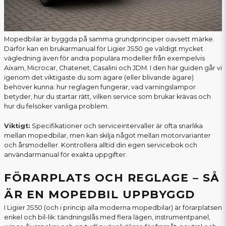
Mopedbilar är byggda på samma grundprinciper oavsett märke.
Därför kan en brukarmanual för Ligier JS50 ge väldigt mycket
vägledning även för andra populära modeller från exempelvis
Aixam, Microcar, Chatenet, Casalini och JDM. I den här guiden går vi
igenom det viktigaste du som ägare (eller blivande ägare)
behöver kunna: hur reglagen fungerar, vad varningslampor
betyder, hur du startar rätt, vilken service som brukar krävas och
hur du felsöker vanliga problem.
Viktigt:
Specifikationer och serviceintervaller är ofta snarlika
mellan mopedbilar, men kan skilja något mellan motorvarianter
och årsmodeller. Kontrollera alltid din egen servicebok och
användarmanual för exakta uppgifter.
FÖRARPLATS OCH REGLAGE – SÅ
ÄR EN MOPEDBIL UPPBYGGD
I Ligier JS50 (och i princip alla moderna mopedbilar) är förarplatsen
enkel och bil-lik: tändningslås med flera lägen, instrumentpanel,