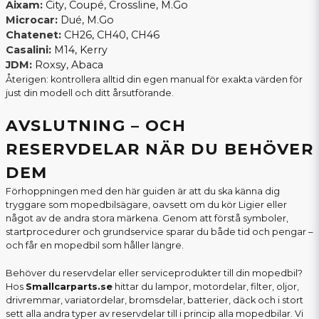
Aixam:
City, Coupé, Crossline, M.Go
Microcar:
Dué, M.Go
Chatenet:
CH26, CH40, CH46
Casalini:
M14, Kerry
JDM:
Roxsy, Abaca
Återigen: kontrollera alltid din egen manual för exakta värden för
just din modell och ditt årsutförande.
AVSLUTNING – OCH
RESERVDELAR NÄR DU BEHÖVER
DEM
Förhoppningen med den här guiden är att du ska känna dig
tryggare som mopedbilsägare, oavsett om du kör Ligier eller
något av de andra stora märkena. Genom att förstå symboler,
startprocedurer och grundservice sparar du både tid och pengar –
och får en mopedbil som håller längre.
Behöver du reservdelar eller serviceprodukter till din mopedbil?
Hos
Smallcarparts.se
hittar du lampor, motordelar, filter, oljor,
drivremmar, variatordelar, bromsdelar, batterier, däck och i stort
sett alla andra typer av reservdelar till i princip alla mopedbilar. Vi