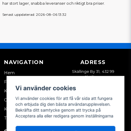
har stort lager, snabba leveranser och riktigt bra priser.
Senast uppdaterad: 2026-08-06 13:32
NAVIGATION
ADRESS
Skällinge By 31, 432 99
Hem
Skällinge
Företagskund
Vi använder cookies
Kontakta oss
Vi använder cookies för att få vår sida att fungera
Om oss
och erbjuda dig den bästa användarupplevelsen.
Köpvillkor
Bekräfta ditt samtycke genom att trycka på
Acceptera alla eller redigera genom inställningarna
Tips & trix