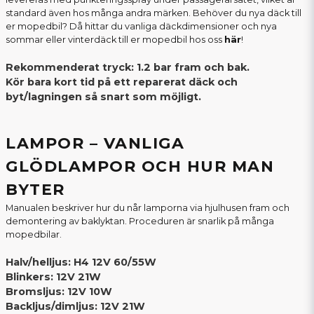
standard även hos många andra märken. Behöver du nya däck till
er mopedbil? Då hittar du vanliga däckdimensioner och nya
sommar eller vinterdäck till er mopedbil hos oss
här
!
Rekommenderat tryck: 1.2 bar fram och bak.
Kör bara kort tid på ett reparerat däck och
byt/lagningen så snart som möjligt.
LAMPOR – VANLIGA
GLÖDLAMPOR OCH HUR MAN
BYTER
Manualen beskriver hur du når lamporna via hjulhusen fram och
demontering av baklyktan. Proceduren är snarlik på många
mopedbilar.
Halv/helljus: H4 12V 60/55W
Blinkers: 12V 21W
Bromsljus: 12V 10W
Backljus/dimljus: 12V 21W