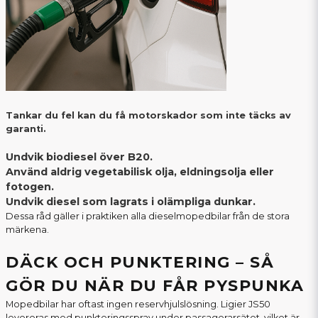
Tankar du fel kan du få motorskador som inte täcks av
garanti.
Undvik biodiesel över B20.
Använd aldrig vegetabilisk olja, eldningsolja eller
fotogen.
Undvik diesel som lagrats i olämpliga dunkar.
Dessa råd gäller i praktiken alla dieselmopedbilar från de stora
märkena.
DÄCK OCH PUNKTERING – SÅ
GÖR DU NÄR DU FÅR PYSPUNKA
Mopedbilar har oftast ingen reservhjulslösning. Ligier JS50
levereras med punkteringsspray under passagerarsätet, vilket är