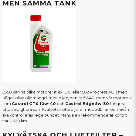
MEN SAMMA TÄNK
JS50 kan ha olika motorer (t.ex. DCI eller 502 Progress ACT) med
något olika oljemängd, men oljetypen är 5W40, men vår motorolja
som
Castrol GTX 10w-40
och
Castrol Edge 5w-30
fungerar
ofta väldigt bra som kvalitetsmotorolja för mopedbilar, och nivån
ska kontrolleras regelbundet. Manualen rekommenderar kontroll
var 2 500 km.
KYLVÄTSKA OCH LUFTFILTER –