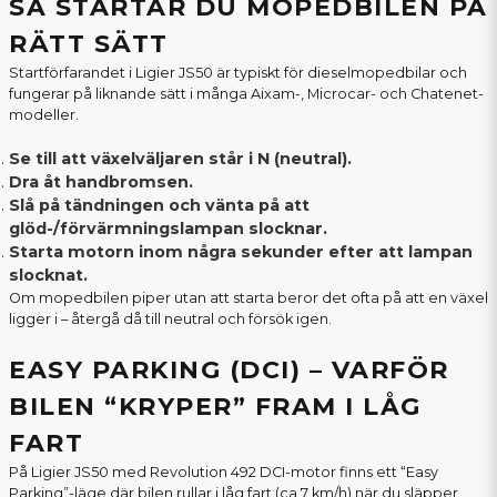
SÅ STARTAR DU MOPEDBILEN PÅ
RÄTT SÄTT
Startförfarandet i Ligier JS50 är typiskt för dieselmopedbilar och
fungerar på liknande sätt i många Aixam-, Microcar- och Chatenet-
modeller.
Se till att växelväljaren står i N (neutral).
Dra åt handbromsen.
Slå på tändningen och vänta på att
glöd-/förvärmningslampan slocknar.
Starta motorn inom några sekunder efter att lampan
slocknat.
Om mopedbilen piper utan att starta beror det ofta på att en växel
ligger i – återgå då till neutral och försök igen.
EASY PARKING (DCI) – VARFÖR
BILEN “KRYPER” FRAM I LÅG
FART
På Ligier JS50 med Revolution 492 DCI-motor finns ett “Easy
Parking”-läge där bilen rullar i låg fart (ca 7 km/h) när du släpper