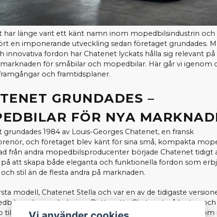
 har länge varit ett känt namn inom mopedbilsindustrin och
t en imponerande utveckling sedan företaget grundades. M
ch innovativa fordon har Chatenet lyckats hålla sig relevant på
marknaden för småbilar och mopedbilar. Här går vi igenom 
, framgångar och framtidsplaner.
TENET GRUNDADES –
EDBILAR FÖR NYA MARKNAD
 grundades 1984 av Louis-Georges Chatenet, en fransk
prenör, och företaget blev känt för sina små, kompakta mope
llnad från andra mopedbilsproducenter började Chatenet tidigt 
 på att skapa både eleganta och funktionella fordon som er
och stil än de flesta andra på marknaden.
rsta modell, Chatenet Stella och var en av de tidigaste version
bil med en unik design. Detta satte Chatenet på kartan och l
 tillväxt, eftersom det fanns en efterfrågan på små bilar som 
Vi använder cookies