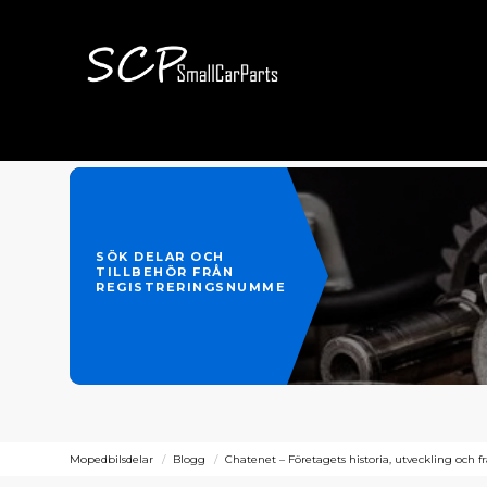
SÖK DELAR OCH
TILLBEHÖR FRÅN
REGISTRERINGSNUMMER
Mopedbilsdelar
Blogg
Chatenet – Företagets historia, utveckling och