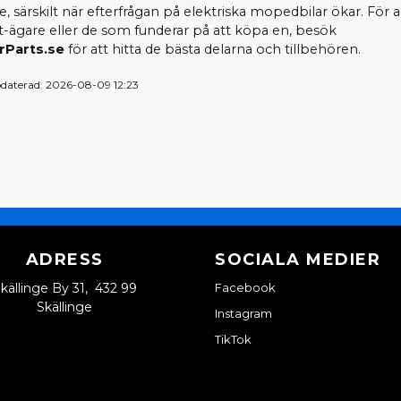
re, särskilt när efterfrågan på elektriska mopedbilar ökar. För a
-ägare eller de som funderar på att köpa en, besök
rParts.se
för att hitta de bästa delarna och tillbehören.
daterad: 2026-08-09 12:23
ADRESS
SOCIALA MEDIER
källinge By 31, 432 99
Facebook
Skällinge
Instagram
TikTok