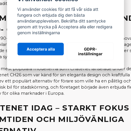
aditionellt körkort.
Vi använder cookies för att få vår sida att
fungera och erbjuda dig den bästa
MGÅNG OCH UTVECKLING UN
användarupplevelsen. Bekräfta ditt samtycke
genom att trycka på Acceptera alla eller redigera
0- OCH 2000-TALET
genom inställningarna
90-talet och 2000-talet introducerade Chatenet en rad innova
ar, såsom Chatenet Media, Barooder, CH26 & CH46. Företag
Acceptera alla
GDPR-
de sina modeller för att inkludera mer avancerade funktioner
inställningar
ka system och förbättrad säkerhet.
 mest populära modellerna som Chatenet lanserade under de
enet CH26 som var känd för sin eleganta design och kraftfulla
v ett populärt alternativ för förare som ville ha en pålitlig oc
k bil för stadskörning, och företaget började även erbjuda fl
v för olika marknader i Europa.
TENET IDAG – STARKT FOKUS
MTIDEN OCH MILJÖVÄNLIGA
ERNATIV