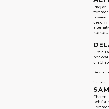
Idag är 
företage
nuvarand
design me
alternat
körkort.
DEL
Om du äg
högkvalit
din Chate
Besök vår
Sverige:
SAM
Chatenet
och fort
Företage