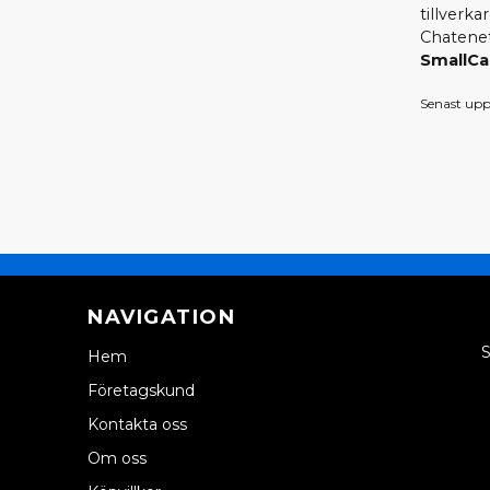
tillverka
Chatenet
SmallCa
Senast upp
NAVIGATION
S
Hem
Företagskund
Kontakta oss
Om oss