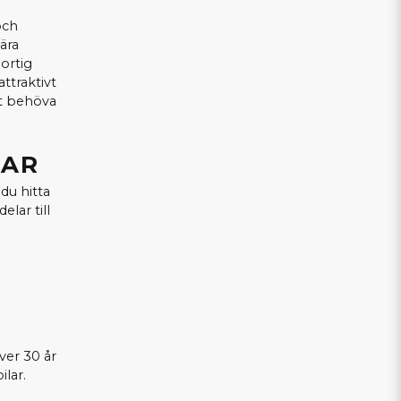
och
ära
ortig
attraktivt
tt behöva
LAR
du hitta
elar till
ver 30 år
ilar.