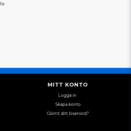
lla
MITT KONTO
Logga in
Skapa konto
Glömt ditt lösenord?