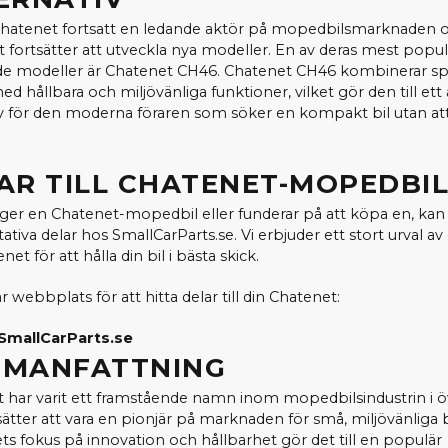
Chatenet fortsatt en ledande aktör på mopedbilsmarknaden 
t fortsätter att utveckla nya modeller. En av deras mest popul
e modeller är Chatenet CH46. Chatenet CH46 kombinerar sp
d hållbara och miljövänliga funktioner, vilket gör den till ett 
iv för den moderna föraren som söker en kompakt bil utan a
AR TILL CHATENET-MOPEDBI
er en Chatenet-mopedbil eller funderar på att köpa en, kan 
ativa delar hos SmallCarParts.se. Vi erbjuder ett stort urval av d
net för att hålla din bil i bästa skick.
 webbplats för att hitta delar till din Chatenet:
SmallCarParts.se
MANFATTNING
 har varit ett framstående namn inom mopedbilsindustrin i ö
sätter att vara en pionjär på marknaden för små, miljövänliga b
ts fokus på innovation och hållbarhet gör det till en populär