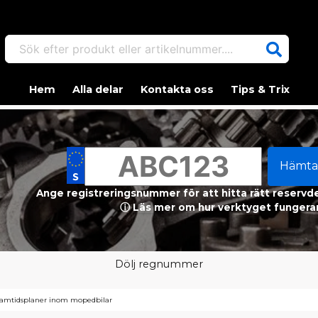
Sök efter produkt eller artikelnummer....
Hem
Alla delar
Kontakta oss
Tips & Trix
Hämta
Ange registreringsnummer för att hitta rätt reservdel
ⓘ Läs mer om hur verktyget fungerar
Dölj regnummer
 framtidsplaner inom mopedbilar