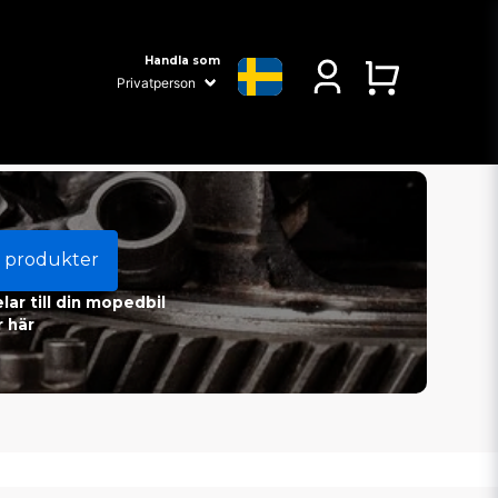
Handla som
 produkter
ar till din mopedbil
 här