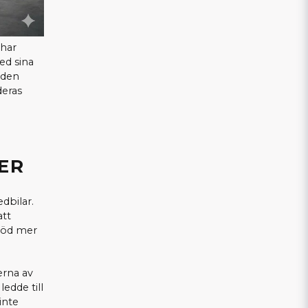
 har
ed sina
 den
deras
ER
dbilar.
att
bjöd mer
erna av
edde till
inte