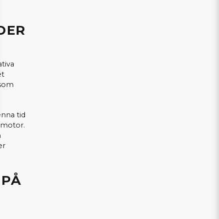
DER
tiva
et
 som
nna tid
 motor.
h
er
 PÅ