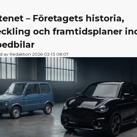
enet – Företagets historia,
eckling och framtidsplaner i
edbilar
ad av Redaktion 2026-02-13 08:07