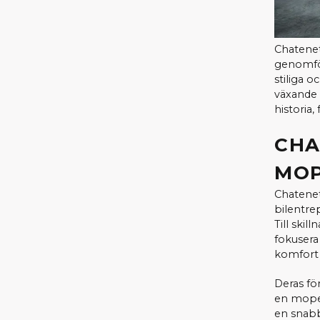
Chatenet
genomför
stiliga o
växande 
historia
CHA
MOP
Chatenet
bilentre
Till ski
fokusera
komfort 
Deras fö
en moped
en snabb