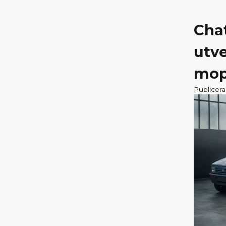
Chat
utv
mop
Publicer