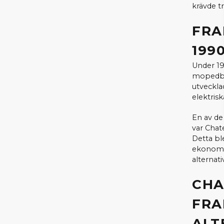
krävde tr
FRA
199
Under 19
mopedbil
utveckla
elektris
En av de
var Chat
Detta ble
ekonomis
alternati
CHA
FRA
ALT