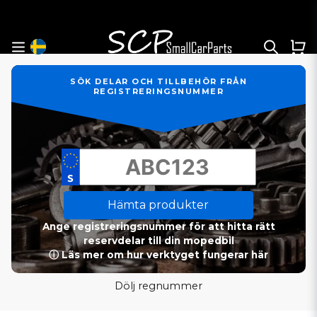
SÖK DELAR OCH TILLBEHÖR FRÅN
REGISTRERINGSNUMMER
Hämta produkter
Ange registreringsnummer för att hitta rätt
reservdelar till din mopedbil
ⓘ Läs mer om hur verktyget fungerar här
Dölj regnummer