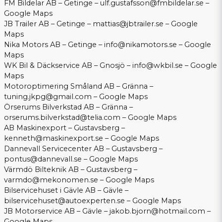
FM Bildelar AB – Getinge –
ulf.gustafsson@fmbildelar.se
–
Google Maps
JB Trailer AB – Getinge –
mattias@jbtrailer.se
–
Google
Maps
Nika Motors AB – Getinge –
info@nikamotors.se
–
Google
Maps
WK Bil & Däckservice AB – Gnosjö –
info@wkbil.se
–
Google
Maps
Motoroptimering Småland AB – Gränna –
tuning.jkpg@gmail.com
–
Google Maps
Örserums Bilverkstad AB – Gränna –
orserums.bilverkstad@telia.com
–
Google Maps
AB Maskinexport – Gustavsberg –
kenneth@maskinexport.se
–
Google Maps
Dannevall Servicecenter AB – Gustavsberg –
pontus@dannevall.se
–
Google Maps
Värmdö Bilteknik AB – Gustavsberg –
varmdo@mekonomen.se
–
Google Maps
Bilservicehuset i Gävle AB – Gävle –
bilservicehuset@autoexperten.se
–
Google Maps
JB Motorservice AB – Gävle –
jakob.bjorn@hotmail.com
–
Google Maps