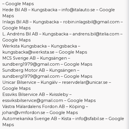
–
Google Maps
Hede Bil AB – Kungsbacka –
info@italauto.se
–
Google
Maps
Inlags Bil AB – Kungsbacka –
robin.inlagsbil@gmail.com
–
Google Maps
L. Andréns Bil AB – Kungsbacka –
andrens.bil@telia.com
–
Google Maps
Werksta Kungsbacka – Kungsbacka –
kungsbacka@werksta.se
–
Google Maps
MCS Sverige AB – Kungsängen –
sundberg1979@gmail.com
–
Google Maps
Sundberg Motor AB – Kungsängen –
sundberg1979@gmail.com
–
Google Maps
Unicar Bilservice – Kungälv –
reservdelar@unicar.se
–
Google Maps
Essviks Bilservice AB – Kvissleby –
essviksbilservice@gmail.com
–
Google Maps
Västra Mälardalens Fordon AB – Köping –
johan@vmfordon.se
–
Google Maps
Automekanika Sverige AB – Kista –
info@sfabil.se
–
Google
Maps