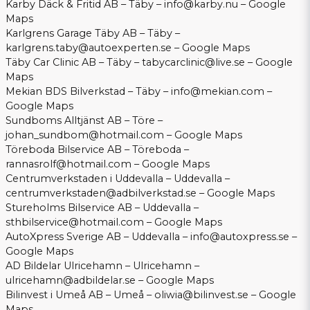
Karby Däck & Fritid AB – Täby –
info@karby.nu
–
Google
Maps
Karlgrens Garage Täby AB – Täby –
karlgrens.taby@autoexperten.se
–
Google Maps
Täby Car Clinic AB – Täby –
tabycarclinic@live.se
–
Google
Maps
Mekian BDS Bilverkstad – Täby –
info@mekian.com
–
Google Maps
Sundboms Alltjänst AB – Töre –
johan_sundbom@hotmail.com
–
Google Maps
Töreboda Bilservice AB – Töreboda –
rannasrolf@hotmail.com
–
Google Maps
Centrumverkstaden i Uddevalla – Uddevalla –
centrumverkstaden@adbilverkstad.se
–
Google Maps
Stureholms Bilservice AB – Uddevalla –
sthbilservice@hotmail.com
–
Google Maps
AutoXpress Sverige AB – Uddevalla –
info@autoxpress.se
–
Google Maps
AD Bildelar Ulricehamn – Ulricehamn –
ulricehamn@adbildelar.se
–
Google Maps
Bilinvest i Umeå AB – Umeå –
oliwia@bilinvest.se
–
Google
Maps