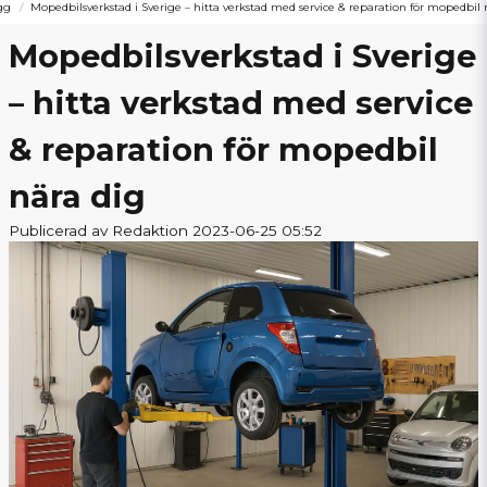
gg
Mopedbilsverkstad i Sverige – hitta verkstad med service & reparation för mopedbil 
Mopedbilsverkstad i Sverige
– hitta verkstad med service
& reparation för mopedbil
nära dig
Publicerad av Redaktion 2023-06-25 05:52