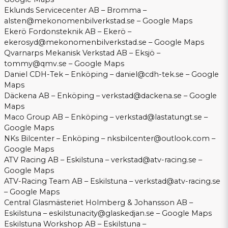
Eklunds Servicecenter AB – Bromma –
alsten@mekonomenbilverkstad.se
–
Google Maps
Ekerö Fordonsteknik AB – Ekerö –
ekerosyd@mekonomenbilverkstad.se
–
Google Maps
Qvarnarps Mekanisk Verkstad AB – Eksjö –
tommy@qmv.se
–
Google Maps
Daniel CDH-Tek – Enköping –
daniel@cdh-tek.se
–
Google
Maps
Däckena AB – Enköping –
verkstad@dackena.se
–
Google
Maps
Maco Group AB – Enköping –
verkstad@lastatungt.se
–
Google Maps
NKs Bilcenter – Enköping –
nksbilcenter@outlook.com
–
Google Maps
ATV Racing AB – Eskilstuna –
verkstad@atv-racing.se
–
Google Maps
ATV-Racing Team AB – Eskilstuna –
verkstad@atv-racing.se
–
Google Maps
Central Glasmästeriet Holmberg & Johansson AB –
Eskilstuna –
eskilstunacity@glaskedjan.se
–
Google Maps
Eskilstuna Workshop AB – Eskilstuna –