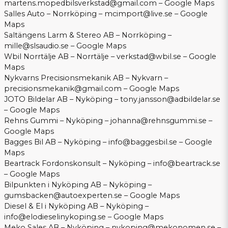
martens.mopedbilsverkstad@gmail.com
–
Google Maps
Salles Auto – Norrköping –
mcimport@live.se
–
Google
Maps
Saltängens Larm & Stereo AB – Norrköping –
mille@slsaudio.se
–
Google Maps
Wbil Norrtälje AB – Norrtälje –
verkstad@wbil.se
–
Google
Maps
Nykvarns Precisionsmekanik AB – Nykvarn –
precisionsmekanik@gmail.com
–
Google Maps
JOTO Bildelar AB – Nyköping –
tony.jansson@adbildelar.se
–
Google Maps
Rehns Gummi – Nyköping –
johanna@rehnsgummi.se
–
Google Maps
Bagges Bil AB – Nyköping –
info@baggesbil.se
–
Google
Maps
Beartrack Fordonskonsult – Nyköping –
info@beartrack.se
–
Google Maps
Bilpunkten i Nyköping AB – Nyköping –
gumsbacken@autoexperten.se
–
Google Maps
Diesel & El i Nyköping AB – Nyköping –
info@elodieselinykoping.se
–
Google Maps
Meko Sales AB – Nyköping –
nykoping@mekonomen.se
–