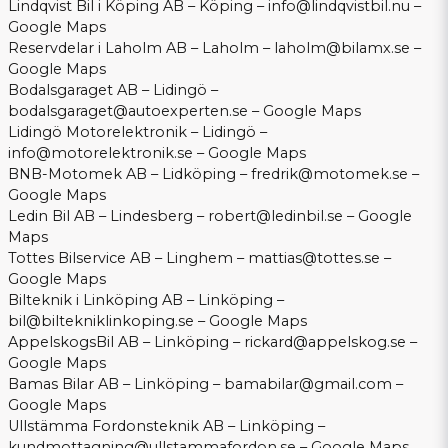
Lindqvist Bil i Köping AB – Köping –
info@lindqvistbil.nu
–
Google Maps
Reservdelar i Laholm AB – Laholm –
laholm@bilamx.se
–
Google Maps
Bodalsgaraget AB – Lidingö –
bodalsgaraget@autoexperten.se
–
Google Maps
Lidingö Motorelektronik – Lidingö –
info@motorelektronik.se
–
Google Maps
BNB-Motomek AB – Lidköping –
fredrik@motomek.se
–
Google Maps
Ledin Bil AB – Lindesberg –
robert@ledinbil.se
–
Google
Maps
Tottes Bilservice AB – Linghem –
mattias@tottes.se
–
Google Maps
Bilteknik i Linköping AB – Linköping –
bil@biltekniklinkoping.se
–
Google Maps
AppelskogsBil AB – Linköping –
rickard@appelskog.se
–
Google Maps
Bamas Bilar AB – Linköping –
bamabilar@gmail.com
–
Google Maps
Ullstämma Fordonsteknik AB – Linköping –
kundmottagning@ullstammafordon.se
–
Google Maps