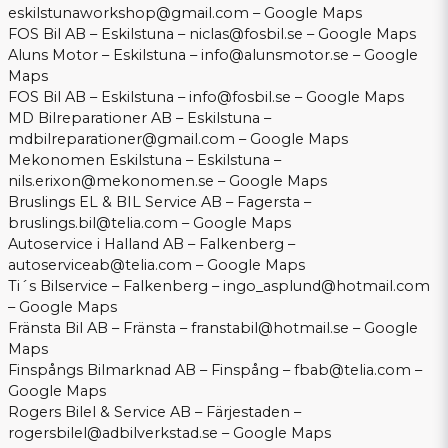
eskilstunaworkshop@gmail.com
–
Google Maps
FOS Bil AB – Eskilstuna –
niclas@fosbil.se
–
Google Maps
Aluns Motor – Eskilstuna –
info@alunsmotor.se
–
Google
Maps
FOS Bil AB – Eskilstuna –
info@fosbil.se
–
Google Maps
MD Bilreparationer AB – Eskilstuna –
mdbilreparationer@gmail.com
–
Google Maps
Mekonomen Eskilstuna – Eskilstuna –
nils.erixon@mekonomen.se
–
Google Maps
Bruslings EL & BIL Service AB – Fagersta –
bruslings.bil@telia.com
–
Google Maps
Autoservice i Halland AB – Falkenberg –
autoserviceab@telia.com
–
Google Maps
Ti´s Bilservice – Falkenberg –
ingo_asplund@hotmail.com
–
Google Maps
Fränsta Bil AB – Fränsta –
franstabil@hotmail.se
–
Google
Maps
Finspångs Bilmarknad AB – Finspång –
fbab@telia.com
–
Google Maps
Rogers Bilel & Service AB – Färjestaden –
rogersbilel@adbilverkstad.se
–
Google Maps