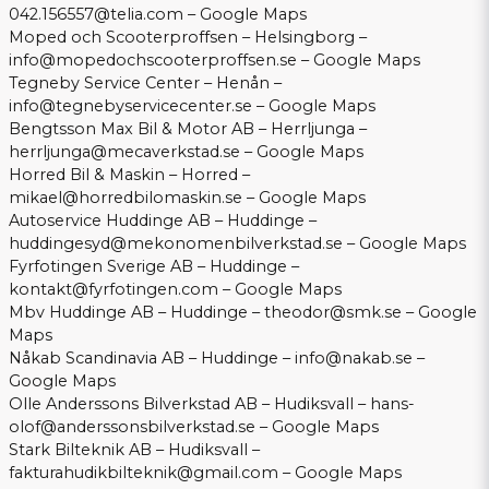
042.156557@telia.com
–
Google Maps
Moped och Scooterproffsen – Helsingborg –
info@mopedochscooterproffsen.se
–
Google Maps
Tegneby Service Center – Henån –
info@tegnebyservicecenter.se
–
Google Maps
Bengtsson Max Bil & Motor AB – Herrljunga –
herrljunga@mecaverkstad.se
–
Google Maps
Horred Bil & Maskin – Horred –
mikael@horredbilomaskin.se
–
Google Maps
Autoservice Huddinge AB – Huddinge –
huddingesyd@mekonomenbilverkstad.se
–
Google Maps
Fyrfotingen Sverige AB – Huddinge –
kontakt@fyrfotingen.com
–
Google Maps
Mbv Huddinge AB – Huddinge –
theodor@smk.se
–
Google
Maps
Nåkab Scandinavia AB – Huddinge –
info@nakab.se
–
Google Maps
Olle Anderssons Bilverkstad AB – Hudiksvall –
hans-
olof@anderssonsbilverkstad.se
–
Google Maps
Stark Bilteknik AB – Hudiksvall –
fakturahudikbilteknik@gmail.com
–
Google Maps