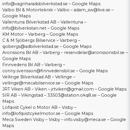
info@vagnharadsbilverkstad.se
–
Google Maps
Valbo Bil & Motorteknik – Valbo –
adam_sw@live.se
–
Google Maps
Vallentuna Bilverkstad AB – Vallentuna –
info@bilverkstan.net
–
Google Maps
KM Motor – Varberg –
Google Maps
C & M Sjöbergs Bilservice – Varberg –
sjobergs@adbilverkstad.se
–
Google Maps
Aronssons Bil AB – Varberg –
reservdelar@aronssonsbil.se
–
Google Maps
Finnvedens Bil AB – Varberg –
conny.svensson@finnvedensbil.se
–
Google Maps
Vellinge Bilverkstad AB – Vellinge –
vellinge@mecabilservice.se
–
Google Maps
JRT Viken AB – Viken –
jrtviken@gmail.com
–
Google Maps
SIR AB – Vikingstad –
33503@station.okq8.se
–
Google
Maps
Löfqvist Cykel o Motor AB – Visby –
info@lofqvistcykelmotor.se
–
Google Maps
Meca Sweden Visby – Visby –
info.visby@meca.se
–
Google
Maps