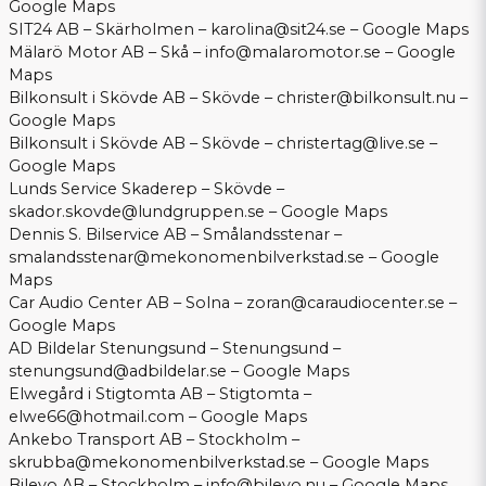
Google Maps
SIT24 AB – Skärholmen –
karolina@sit24.se
–
Google Maps
Mälarö Motor AB – Skå –
info@malaromotor.se
–
Google
Maps
Bilkonsult i Skövde AB – Skövde –
christer@bilkonsult.nu
–
Google Maps
Bilkonsult i Skövde AB – Skövde –
christertag@live.se
–
Google Maps
Lunds Service Skaderep – Skövde –
skador.skovde@lundgruppen.se
–
Google Maps
Dennis S. Bilservice AB – Smålandsstenar –
smalandsstenar@mekonomenbilverkstad.se
–
Google
Maps
Car Audio Center AB – Solna –
zoran@caraudiocenter.se
–
Google Maps
AD Bildelar Stenungsund – Stenungsund –
stenungsund@adbildelar.se
–
Google Maps
Elwegård i Stigtomta AB – Stigtomta –
elwe66@hotmail.com
–
Google Maps
Ankebo Transport AB – Stockholm –
skrubba@mekonomenbilverkstad.se
–
Google Maps
Bilevo AB – Stockholm –
info@bilevo.nu
–
Google Maps