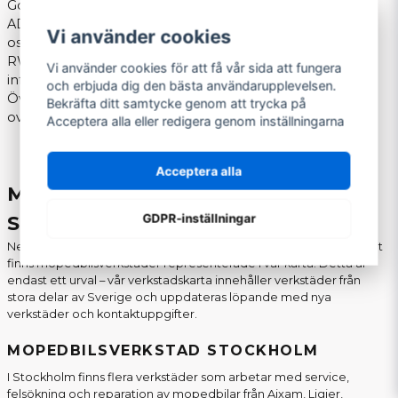
Google Maps
AD Bildelar Östhammar – Östhammar –
Vi använder cookies
osthammar@adbildelar.se
–
Google Maps
RW Motorcenter AB – Östhammar –
Vi använder cookies för att få vår sida att fungera
info@rwmotorcenter.se
–
Google Maps
och erbjuda dig den bästa användarupplevelsen.
Öviks Motorshop AB – Överhörnäs –
Bekräfta ditt samtycke genom att trycka på
oviksmotorshop@outlook.com
–
Google Maps
Acceptera alla eller redigera genom inställningarna
Acceptera alla
MOPEDBILSVERKSTÄDER I
GDPR-inställningar
SVERIGES STÖRSTA STÄDER
Nedan följer exempel på några av Sveriges största städer där det
finns mopedbilsverkstäder representerade i vår karta. Detta är
endast ett urval – vår verkstadskarta innehåller verkstäder från
stora delar av Sverige och uppdateras löpande med nya
verkstäder och kontaktuppgifter.
MOPEDBILSVERKSTAD STOCKHOLM
I Stockholm finns flera verkstäder som arbetar med service,
felsökning och reparation av mopedbilar från Aixam, Ligier,