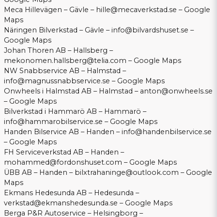
Meca Hillevägen – Gävle –
hille@mecaverkstad.se
–
Google
Maps
Näringen Bilverkstad – Gävle –
info@bilvardshuset.se
–
Google Maps
Johan Thoren AB – Hallsberg –
mekonomen.hallsberg@telia.com
–
Google Maps
NW Snabbservice AB – Halmstad –
info@magnussnabbservice.se
–
Google Maps
Onwheels i Halmstad AB – Halmstad –
anton@onwheels.se
–
Google Maps
Bilverkstad i Hammarö AB – Hammarö –
info@hammarobilservice.se
–
Google Maps
Handen Bilservice AB – Handen –
info@handenbilservice.se
–
Google Maps
FH Serviceverkstad AB – Handen –
mohammed@fordonshuset.com
–
Google Maps
ÜBB AB – Handen –
bilxtrahaninge@outlook.com
–
Google
Maps
Ekmans Hedesunda AB – Hedesunda –
verkstad@ekmanshedesunda.se
–
Google Maps
Berga P&R Autoservice – Helsingborg –