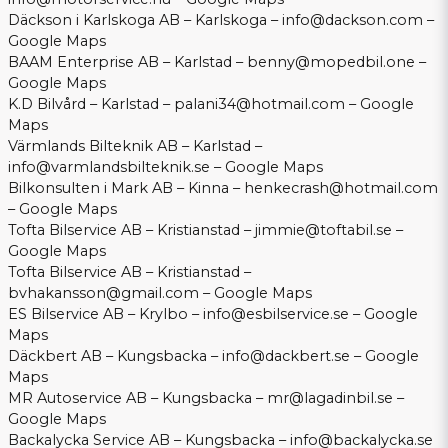
Däckson i Karlskoga AB – Karlskoga –
info@dackson.com
–
Google Maps
BAAM Enterprise AB – Karlstad –
benny@mopedbil.one
–
Google Maps
K.D Bilvård – Karlstad –
palani34@hotmail.com
–
Google
Maps
Värmlands Bilteknik AB – Karlstad –
info@varmlandsbilteknik.se
–
Google Maps
Bilkonsulten i Mark AB – Kinna –
henkecrash@hotmail.com
–
Google Maps
Tofta Bilservice AB – Kristianstad –
jimmie@toftabil.se
–
Google Maps
Tofta Bilservice AB – Kristianstad –
bvhakansson@gmail.com
–
Google Maps
ES Bilservice AB – Krylbo –
info@esbilservice.se
–
Google
Maps
Däckbert AB – Kungsbacka –
info@dackbert.se
–
Google
Maps
MR Autoservice AB – Kungsbacka –
mr@lagadinbil.se
–
Google Maps
Backalycka Service AB – Kungsbacka –
info@backalycka.se