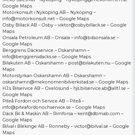
Google Maps
Motorkonsult i Nyköping AB – Nyköping –
info@motorkonsult.net
–
Google Maps
Osby Billack AB – Osby –
viktor@osbybillack.se
–
Google
Maps
Onsala Petroleum AB – Onsala –
info@bdsonsala.se
–
Google Maps
Berggrens Däckservice – Oskarshamn –
info@berggrensdacks.se
–
Google Maps
Bilakuten AB – Oskarshamn –
post@bilakuten.nu
–
Google
Maps
Motorstyrkan Oskarshamn AB – Oskarshamn –
oskarshamn@mekonomenbilverkstad.se
–
Google Maps
HJ:s Bilservice AB – Oxelösund –
hjs.bilservice.ab@allt1.se
–
Google Maps
Piteå Fordon och Service AB – Piteå –
info@piteafordonochservice.se
–
Google Maps
Däck Bil & Maskin AB – Rimforsa –
kent@dbmab.com
–
Google Maps
Bilval i Blekinge AB – Ronneby –
victor@bilval.se
–
Google
Maps