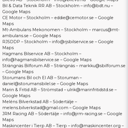
Bil & Data Teknik RR AB – Stockholm –
info@bdt.nu
–
Google Maps
CE Motor – Stockholm –
eddie@cemotor.se
–
Google
Maps
Mt-Ambulans Mekonomen – Stockholm –
marcus@mt-
ambulans.se
–
Google Maps
RJSDDP – Stockholm –
info@rjsbilservice.se
–
Google
Maps
Hagmans Bilservice AB – Stockholm –
info@hagmansbilservice.se
–
Google Maps
Strängnäs Bilforum AB – Strängnäs –
markku@sbilforum.se
–
Google Maps
Storumans Bil och El AB – Storuman –
daniel@storumansbilel.se
–
Google Maps
Marin & Fritid AB – Strömstad –
ulrik@marinfritidstd.se
–
Google Maps
Meléns Bilverkstad AB – Södertälje –
melens.bilverkstad@gmail.com
–
Google Maps
JRM Racing AB – Södertälje –
info@jrm-racing.se
–
Google
Maps
Maskincenter i Tierp AB – Tierp –
info@maskincenter.org
–