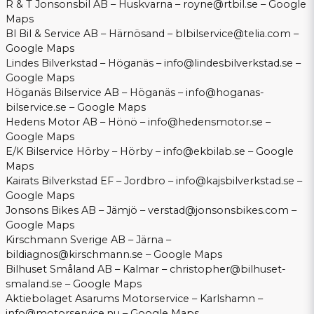
R & T Jonsonsbil AB – Huskvarna –
royne@rtbil.se
–
Google
Maps
Bl Bil & Service AB – Härnösand –
blbilservice@telia.com
–
Google Maps
Lindes Bilverkstad – Höganäs –
info@lindesbilverkstad.se
–
Google Maps
Höganäs Bilservice AB – Höganäs –
info@hoganas-
bilservice.se
–
Google Maps
Hedens Motor AB – Hönö –
info@hedensmotor.se
–
Google Maps
E/K Bilservice Hörby – Hörby –
info@ekbilab.se
–
Google
Maps
Kairats Bilverkstad EF – Jordbro –
info@kajsbilverkstad.se
–
Google Maps
Jonsons Bikes AB – Jämjö –
verstad@jonsonsbikes.com
–
Google Maps
Kirschmann Sverige AB – Järna –
bildiagnos@kirschmann.se
–
Google Maps
Bilhuset Småland AB – Kalmar –
christopher@bilhuset-
smaland.se
–
Google Maps
Aktiebolaget Asarums Motorservice – Karlshamn –
info@motorservice.nu
–
Google Maps