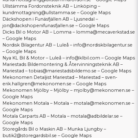
Ullstämma Fordonsteknik AB – Linköping –
kundmottagning@ullstamma.se
–
Google Maps
Däckshopen i Funäsfjällen AB – Ljusnedal –
jon@dackshopenifunasfjallen.se
–
Google Maps
Dicks Bil o Motor AB – Lomma –
lomma@mecaverkstad.se
–
Google Maps
Nordisk Bilagentur AB – Luleå –
info@nordiskbilagentur.se
–
Google Maps
Nya KL Bil & Motor – Luleå –
info@klbil.com
–
Google Maps
Mariestads Bildemontering & Återvinningsteknik AB –
Mariestad –
tobias@mariestadsbildemo.se
–
Google Maps
Mekonomen Detaljist Mariestad – Mariestad –
sven-
erik.hallgren@mekonomen.se
–
Google Maps
Mekonomen Mjölby – Mjölby –
mjolby@mekonomen.se
–
Google Maps
Mekonomen Motala – Motala –
motala@mekonomen.se
–
Google Maps
Motala Carparts AB – Motala –
motala@adbildelar.se
–
Google Maps
Storegårds Bil o Maskin AB – Munka Ljungby –
butik2@storegardsbil.se
–
Google Maps