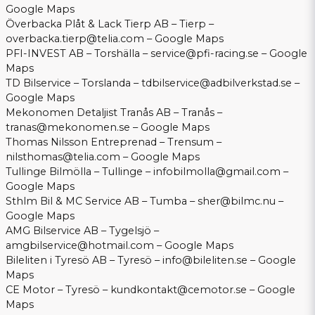
Google Maps
Överbacka Plåt & Lack Tierp AB – Tierp –
overbacka.tierp@telia.com
–
Google Maps
PFI-INVEST AB – Torshälla –
service@pfi-racing.se
–
Google
Maps
TD Bilservice – Torslanda –
tdbilservice@adbilverkstad.se
–
Google Maps
Mekonomen Detaljist Tranås AB – Tranås –
tranas@mekonomen.se
–
Google Maps
Thomas Nilsson Entreprenad – Trensum –
nilsthomas@telia.com
–
Google Maps
Tullinge Bilmölla – Tullinge –
infobilmolla@gmail.com
–
Google Maps
Sthlm Bil & MC Service AB – Tumba –
sher@bilmc.nu
–
Google Maps
AMG Bilservice AB – Tygelsjö –
amgbilservice@hotmail.com
–
Google Maps
Bileliten i Tyresö AB – Tyresö –
info@bileliten.se
–
Google
Maps
CE Motor – Tyresö –
kundkontakt@cemotor.se
–
Google
Maps