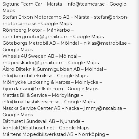
Sigtuna Team Car – Märsta –
info@teamcar.se
–
Google
Maps
Stefan Erixon Motorcamp AB – Märsta –
stefan@erixon-
motorcamp.se
–
Google Maps
Rönnberg Motor – Månkarbo –
ronnbergmotor@gmail.com
–
Google Maps
Göteborgs Metrobil AB – Mölndal –
niklas@metrobil.se
–
Google Maps
Wheels 4U Sweden AB – Mölndal –
mopedskador@gmail.com
–
Google Maps
Åbro Bilteknik Gummigubben AB – Mölndal –
info@abrobilteknik.se
–
Google Maps
Mölnlycke Lackering & Kaross – Mölnlycke –
bjorn.larsson@mlkab.com
–
Google Maps
Mattias Bil & Service – Mörbylånga –
info@mattiasbilservice.se
–
Google Maps
Nascka Service Center AB – Nacka –
jimmy@nscab.se
–
Google Maps
Båthuset i Sundsvall AB – Njurunda –
kontakt@bathuset.net
–
Google Maps
Mårtens Mopedbilsverkstad AB – Norrköping –