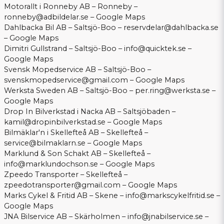
Motorallt i Ronneby AB – Ronneby –
ronneby@adbildelar.se
–
Google Maps
Dahlbacka Bil AB – Saltsjö-Boo –
reservdelar@dahlbacka.se
–
Google Maps
Dimitri Gullstrand – Saltsjö-Boo –
info@quicktek.se
–
Google Maps
Svensk Mopedservice AB – Saltsjö-Boo –
svenskmopedservice@gmail.com
–
Google Maps
Werksta Sweden AB – Saltsjö-Boo –
per.ring@werksta.se
–
Google Maps
Drop In Bilverkstad i Nacka AB – Saltsjöbaden –
kamil@dropinbilverkstad.se
–
Google Maps
Bilmäklar'n i Skellefteå AB – Skellefteå –
service@bilmaklarn.se
–
Google Maps
Marklund & Son Schakt AB – Skellefteå –
info@marklundochson.se
–
Google Maps
Zpeedo Transporter – Skellefteå –
zpeedotransporter@gmail.com
–
Google Maps
Marks Cykel & Fritid AB – Skene –
info@markscykelfritid.se
–
Google Maps
JNA Bilservice AB – Skärholmen –
info@jnabilservice.se
–