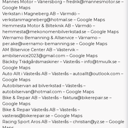
Mannes Motor – Vänersborg –
fredrik@mannesmotor.se
–
Google Maps
Verkstan i Magneberg AB – Värmdö –
verkstanimagneberg@hotmail.se
–
Google Maps
Hemmesta Motor & Bilteknik AB – Värmdö –
hemmesta@mekonomenbilverkstad.se
–
Google Maps
Wernamo Bemanning & Allservice – Värnamo –
per.ake@wernamo-bemanning.se
–
Google Maps
AM Bilservice Center AB – Västervik –
ambilservice2023@gmail.com
–
Google Maps
Bäckby Trädgårdsmaskiner – Västerås –
info@tmvulk.se
–
Google Maps
Auto Allt i Västerås AB – Västerås –
autoallt@outlook.com
–
Google Maps
Autobilservan ad bilverkstad – Västerås –
autobilservan@hotmail.com
–
Google Maps
Bike & Repair AB – Västerås –
faktura@bikerepair.se
–
Google Maps
Bike & Repair Västerås AB – Västerås –
vasteras@bikerepair.se
–
Google Maps
Racing Sport Aros AB – Västerås –
christian@yz.se
–
Google
Maps