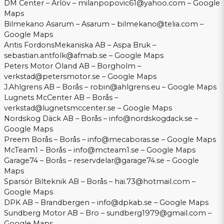
DM Center – Arlöv –
milanpopovic61@yahoo.com
–
Google
Maps
Bilmekano Asarum – Asarum –
bilmekano@telia.com
–
Google Maps
Antis FordonsMekaniska AB – Aspa Bruk –
sebastian.antfolk@afmab.se
–
Google Maps
Peters Motor Öland AB – Borgholm –
verkstad@petersmotor.se
–
Google Maps
J.Ahlgrens AB – Borås –
robin@ahlgrens.eu
–
Google Maps
Lugnets McCenter AB – Borås –
verkstad@lugnetsmccenter.se
–
Google Maps
Nordskog Däck AB – Borås –
info@nordskogdack.se
–
Google Maps
Preem Borås – Borås –
info@mecaboras.se
–
Google Maps
McTeam1 – Borås –
info@mcteam1.se
–
Google Maps
Garage74 – Borås –
reservdelar@garage74.se
–
Google
Maps
Sparsör Bilteknik AB – Borås –
hai.73@hotmail.com
–
Google Maps
DPK AB – Brandbergen –
info@dpkab.se
–
Google Maps
Sundberg Motor AB – Bro –
sundberg1979@gmail.com
–
Google Maps