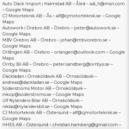
Auto Däck Import i Halmstad AB – Åled –
adi_h@msn.com
–
Google Maps
CJ Motorteknik AB – Ås –
alf@cjmotorteknik.se
–
Google
Maps
Autowork i Örebro AB – Örebro –
peter@autowork.se
–
Google Maps
MBV Örebro AB – Örebro –
johan@mbvorebro.se
–
Google Maps
Orlången AB – Örebro –
orlangen@outlook.com
–
Google
Maps
Orrby Bil AB – Örebro –
peter.sandberg@orrbys.se
–
Google Maps
Däckladan i Örnsköldsvik AB – Örnsköldsvik –
andreas@dackladan.se
–
Google Maps
Söderströms Motor AB – Örnsköldsvik –
inkop@soderstroms.se
–
Google Maps
Ulf Nylanders Bilar AB – Örnsköldsvik –
niklas@nylandersbil.se
–
Google Maps
CJ Motorteknik AB – Östersund –
alf@cjmotorteknik.se
–
Google Maps
HHES AB – Östersund –
christian.hamberg@gmail.com
–