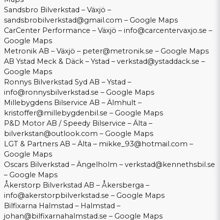
Sandsbro Bilverkstad – Växjö –
sandsbrobilverkstad@gmail.com
–
Google Maps
CarCenter Performance – Växjö –
info@carcentervaxjo.se
–
Google Maps
Metronik AB – Växjö –
peter@metronik.se
–
Google Maps
AB Ystad Meck & Däck – Ystad –
verkstad@ystaddack.se
–
Google Maps
Ronnys Bilverkstad Syd AB – Ystad –
info@ronnysbilverkstad.se
–
Google Maps
Millebygdens Bilservice AB – Älmhult –
kristoffer@millebygdenbil.se
–
Google Maps
P&D Motor AB / Speedy Bilservice – Älta –
bilverkstan@outlook.com
–
Google Maps
LGT & Partners AB – Älta –
mikke_93@hotmail.com
–
Google Maps
Oscars Bilverkstad – Ängelholm –
verkstad@kennethsbil.se
–
Google Maps
Åkerstorp Bilverkstad AB – Åkersberga –
info@akerstorpbilverkstad.se
–
Google Maps
Bilfixarna Halmstad – Halmstad –
johan@bilfixarnahalmstad.se
–
Google Maps