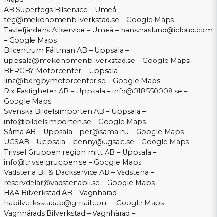
AB Supertegs Bilservice – Umeå –
teg@mekonomenbilverkstad.se
–
Google Maps
Tavlefjärdens Allservice – Umeå –
hans.naslund@icloud.com
–
Google Maps
Bilcentrum Fältman AB – Uppsala –
uppsala@mekonomenbilverkstad.se
–
Google Maps
BERGBY Motorcenter – Uppsala –
lina@bergbymotorcenter.se
–
Google Maps
Rix Fastigheter AB – Uppsala –
info@018550008.se
–
Google Maps
Svenska Bildelsimporten AB – Uppsala –
info@bildelsimporten.se
–
Google Maps
Såma AB – Uppsala –
per@sama.nu
–
Google Maps
UGSAB – Uppsala –
benny@ugsab.se
–
Google Maps
Trivsel Gruppen region mitt AB – Uppsala –
info@trivselgruppen.se
–
Google Maps
Vadstena Bil & Däckservice AB – Vadstena –
reservdelar@vadstenabil.se
–
Google Maps
H&A Bilverkstad AB – Vagnhärad –
habilverksstadab@gmail.com
–
Google Maps
Vagnhärads Bilverkstad – Vagnhärad –