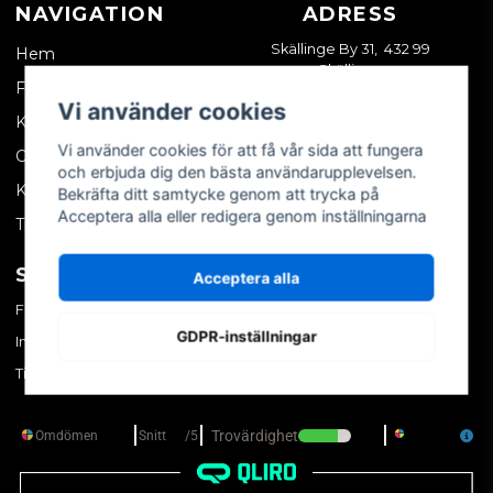
NAVIGATION
ADRESS
Skällinge By 31, 432 99
Hem
Skällinge
Företagskund
Vi använder cookies
Kontakta oss
Vi använder cookies för att få vår sida att fungera
Om oss
och erbjuda dig den bästa användarupplevelsen.
Köpvillkor
Bekräfta ditt samtycke genom att trycka på
Acceptera alla eller redigera genom inställningarna
Tips & trix
SOCIALA MEDIER
MITT KONTO
Acceptera alla
Facebook
Logga in
GDPR-inställningar
Instagram
Skapa konto
TikTok
Glömt ditt lösenord?