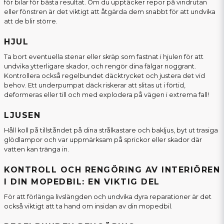
för bilar för bästa resultat. Om du upptäcker repor på vindrutan
eller fönstren är det viktigt att åtgärda dem snabbt för att undvika
att de blir större.
HJUL
Ta bort eventuella stenar eller skräp som fastnat i hjulen för att
undvika ytterligare skador, och rengör dina fälgar noggrant.
Kontrollera också regelbundet däcktrycket och justera det vid
behov. Ett underpumpat däck riskerar att slitas ut i förtid,
deformeras eller till och med explodera på vägen i extrema fall!
LJUSEN
Håll koll på tillståndet på dina strålkastare och bakljus, byt ut trasiga
glödlampor och var uppmärksam på sprickor eller skador där
vatten kan tränga in.
KONTROLL OCH RENGÖRING AV INTERIÖREN
I DIN MOPEDBIL: EN VIKTIG DEL
För att förlänga livslängden och undvika dyra reparationer är det
också viktigt att ta hand om insidan av din mopedbil.