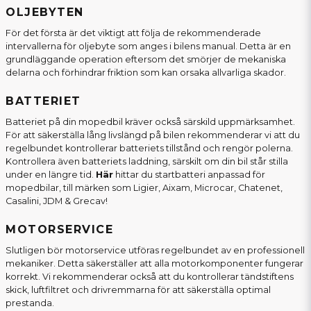
OLJEBYTEN
För det första är det viktigt att följa de rekommenderade
intervallerna för oljebyte som anges i bilens manual. Detta är en
grundläggande operation eftersom det smörjer de mekaniska
delarna och förhindrar friktion som kan orsaka allvarliga skador.
BATTERIET
Batteriet på din mopedbil kräver också särskild uppmärksamhet.
För att säkerställa lång livslängd på bilen rekommenderar vi att du
regelbundet kontrollerar batteriets tillstånd och rengör polerna.
Kontrollera även batteriets laddning, särskilt om din bil står stilla
under en längre tid.
Här
hittar du startbatteri anpassad för
mopedbilar, till märken som Ligier, Aixam, Microcar, Chatenet,
Casalini, JDM & Grecav!
MOTORSERVICE
Slutligen bör motorservice utföras regelbundet av en professionell
mekaniker. Detta säkerställer att alla motorkomponenter fungerar
korrekt. Vi rekommenderar också att du kontrollerar tändstiftens
skick, luftfiltret och drivremmarna för att säkerställa optimal
prestanda.