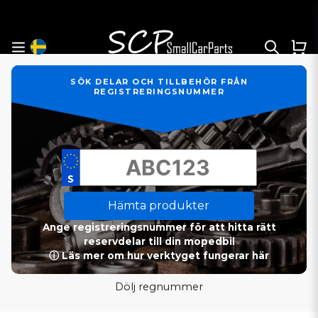
SÖK DELAR OCH TILLBEHÖR FRÅN
REGISTRERINGSNUMMER
Hämta produkter
Ange registreringsnummer för att hitta rätt
reservdelar till din mopedbil
ⓘ Läs mer om hur verktyget fungerar här
Dölj regnummer