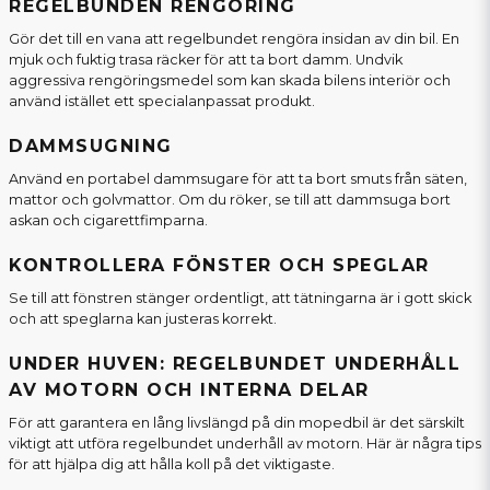
REGELBUNDEN RENGÖRING
Gör det till en vana att regelbundet rengöra insidan av din bil. En
mjuk och fuktig trasa räcker för att ta bort damm. Undvik
aggressiva rengöringsmedel som kan skada bilens interiör och
använd istället ett specialanpassat produkt.
DAMMSUGNING
Använd en portabel dammsugare för att ta bort smuts från säten,
mattor och golvmattor. Om du röker, se till att dammsuga bort
askan och cigarettfimparna.
KONTROLLERA FÖNSTER OCH SPEGLAR
Se till att fönstren stänger ordentligt, att tätningarna är i gott skick
och att speglarna kan justeras korrekt.
UNDER HUVEN: REGELBUNDET UNDERHÅLL
AV MOTORN OCH INTERNA DELAR
För att garantera en lång livslängd på din mopedbil är det särskilt
viktigt att utföra regelbundet underhåll av motorn. Här är några tips
för att hjälpa dig att hålla koll på det viktigaste.