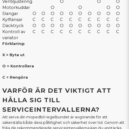
Ventiljustering
O
O
O
Motorkuddar
O
O
O
O
Slangar
O
O
O
O
O
O
O
O
O
O
Kylflänsar
C
C
C
C
C
C
C
C
C
C
Däcktryck
O
O
O
O
O
O
O
O
O
O
Kontroll av
C
C
C
C
C
C
C
C
C
C
variator
Förklaring:
X = Byta ut
O = Kontrollera
C = Rengöra
VARFÖR ÄR DET VIKTIGT ATT
HÅLLA SIG TILL
SERVICEINTERVALLERNA?
Att serva din mopedbil regelbundet är avgörande för att
säkerställa både dess pålitlighet och säkerhet över tid. Genom att
följa de rekommenderade serviceintervallerna kan du upptäcka