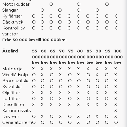
Motorkuddar
O
O
O
Slangar
O
O
O
O
Kylflänsar
C
C
C
C
C
C
C
C
C
C
Däcktryck
O
O
O
O
O
O
O
O
O
O
Kontroll av
C
C
C
C
C
C
C
C
C
C
variator
Från 50 000 km till 100 000km:
Åtgärd
55
60
65
70
75
80
85
90
95
100
000
000
000
000
000
000
000
000
000
000
km
km
km
km
km
km
km
km
km
km
Motorolja
X
X
X
X
X
X
X
X
X
X
Växellådsolja
O
X
O
X
O
X
O
X
O
X
Bromsvätska
O
O
O
O
O
O
O
O
O
X
Kylvätska
O
O
O
O
O
X
O
O
O
X
Oljefilter
X
X
X
X
X
X
X
X
X
X
Luftfilter
O
X
O
X
O
X
O
X
O
X
Dieselfilter
X
X
X
X
X
X
X
X
X
X
Kamremssats
X
Drivrem
O
X
O
X
O
X
O
X
O
X
Generatorrem
O
O
O
O
O
X
O
O
O
O