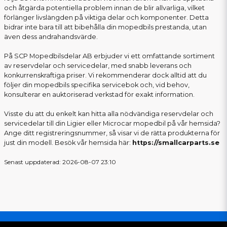
och åtgärda potentiella problem innan de blir allvarliga, vilket
förlänger livslängden på viktiga delar och komponenter. Detta
bidrar inte bara till att bibehålla din mopedbils prestanda, utan
även dess andrahandsvärde.
På SCP Mopedbilsdelar AB erbjuder vi ett omfattande sortiment
av reservdelar och servicedelar, med snabb leverans och
konkurrenskraftiga priser. Vi rekommenderar dock alltid att du
följer din mopedbils specifika servicebok och, vid behov,
konsulterar en auktoriserad verkstad för exakt information.
Visste du att du enkelt kan hitta alla nödvändiga reservdelar och
servicedelar till din Ligier eller Microcar mopedbil på vår hemsida?
Ange ditt registreringsnummer, så visar vi de rätta produkterna för
just din modell. Besök vår hemsida här:
https://smallcarparts.se
Senast uppdaterad: 2026-08-07 23:10