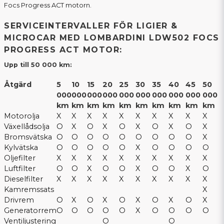
Focs Progress ACT motorn.
SERVICEINTERVALLER FÖR LIGIER &
MICROCAR MED LOMBARDINI LDW502 FOCS
PROGRESS ACT MOTOR:
Upp till 50 000 km:
Åtgärd
5
10
15
20
25
30
35
40
45
50
000
000
000
000
000
000
000
000
000
000
km
km
km
km
km
km
km
km
km
km
Motorolja
X
X
X
X
X
X
X
X
X
X
Växellådsolja
O
X
O
X
O
X
O
X
O
X
Bromsvätska
O
O
O
O
O
O
O
O
O
X
Kylvätska
O
O
O
O
O
X
O
O
O
O
Oljefilter
X
X
X
X
X
X
X
X
X
X
Luftfilter
O
O
X
O
O
X
O
O
X
O
Dieselfilter
X
X
X
X
X
X
X
X
X
X
Kamremssats
X
Drivrem
O
X
O
X
O
X
O
X
O
X
Generatorrem
O
O
O
O
O
X
O
O
O
O
Ventiljustering
O
O