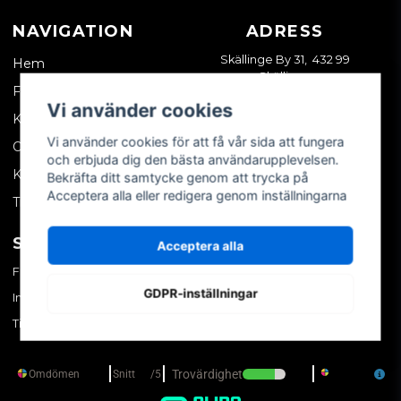
NAVIGATION
ADRESS
Skällinge By 31, 432 99
Hem
Skällinge
Företagskund
Vi använder cookies
Kontakta oss
Vi använder cookies för att få vår sida att fungera
Om oss
och erbjuda dig den bästa användarupplevelsen.
Köpvillkor
Bekräfta ditt samtycke genom att trycka på
Acceptera alla eller redigera genom inställningarna
Tips & trix
SOCIALA MEDIER
MITT KONTO
Acceptera alla
Facebook
Logga in
GDPR-inställningar
Instagram
Skapa konto
TikTok
Glömt ditt lösenord?