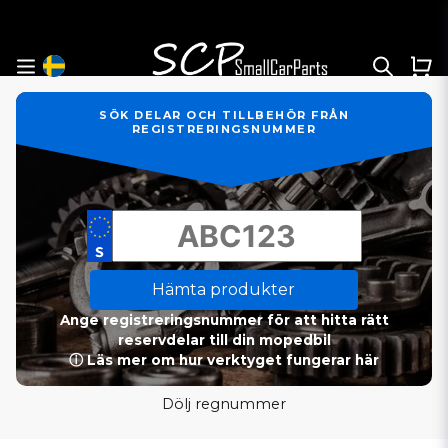
SÖK DELAR OCH TILLBEHÖR FRÅN
REGISTRERINGSNUMMER
Hämta produkter
Ange registreringsnummer för att hitta rätt
reservdelar till din mopedbil
ⓘ Läs mer om hur verktyget fungerar här
Dölj regnummer