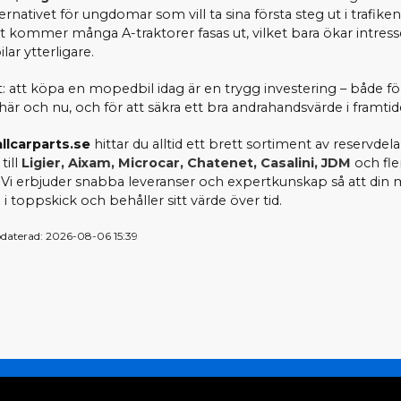
ernativet för ungdomar som vill ta sina första steg ut i trafiken
t kommer många A-traktorer fasas ut, vilket bara ökar intress
ar ytterligare.
t: att köpa en mopedbil idag är en trygg investering – både fö
här och nu, och för att säkra ett bra andrahandsvärde i framtid
llcarparts.se
hittar du alltid ett brett sortiment av reservdel
till
Ligier, Aixam, Microcar, Chatenet, Casalini, JDM
och fle
Vi erbjuder snabba leveranser och expertkunskap så att din
g i toppskick och behåller sitt värde över tid.
daterad: 2026-08-06 15:39