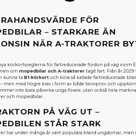
RAHANDSVÄRDE FÖR
EDBILAR – STARKARE ÄN
ONSIN NÄR A-TRAKTORER BY
ya körkortsreglerna för fartreducerade fordon på väg inom 
ionen om
mopedbilar och A-traktorer
tagit fart. Från år 2029
ar kunna ta
B1-körkort
och köra så kallade fartreducerade bilar 
– men med högre krav i form av både teoriprov och uppkörn
mmer inte bara påverka unga förare, utan också hela markna
rer och mopedbilar.
RAKTORN PÅ VÄG UT –
EDBILEN STÅR STARK
rer har under många år varit populära bland ungdomar, men 