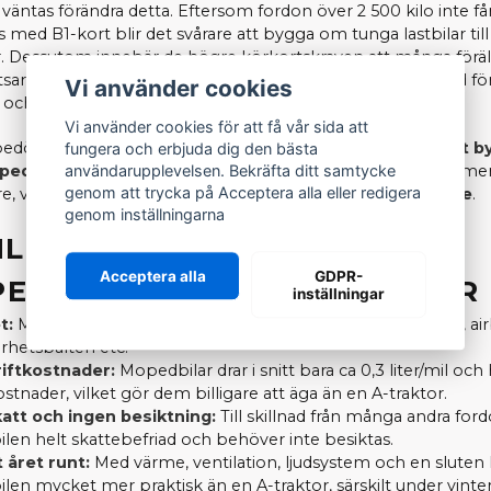
 väntas förändra detta. Eftersom fordon över 2 500 kilo inte få
 med B1-kort blir det svårare att bygga om tunga lastbilar till
r. Dessutom innebär de högre körkortskraven att många föräl
atsar på en trygg och säker
mopedbil
, som är fabriksbyggd för
Vi använder cookies
och erbjuder bättre säkerhetsstandard.
Vi använder cookies för att få vår sida att
r bedömare menar att
A-traktorer successivt kommer att by
fungera och erbjuda dig den bästa
edbilar
. Det innebär att efterfrågan på mopedbilar kommer
användarupplevelsen. Bekräfta ditt samtycke
genom att trycka på Acceptera alla eller redigera
re, vilket ger ett starkare och mer stabilt
andrahandsvärde
.
genom inställningarna
NLEDNINGAR ATT VÄLJA
Acceptera alla
GDPR-
EDBIL FRAMFÖR A-TRAKTOR
inställningar
t:
Mopedbilar är fabriksbyggda småbilar med krockzoner, ai
rhetsbälten etc.
riftkostnader:
Mopedbilar drar i snitt bara ca 0,3 liter/mil och
stnader, vilket gör dem billigare att äga än en A-traktor.
att och ingen besiktning:
Till skillnad från många andra ford
en helt skattebefriad och behöver inte besiktas.
 året runt:
Med värme, ventilation, ljudsystem och en sluten
en mycket mer praktisk än en A-traktor, särskilt under vinte