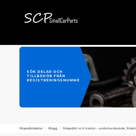
SÖK DELAR OCH
TILLBEHÖR FRÅN
REGISTRERINGSNUMMER
Mopedbilsdelar
Blogg
Mopedbil vs A-traktor – andrahandsvärde, fördela