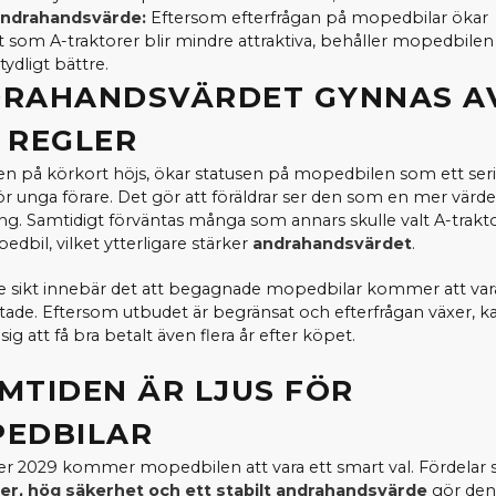
andrahandsvärde:
Eftersom efterfrågan på mopedbilar ökar
t som A-traktorer blir mindre attraktiva, behåller mopedbilen 
ydligt bättre.
RAHANDSVÄRDET GYNNAS A
 REGLER
en på körkort höjs, ökar statusen på mopedbilen som ett ser
ör unga förare. Det gör att föräldrar ser den som en mer värde
ing. Samtidigt förväntas många som annars skulle valt A-traktor
edbil, vilket ytterligare stärker
andrahandsvärdet
.
e sikt innebär det att begagnade mopedbilar kommer att var
ktade. Eftersom utbudet är begränsat och efterfrågan växer, k
sig att få bra betalt även flera år efter köpet.
MTIDEN ÄR LJUS FÖR
EDBILAR
er 2029 kommer mopedbilen att vara ett smart val. Fördela
er, hög säkerhet och ett stabilt andrahandsvärde
gör den 