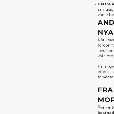
Bättre 
samtidig
värde bet
AND
NYA
När krav
fordon f
invester
välja mop
På längr
eftertra
förvänta 
FRA
MOP
Även eft
kostnad