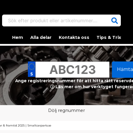
Sök efter produkt eller artikelnummer....
Hem
Alla delar
Kontakta oss
Tips & Trix
Hämta
Ange registreringsnummer för att hitta rätt reservdel
ⓘ Läs mer om hur verktyget fungerar
Dölj regnummer
r & framtid 2025 | Smallcarparts.se