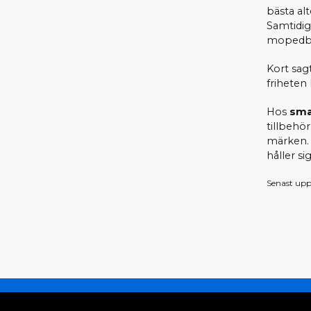
bästa alt
Samtidig
mopedbil
Kort sag
friheten 
Hos
sma
tillbehör 
märken. 
håller si
Senast upp