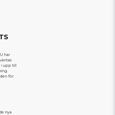
TS
EU har
 väntas
i upp till
ing.
den för
de nya