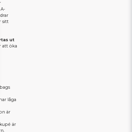
r
 A-
drar
 sitt
tas ut
 att öka
rbags
 har låga
on är
 kupé är
rn.