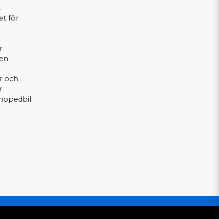
.
et för
r
en.
ar och
r
 mopedbil