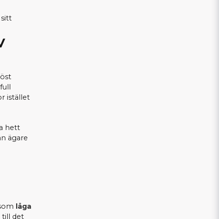
sitt
V
iöst
full
 istället
a hett
an ägare
r som
låga
till det