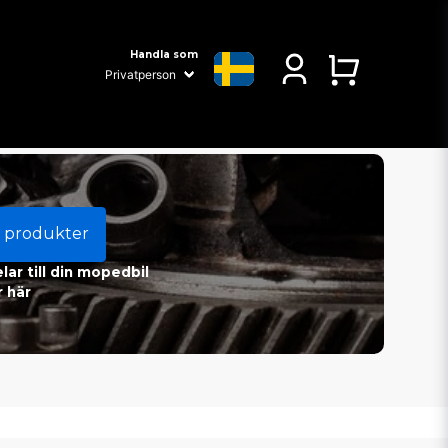
Handla som
 produkter
ar till din mopedbil
 här