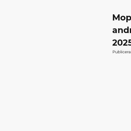
Mope
andr
2025
Publicera