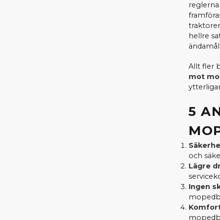
reglerna
framföras
traktore
hellre s
ändamål 
Allt fle
mot mop
ytterliga
5 A
MOP
Säkerhe
och säke
Lägre d
serviceko
Ingen sk
mopedbil
Komfort
mopedbil