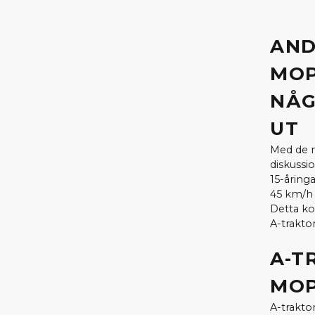
AND
MOP
NÅG
UT
Med de n
diskuss
15-åring
45 km/h 
Detta ko
A-trakto
A-T
MOP
A-trakto