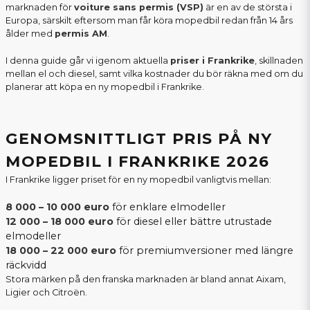
marknaden för
voiture sans permis (VSP)
är en av de största i
Europa, särskilt eftersom man får köra mopedbil redan från 14 års
ålder med
permis AM
.
I denna guide går vi igenom aktuella
priser i Frankrike
, skillnaden
mellan el och diesel, samt vilka kostnader du bör räkna med om du
planerar att köpa en ny mopedbil i Frankrike.
GENOMSNITTLIGT PRIS PÅ NY
MOPEDBIL I FRANKRIKE 2026
I Frankrike ligger priset för en ny mopedbil vanligtvis mellan:
8 000 – 10 000 euro
för enklare elmodeller
12 000 – 18 000 euro
för diesel eller bättre utrustade
elmodeller
18 000 – 22 000 euro
för premiumversioner med längre
räckvidd
Stora märken på den franska marknaden är bland annat Aixam,
Ligier och Citroën.