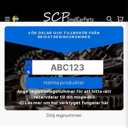
SÖK DELAR OCH TILLBEHÖR FRÅN
REGISTRERINGSNUMMER
Hämta produkter
Ange registreringsnummer för att hitta rätt
reservdelar till din mopedbil
ⓘ Läs mer om hur verktyget fungerar här
Dölj regnummer