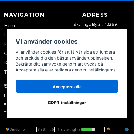
NAVIGATION
ADRESS
Skällinge By 31, 432 99
Hem
Skällinge
Företagskund
Vi använder cookies
Kontakta oss
Vi använder cookies för att få vår sida att fungera
Om oss
och erbjuda dig den bästa användarupplevelsen.
Köpvillkor
Bekräfta ditt samtycke genom att trycka på
Acceptera alla eller redigera genom inställningarna
Tips & trix
SOCIALA MEDIER
MITT KONTO
Acceptera alla
Facebook
Logga in
GDPR-inställningar
Instagram
Skapa konto
TikTok
Glömt ditt lösenord?