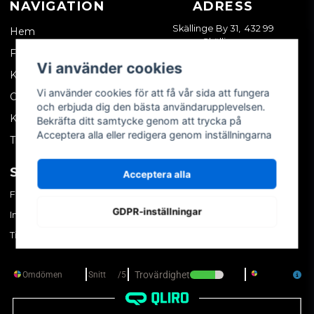
NAVIGATION
ADRESS
Skällinge By 31, 432 99
Hem
Skällinge
Företagskund
Vi använder cookies
Kontakta oss
Vi använder cookies för att få vår sida att fungera
Om oss
och erbjuda dig den bästa användarupplevelsen.
Köpvillkor
Bekräfta ditt samtycke genom att trycka på
Acceptera alla eller redigera genom inställningarna
Tips & trix
SOCIALA MEDIER
MITT KONTO
Acceptera alla
Facebook
Logga in
GDPR-inställningar
Instagram
Skapa konto
TikTok
Glömt ditt lösenord?