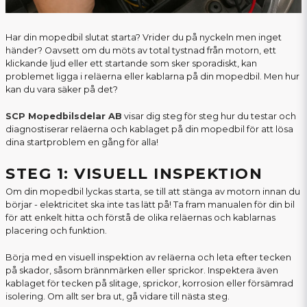
Har din mopedbil slutat starta? Vrider du på nyckeln men inget
händer? Oavsett om du möts av total tystnad från motorn, ett
klickande ljud eller ett startande som sker sporadiskt, kan
problemet ligga i reläerna eller kablarna på din mopedbil. Men hur
kan du vara säker på det?
SCP Mopedbilsdelar AB
visar dig steg för steg hur du testar och
diagnostiserar reläerna och kablaget på din mopedbil för att lösa
dina startproblem en gång för alla!
STEG 1: VISUELL INSPEKTION
Om din mopedbil lyckas starta, se till att stänga av motorn innan du
börjar - elektricitet ska inte tas lätt på! Ta fram manualen för din bil
för att enkelt hitta och förstå de olika reläernas och kablarnas
placering och funktion.
Börja med en visuell inspektion av reläerna och leta efter tecken
på skador, såsom brännmärken eller sprickor. Inspektera även
kablaget för tecken på slitage, sprickor, korrosion eller försämrad
isolering. Om allt ser bra ut, gå vidare till nästa steg.