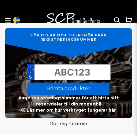
SÖK DELAR OCH TILLBEHÖR FRÅN
REGISTRERINGSNUMMER
Hämta produkter
Ange registreringsnummer för att hitta rätt
reservdelar till din mopedbil
ⓘ Läs mer om hur verktyget fungerar här
Dölj regnummer