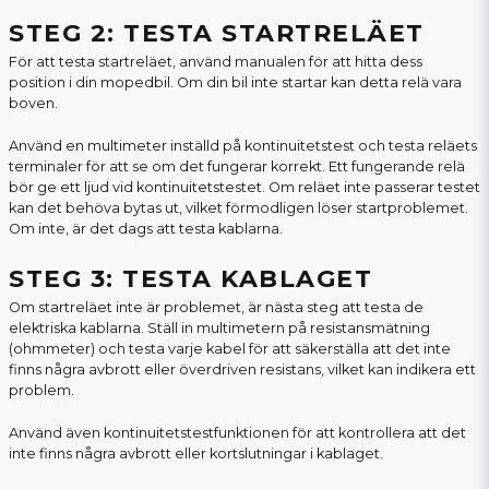
STEG 2: TESTA STARTRELÄET
För att testa startreläet, använd manualen för att hitta dess
position i din mopedbil. Om din bil inte startar kan detta relä vara
boven.
Använd en multimeter inställd på kontinuitetstest och testa reläets
terminaler för att se om det fungerar korrekt. Ett fungerande relä
bör ge ett ljud vid kontinuitetstestet. Om reläet inte passerar testet
kan det behöva bytas ut, vilket förmodligen löser startproblemet.
Om inte, är det dags att testa kablarna.
STEG 3: TESTA KABLAGET
Om startreläet inte är problemet, är nästa steg att testa de
elektriska kablarna. Ställ in multimetern på resistansmätning
(ohmmeter) och testa varje kabel för att säkerställa att det inte
finns några avbrott eller överdriven resistans, vilket kan indikera ett
problem.
Använd även kontinuitetstestfunktionen för att kontrollera att det
inte finns några avbrott eller kortslutningar i kablaget.