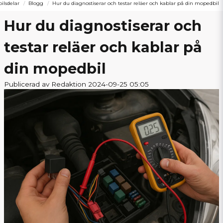
ilsdelar
Blogg
Hur du diagnostiserar och testar reläer och kablar på din mopedbil
Hur du diagnostiserar och
testar reläer och kablar på
din mopedbil
Publicerad av Redaktion 2024-09-25 05:05