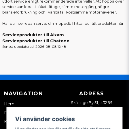
utfört service enligt rekommenderade intervaller. Att hoppa över
service kan leda till ökat slitage, sämre motorgång, högre
bränsleförbrukning och i värsta fall kostsamma motorhaverier.
Har du inte redan servat din mopedbil hittar du rätt produkter här:
Serviceprodukter till Aixam
Serviceprodukter till Chatene
t
Senast uppdaterad: 2026-08-08 12:48
NAVIGATION
ADRESS
Skällinge By 31, 432 99
Hem
Skällinge
Företagskund
Vi använder cookies
Kontakta oss
Vi använder cookies för att få vår sida att fungera