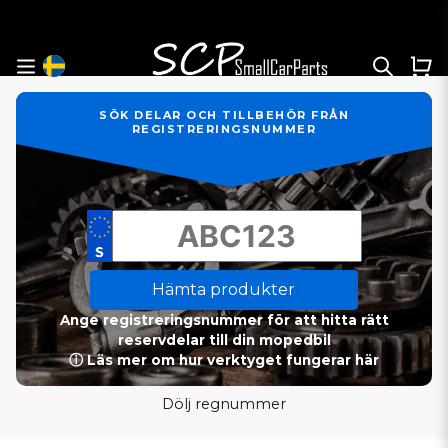
SÖK DELAR OCH TILLBEHÖR FRÅN
REGISTRERINGSNUMMER
Hämta produkter
Ange registreringsnummer för att hitta rätt
reservdelar till din mopedbil
ⓘ Läs mer om hur verktyget fungerar här
Dölj regnummer