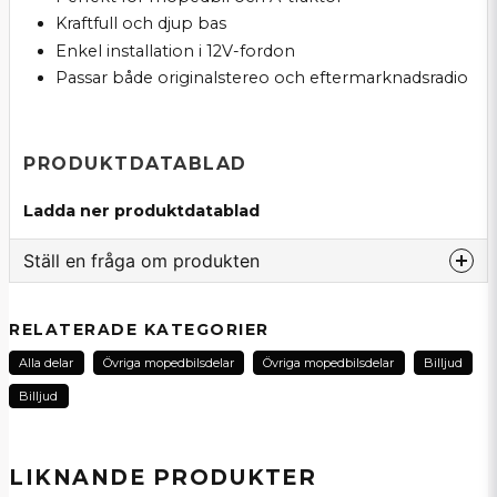
Kraftfull och djup bas
Enkel installation i 12V-fordon
Passar både originalstereo och eftermarknadsradio
PRODUKTDATABLAD
Ladda ner produktdatablad
Ställ en fråga om produkten
question
Fråga oss om denna produkt...
RELATERADE KATEGORIER
Alla delar
Övriga mopedbilsdelar
Övriga mopedbilsdelar
Billjud
Billjud
name
Namn
LIKNANDE PRODUKTER