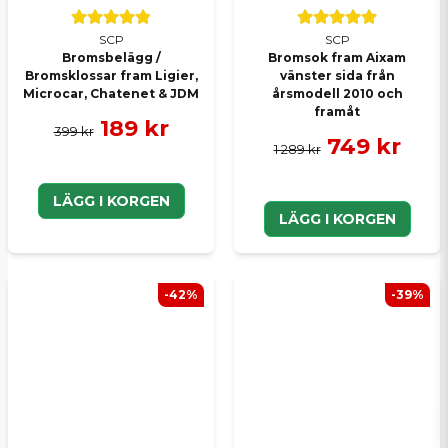
SCP
SCP
Bromsbelägg /
Bromsok fram Aixam
Bromsklossar fram Ligier,
vänster sida från
Microcar, Chatenet & JDM
årsmodell 2010 och
framåt
189 kr
399 kr
749 kr
1 289 kr
LÄGG I KORGEN
LÄGG I KORGEN
-42%
-39%