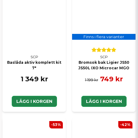
Finns i flera varianter
SCP
SCP
Baslåda aktiv komplett kit
Bromsok bak Ligier JS50
7"
JS50L IXO Microcar MGO
1 349 kr
749 kr
1 199 kr
LÄGG I KORGEN
LÄGG I KORGEN
-53%
-42%