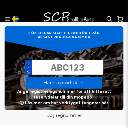
SÖK DELAR OCH TILLBEHÖR FRÅN
REGISTRERINGSNUMMER
Hämta produkter
Ange registreringsnummer för att hitta rätt
reservdelar till din mopedbil
ⓘ Läs mer om hur verktyget fungerar här
Dölj regnummer