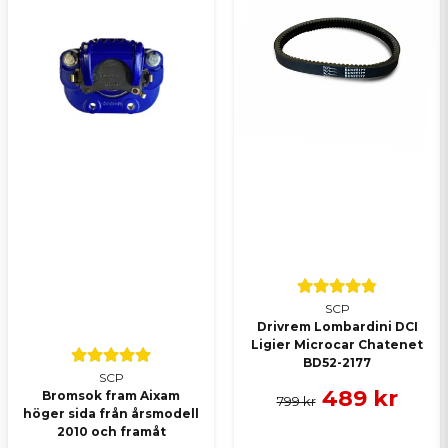
SCP
Drivrem Lombardini DCI
Ligier Microcar Chatenet
BD52-2177
SCP
489 kr
Bromsok fram Aixam
799 kr
höger sida från årsmodell
2010 och framåt