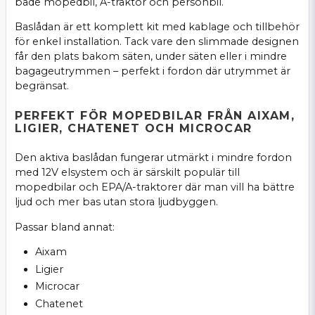
både mopedbil, A-traktor och personbil.
Baslådan är ett komplett kit med kablage och tillbehör
för enkel installation. Tack vare den slimmade designen
får den plats bakom säten, under säten eller i mindre
bagageutrymmen – perfekt i fordon där utrymmet är
begränsat.
PERFEKT FÖR MOPEDBILAR FRÅN AIXAM,
LIGIER, CHATENET OCH MICROCAR
Den aktiva baslådan fungerar utmärkt i mindre fordon
med 12V elsystem och är särskilt populär till
mopedbilar och EPA/A-traktorer där man vill ha bättre
ljud och mer bas utan stora ljudbyggen.
Passar bland annat:
Aixam
Ligier
Microcar
Chatenet