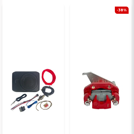
email
E-postadress
-38%
Ja, ni kan publicera min fråga
Skicka en fråga