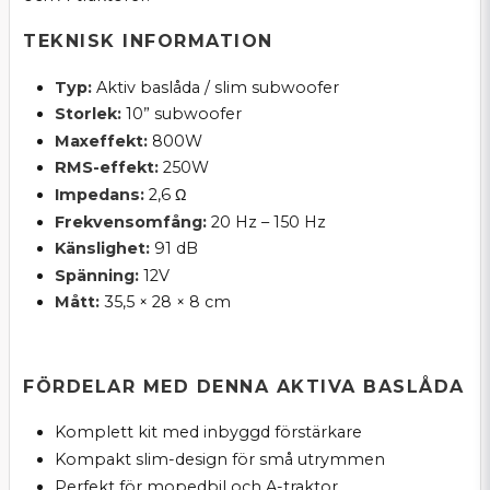
TEKNISK INFORMATION
Typ:
Aktiv baslåda / slim subwoofer
Storlek:
10” subwoofer
Maxeffekt:
800W
RMS-effekt:
250W
Impedans:
2,6 Ω
Frekvensomfång:
20 Hz – 150 Hz
Känslighet:
91 dB
Spänning:
12V
Mått:
35,5 × 28 × 8 cm
FÖRDELAR MED DENNA AKTIVA BASLÅDA
Komplett kit med inbyggd förstärkare
Kompakt slim-design för små utrymmen
Perfekt för mopedbil och A-traktor