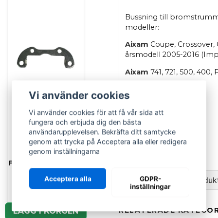
Bussning till bromstrumma
modeller:
Aixam
Coupe, Crossover, C
årsmodell 2005-2016 (Impu
Aixam
741, 721, 500, 400,
Höjd: 28 mm
Vi använder cookies
Ytterdiameter: 32 mm
Vi använder cookies för att få vår sida att
fungera och erbjuda dig den bästa
Innerdiameter: 25 mm
användarupplevelsen. Bekräfta ditt samtycke
OEM
: 5A5
genom att trycka på Acceptera alla eller redigera
genom inställningarna
AIXAM
Originaldel
Fäste bromsok fram
Aixam 1997-2008
Acceptera alla
GDPR-
Ställ en fråga om produk
inställningar
659 kr
question
Fråga oss om denna pr
RELATERADE KATEGOR
LÄGG I KORGEN