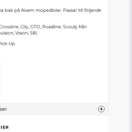
 bak på Aixam mopedbilar. Passar till följande
rossline, City, GTO, Roadline, Scouty från
lsion, Vision, S8)
 Pick-Up
ten
odukt...
IER