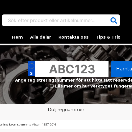
Sök efter produkt eller artikelnummer....
Hem
Alla delar
Kontakta oss
Tips & Trix
Hämta
Ange registreringsnummer för att hitta rätt reservdel
ⓘ Läs mer om hur verktyget fungerar
Dölj regnummer
sning bromstrumma Aixam 1997-2016