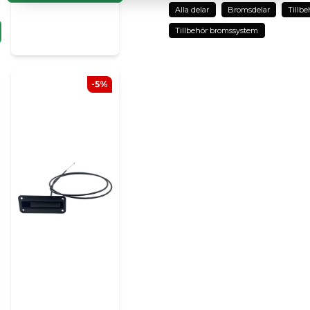
Alla delar
Bromsdelar
Tillbe
Tillbehör bromssystem
name
Namn
-5%
Ja, ni kan publicera m