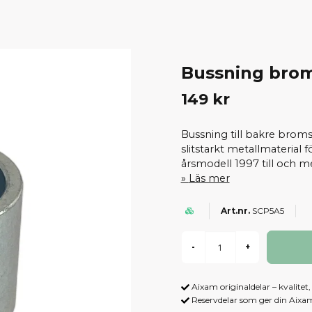
Bussning bro
149 kr
Bussning till bakre brom
slitstarkt metallmaterial 
årsmodell 1997 till och me
Läs mer
SCP5A5
-
+
Aixam originaldelar – kvalitet
Reservdelar som ger din Aix