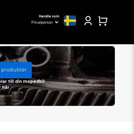
Handla som
 produkter
ar till din mopedbil
 här