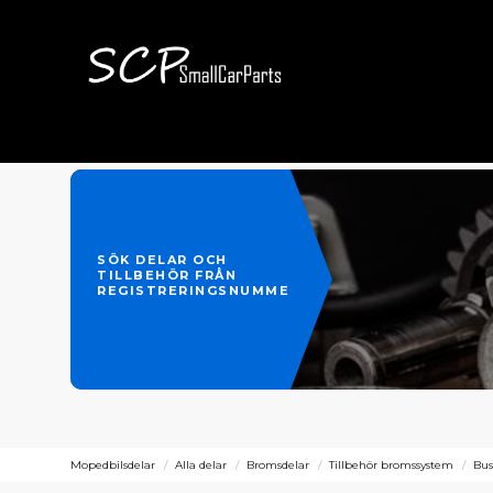
SÖK DELAR OCH
TILLBEHÖR FRÅN
REGISTRERINGSNUMMER
Mopedbilsdelar
Alla delar
Bromsdelar
Tillbehör bromssystem
Bus