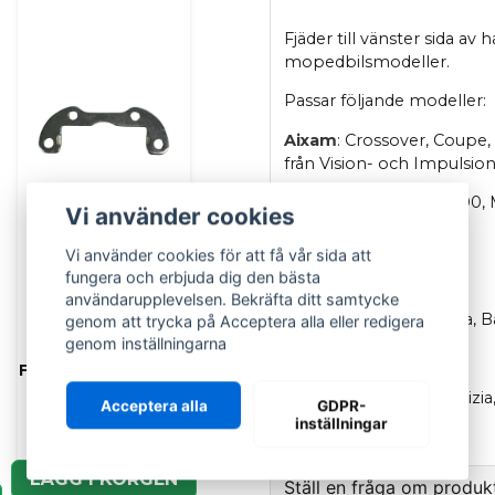
Fjäder till vänster sida av
mopedbilsmodeller.
Passar följande modeller:
Aixam
: Crossover, Coupe, 
från Vision- och Impulsio
Aixam
: 721, 741, 400, 50
Vi använder cookies
Microcar
: Virgo
Vi använder cookies för att få vår sida att
fungera och erbjuda dig den bästa
Ligier
: Ambra
användarupplevelsen. Bekräfta ditt samtycke
Chatenet
: Stella, Media,
genom att trycka på Acceptera alla eller redigera
genom inställningarna
AIXAM
Grecav
: Eke
Fäste bromsok fram
Aixam 1997-2008
JDM
: Titane (1, 2, 3), Albi
Acceptera alla
GDPR-
inställningar
659 kr
OEM
: 6K083
LÄGG I KORGEN
Ställ en fråga om produk