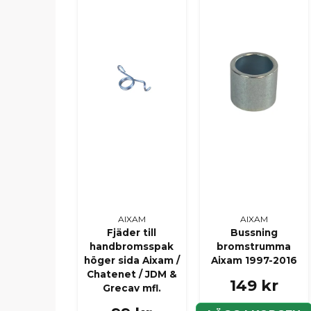
AIXAM
AIXAM
Fjäder till
Bussning
handbromsspak
bromstrumma
höger sida Aixam /
Aixam 1997-2016
Chatenet / JDM &
149 kr
Grecav mfl.