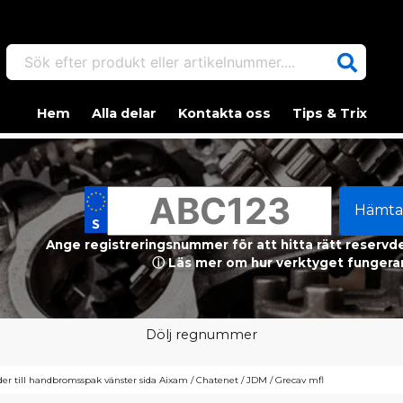
Sök efter produkt eller artikelnummer....
Hem
Alla delar
Kontakta oss
Tips & Trix
Hämta
Ange registreringsnummer för att hitta rätt reservdel
ⓘ Läs mer om hur verktyget fungerar
Dölj regnummer
der till handbromsspak vänster sida Aixam / Chatenet / JDM / Grecav mfl