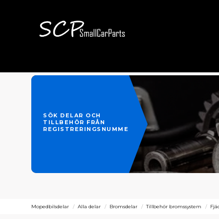
SÖK DELAR OCH
TILLBEHÖR FRÅN
REGISTRERINGSNUMMER
Mopedbilsdelar
Alla delar
Bromsdelar
Tillbehör bromssystem
Fjä