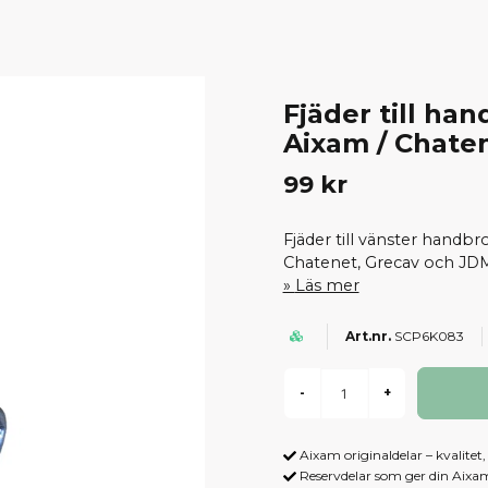
Fjäder till ha
Aixam / Chaten
99 kr
Fjäder till vänster handb
Chatenet, Grecav och JD
Läs mer
SCP6K083
-
+
Aixam originaldelar – kvalitet
Reservdelar som ger din Aix