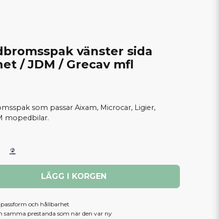
ndbromsspak vänster sida
et / JDM / Grecav mfl
romsspak som passar Aixam, Microcar, Ligier,
M mopedbilar.
LÄGG I KORGEN
, passform och hållbarhet
am samma prestanda som när den var ny