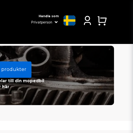
Handla som
 produkter
ar till din mopedbil
 här