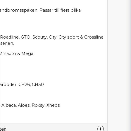
 handbromsspaken. Passar till flera olika
Roadline, GTO, Scouty, City, City sport & Crossline
nserien.
0, Minauto & Mega
 Barooder, CH26, CH30
zia, Albaca, Aloes, Roxsy, Xheos
ten