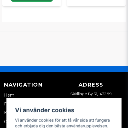
NAVIGATION
ADRESS
Skällinge By 31, 432 99
Hem
Skällinge
Företagskund
Vi använder cookies
Kontakta oss
Vi använder cookies för att få vår sida att fungera
Om oss
och erbjuda dig den bästa användarupplevelsen.