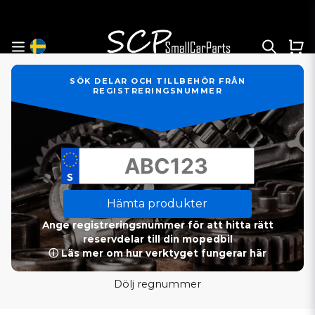
SÖK DELAR OCH TILLBEHÖR FRÅN
REGISTRERINGSNUMMER
Hämta produkter
Ange registreringsnummer för att hitta rätt
reservdelar till din mopedbil
ⓘ Läs mer om hur verktyget fungerar här
Dölj regnummer