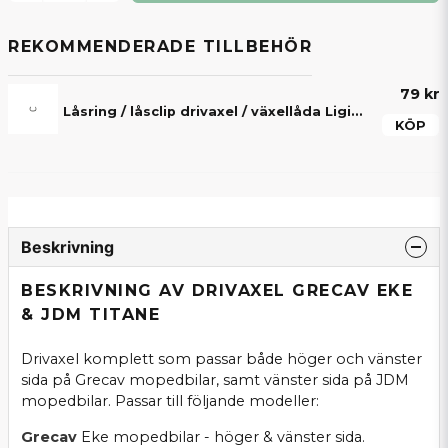
REKOMMENDERADE TILLBEHÖR
79 kr
Låsring / låsclip drivaxel / växellåda Ligier, Microcar, Aixam, Chatenet, Grecav & JDM
KÖP
Beskrivning
BESKRIVNING AV DRIVAXEL GRECAV EKE
& JDM TITANE
Drivaxel komplett som passar både höger och vänster
sida på Grecav mopedbilar, samt vänster sida på JDM
mopedbilar. Passar till följande modeller:
Grecav
Eke mopedbilar - höger & vänster sida.