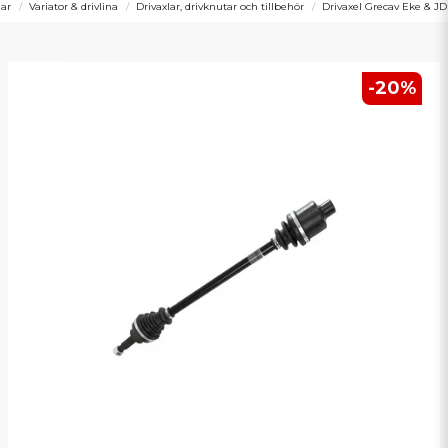
lar
Variator & drivlina
Drivaxlar, drivknutar och tillbehör
Drivaxel Grecav Eke & J
-
20
%