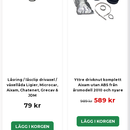
Låsring / låsclip drivaxel /
Yttre drivknut komplett
växellåda Ligier, Microcar,
Aixam utan ABS från
Aixam, Chatenet, Grecav &
årsmodell 2010 och nyare
JDM
589 kr
989 kr
79 kr
LÄGG I KORGEN
LÄGG I KORGEN