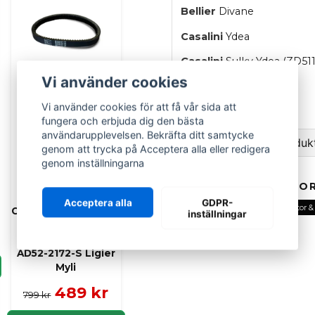
Bellier
Divane
Casalini
Ydea
Casalini
Sulky Ydea (ZD51
Vi använder cookies
Yttre längd: 859 mm
Vi använder cookies för att få vår sida att
fungera och erbjuda dig den bästa
användarupplevelsen. Bekräfta ditt samtycke
Ställ en fråga om produk
genom att trycka på Acceptera alla eller redigera
genom inställningarna
SCP
question
Fråga oss om denna pr
Drivrem /
RELATERADE KATEGOR
variatorrem Aixam
Acceptera alla
GDPR-
Alla delar
Casalini
Variator &
City Coupe Crossline
inställningar
Crossover Minauto
Drivrem
Variator & drivlina
från 2011-2026
name
Namn
AD52-2172-S Ligier
Myli
489 kr
799 kr