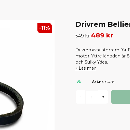
Drivrem Bellie
-
11
%
489 kr
549 kr
Drivrem/variatorrem för 
motor. Yttre längden är 
och Sulky Ydea.
Läs mer
C028
-
+