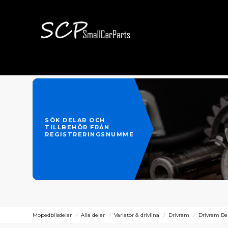
SÖK DELAR OCH
TILLBEHÖR FRÅN
REGISTRERINGSNUMMER
Mopedbilsdelar
Alla delar
Variator & drivlina
Drivrem
Drivrem Be