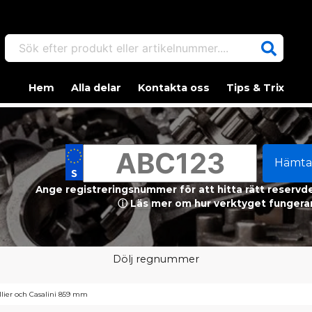
Sök efter produkt eller artikelnummer....
Hem
Alla delar
Kontakta oss
Tips & Trix
Hämta
Ange registreringsnummer för att hitta rätt reservdel
ⓘ Läs mer om hur verktyget fungerar
Dölj regnummer
llier och Casalini 859 mm