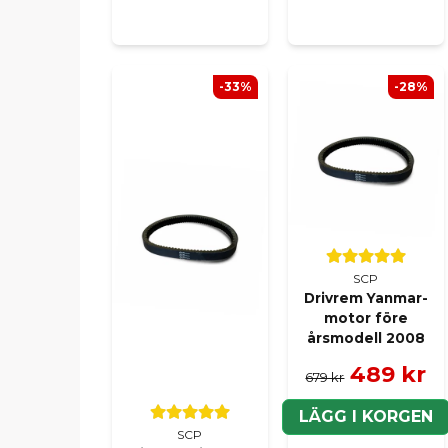
-33%
-28%
SCP
Drivrem Yanmar-
motor före
årsmodell 2008
489 kr
679 kr
LÄGG I KORGEN
SCP