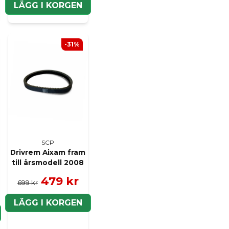
Ja, ni kan publicera m
LÄGG I KORGEN
-31%
SCP
Drivrem Aixam fram
till årsmodell 2008
479 kr
699 kr
LÄGG I KORGEN