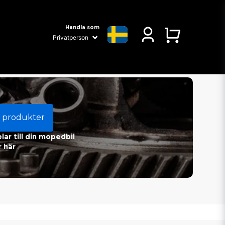
Handla som
 produkter
ar till din mopedbil
 här