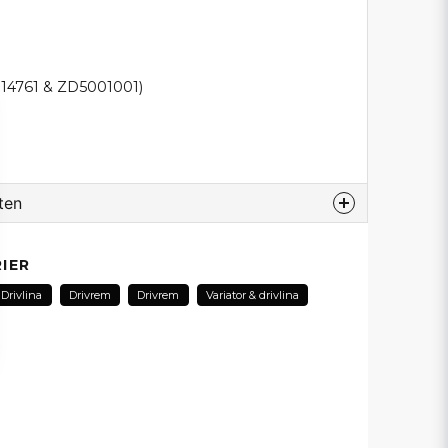
114761 & ZD5001001)
ten
odukt...
IER
 Drivlina
Drivrem
Drivrem
Variator & drivlina
email
E-postadress