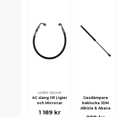
LIGIER GROUP
AC slang till Ligier
Gasdämpare
och Microcar
baklucka JDM
Albizia & Abaca
1 189 kr