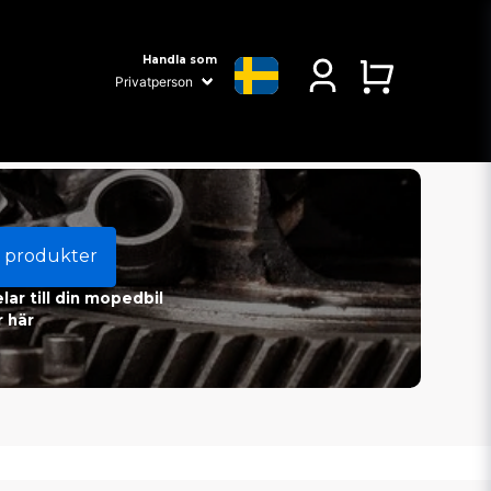
Handla som
 produkter
ar till din mopedbil
 här