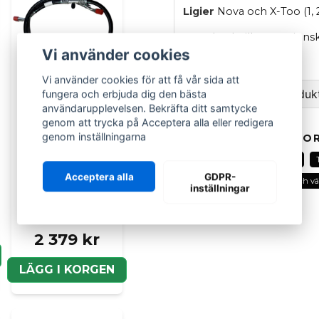
Ligier
Nova och X-Too (1, 
OBS
: Lock till expansions
Vi använder cookies
OEM
: 0118402
Vi använder cookies för att få vår sida att
Ställ en fråga om produk
fungera och erbjuda dig den bästa
användarupplevelsen. Bekräfta ditt samtycke
genom att trycka på Acceptera alla eller redigera
question
Fråga oss om denna pr
genom inställningarna
RELATERADE KATEGOR
Alla delar
Ligier
Kylare
LIGIER GROUP
Acceptera alla
GDPR-
Kyl och värmesystem
Kyl och v
AC slang till Ligier
inställningar
och Microcar -
name
Namn
1404503
2 379 kr
LÄGG I KORGEN
Ja, ni kan publicera m