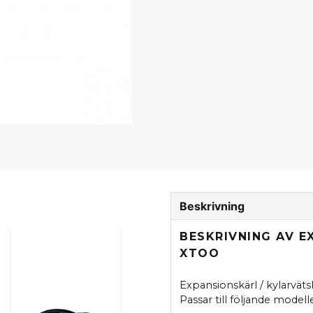
Beskrivning
BESKRIVNING AV E
XTOO
Expansionskärl / kylarväts
Passar till följande modelle