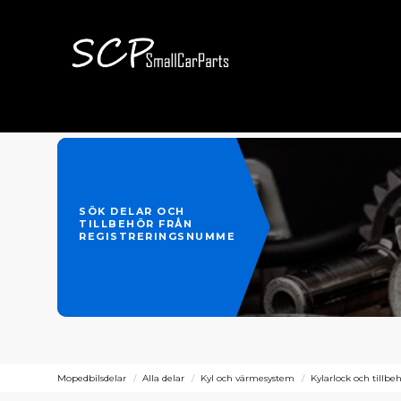
SÖK DELAR OCH
TILLBEHÖR FRÅN
REGISTRERINGSNUMMER
Mopedbilsdelar
Alla delar
Kyl och värmesystem
Kylarlock och tillbe