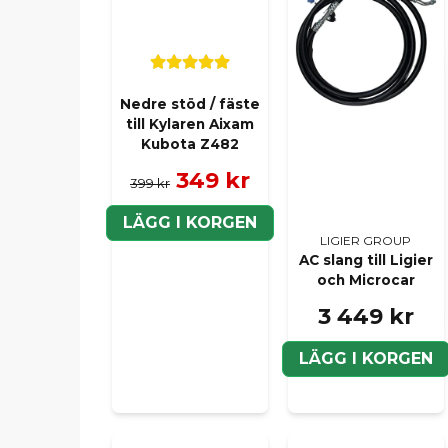
Nedre stöd / fäste
till Kylaren Aixam
Kubota Z482
349 kr
399 kr
LÄGG I KORGEN
LIGIER GROUP
AC slang till Ligier
och Microcar
3 449 kr
LÄGG I KORGEN