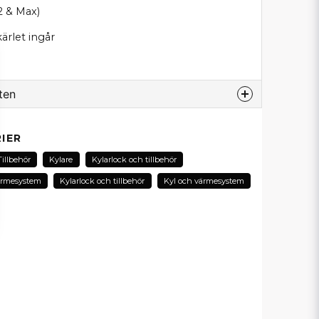
2 & Max)
kärlet ingår
ten
odukt...
IER
Tillbehör
Kylare
Kylarlock och tillbehör
ärmesystem
Kylarlock och tillbehör
Kyl och värmesystem
email
E-postadress
in fråga