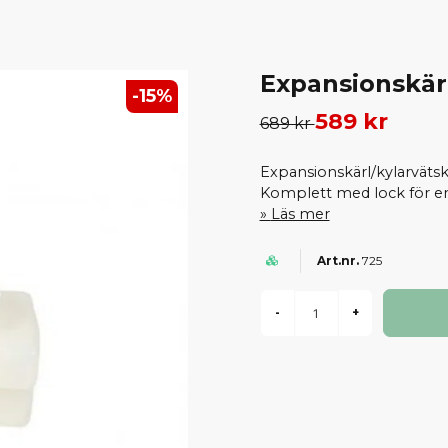
Expansionskärl
-
15
%
589 kr
689 kr
Expansionskärl/kylarvätsk
Komplett med lock för enk
Läs mer
725
-
+