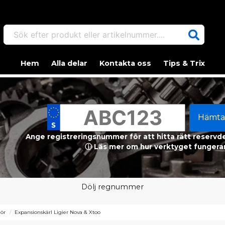
Sök efter produkt eller artikelnummer....
Hem
Alla delar
Kontakta oss
Tips & Trix
Hämta
Ange registreringsnummer för att hitta rätt reservdel
ⓘ Läs mer om hur verktyget fungerar
Dölj regnummer
hör
Expansionskärl Ligier Nova & Xtoo