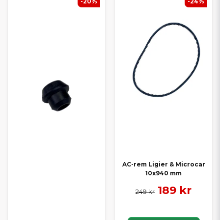
-20%
-24%
AC-rem Ligier & Microcar
10x940 mm
189 kr
249 kr