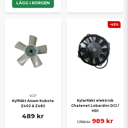
LÄGG I KORGEN
-45%
SCP
Kylarfläkt elektrisk
Kylfläkt Aixam Kubota
Chatenet Lobardini DCI /
Z402 & Z482
HDI
489 kr
989 kr
1 799 kr