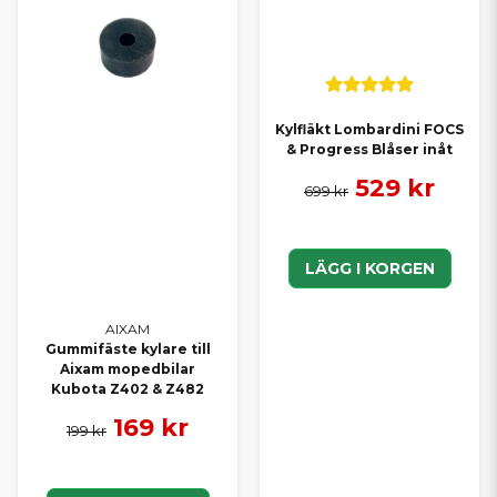
Kylfläkt Lombardini FOCS
& Progress Blåser inåt
529 kr
699 kr
LÄGG I KORGEN
AIXAM
Gummifäste kylare till
Aixam mopedbilar
Kubota Z402 & Z482
169 kr
199 kr