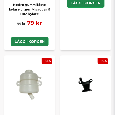
LÄGG I KORGEN
Nedre gummifäste
kylare Ligier Microcar &
Due kylare
79 kr
99 kr
LÄGG I KORGEN
-61%
-13%