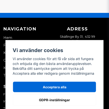
NAVIGATION
ADRESS
Skällinge By 31, 432 99
Hem
Skällinge
Företagskund
Vi använder cookies
Kontakta oss
Vi använder cookies för att få vår sida att fungera
Om oss
och erbjuda dig den bästa användarupplevelsen.
Köpvillkor
Bekräfta ditt samtycke genom att trycka på
Acceptera alla eller redigera genom inställningarna
Tips & trix
SOCIALA MEDIER
MITT KONTO
Acceptera alla
Facebook
Logga in
GDPR-inställningar
Instagram
Skapa konto
TikTok