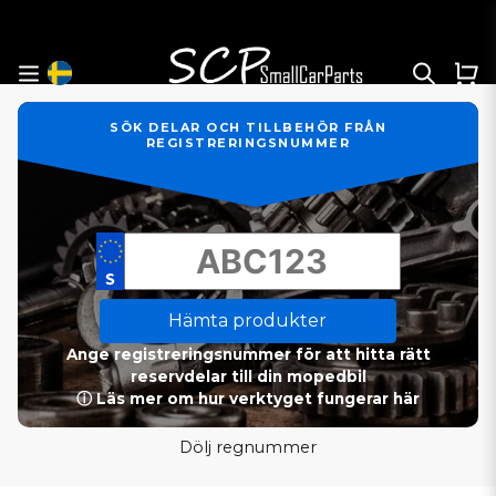
SÖK DELAR OCH TILLBEHÖR FRÅN
REGISTRERINGSNUMMER
Hämta produkter
Ange registreringsnummer för att hitta rätt
reservdelar till din mopedbil
ⓘ Läs mer om hur verktyget fungerar här
Dölj regnummer