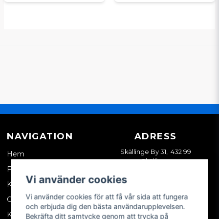
NAVIGATION
ADRESS
Skällinge By 31, 432 99
Hem
Skällinge
Företagskund
Vi använder cookies
Kontakta oss
Vi använder cookies för att få vår sida att fungera
Om oss
och erbjuda dig den bästa användarupplevelsen.
Köpvillkor
Bekräfta ditt samtycke genom att trycka på