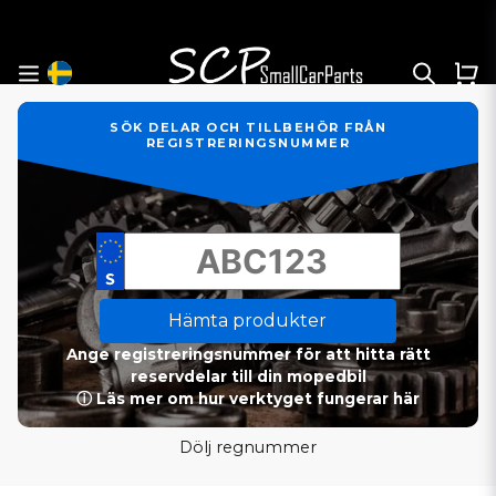
SÖK DELAR OCH TILLBEHÖR FRÅN
REGISTRERINGSNUMMER
Hämta produkter
Ange registreringsnummer för att hitta rätt
reservdelar till din mopedbil
ⓘ Läs mer om hur verktyget fungerar här
Dölj regnummer