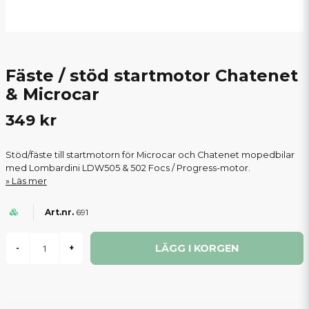
Fäste / stöd startmotor Chatenet
& Microcar
349 kr
Stöd/fäste till startmotorn för Microcar och Chatenet mopedbilar
med Lombardini LDW505 & 502 Focs / Progress-motor.
Läs mer
691
LÄGG I KORGEN
-
+