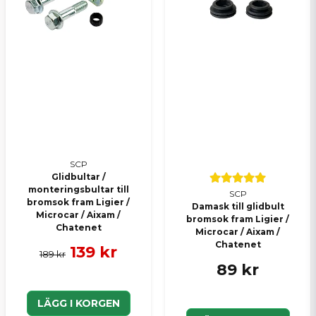
Skicka en fråga
SCP
Glidbultar /
monteringsbultar till
SCP
bromsok fram Ligier /
Damask till glidbult
Microcar / Aixam /
bromsok fram Ligier /
Chatenet
Microcar / Aixam /
Chatenet
139 kr
189 kr
89 kr
LÄGG I KORGEN