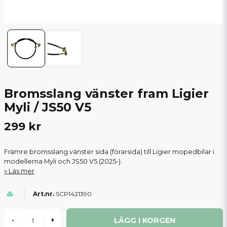
Bromsslang vänster fram Ligier
Myli / JS50 V5
299 kr
Främre bromsslang vänster sida (förarsida) till Ligier mopedbilar i
modellerna Myli och JS50 V5 (2025-).
Läs mer
SCP1421390
LÄGG I KORGEN
-
+