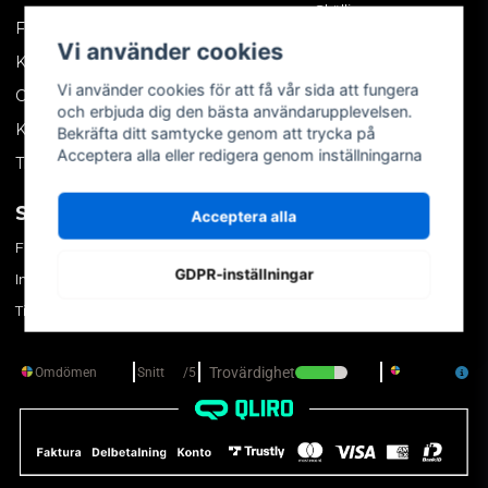
Skällinge
Företagskund
Vi använder cookies
Kontakta oss
Vi använder cookies för att få vår sida att fungera
Om oss
och erbjuda dig den bästa användarupplevelsen.
Köpvillkor
Bekräfta ditt samtycke genom att trycka på
Acceptera alla eller redigera genom inställningarna
Tips & trix
SOCIALA MEDIER
MITT KONTO
Acceptera alla
Facebook
Logga in
GDPR-inställningar
Instagram
Skapa konto
TikTok
Glömt ditt lösenord?