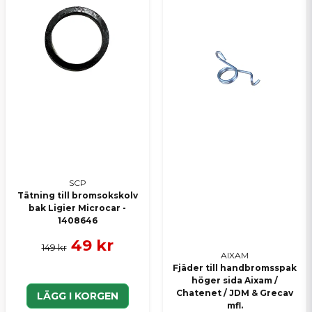
SCP
Tätning till bromsokskolv
bak Ligier Microcar -
1408646
49 kr
149 kr
AIXAM
Fjäder till handbromsspak
höger sida Aixam /
Chatenet / JDM & Grecav
LÄGG I KORGEN
mfl.