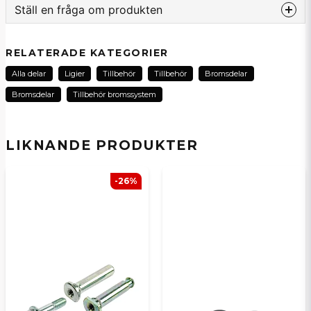
Ställ en fråga om produkten
question
Fråga oss om denna produkt...
RELATERADE KATEGORIER
Alla delar
Ligier
Tillbehör
Tillbehör
Bromsdelar
Bromsdelar
Tillbehör bromssystem
name
Namn
LIKNANDE PRODUKTER
email
E-postadress
-26%
Ja, ni kan publicera min fråga