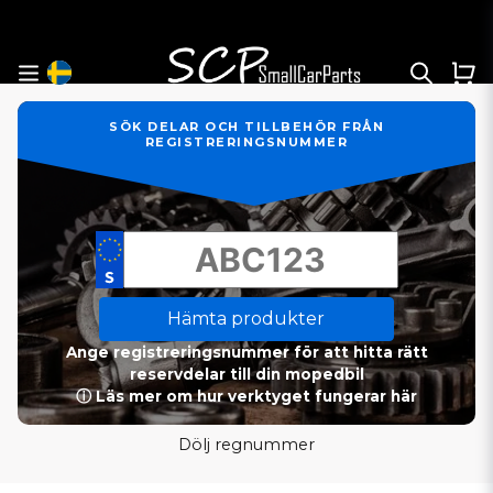
SÖK DELAR OCH TILLBEHÖR FRÅN
REGISTRERINGSNUMMER
Hämta produkter
Ange registreringsnummer för att hitta rätt
reservdelar till din mopedbil
ⓘ Läs mer om hur verktyget fungerar här
Dölj regnummer