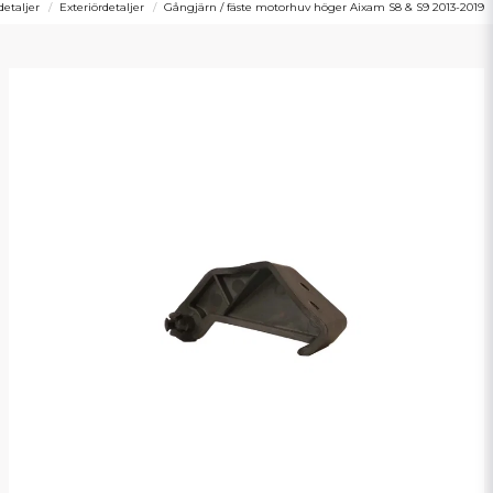
detaljer
Exteriördetaljer
Gångjärn / fäste motorhuv höger Aixam S8 & S9 2013-2019