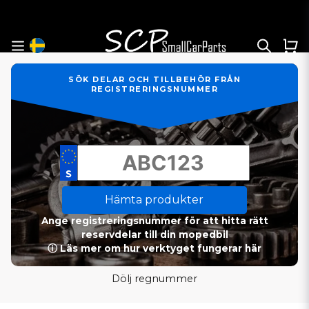
SÖK DELAR OCH TILLBEHÖR FRÅN
REGISTRERINGSNUMMER
Hämta produkter
Ange registreringsnummer för att hitta rätt
reservdelar till din mopedbil
ⓘ Läs mer om hur verktyget fungerar här
Dölj regnummer