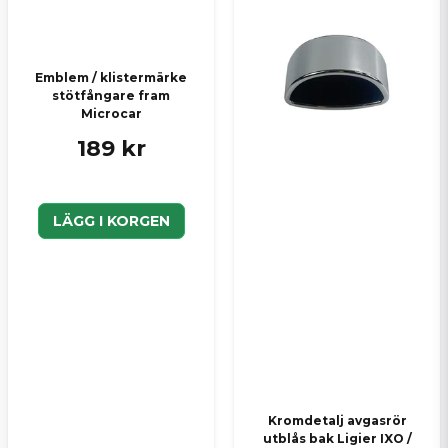
Skicka en fråga
Emblem / klistermärke
stötfångare fram
Microcar
189 kr
LÄGG I KORGEN
Kromdetalj avgasrör
utblås bak Ligier IXO /