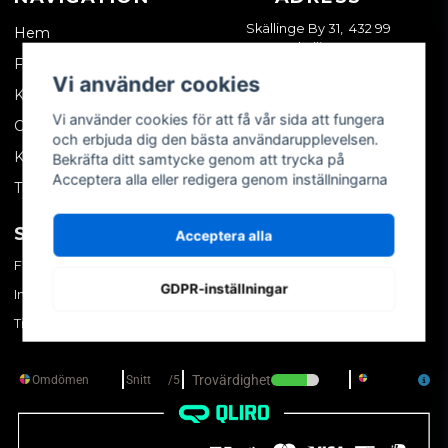
Skällinge By 31, 432 99
Hem
Skällinge
Företagskund
Vi använder cookies
Kontakta oss
Vi använder cookies för att få vår sida att fungera
Om oss
och erbjuda dig den bästa användarupplevelsen.
Köpvillkor
Bekräfta ditt samtycke genom att trycka på
Acceptera alla eller redigera genom inställningarna
Tips & trix
SOCIALA MEDIER
MITT KONTO
Acceptera alla
Facebook
Logga in
GDPR-inställningar
Instagram
Skapa konto
TikTok
Glömt ditt lösenord?