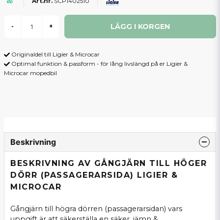
SCP1402510
LÄGG I KORGEN
-
+
Originaldel till Ligier & Microcar
Optimal funktion & passform - för lång livslängd på er Ligier &
Microcar mopedbil
Beskrivning
BESKRIVNING AV GÅNGJÄRN TILL HÖGER
DÖRR (PASSAGERARSIDA) LIGIER &
MICROCAR
Gångjärn till högra dörren (passagerarsidan) vars
uppgift är att säkerställa en säker, jämn &