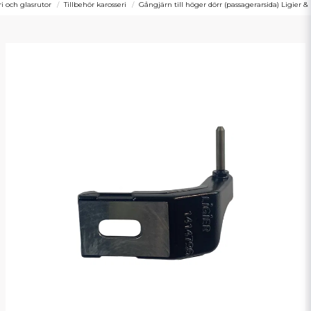
ri och glasrutor
Tillbehör karosseri
Gångjärn till höger dörr (passagerarsida) Ligier &