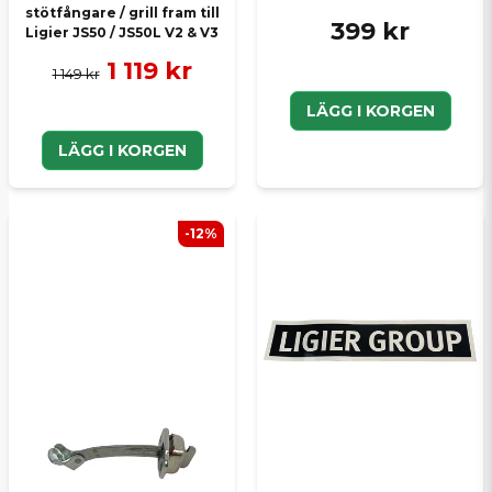
stötfångare / grill fram till
399 kr
Ligier JS50 / JS50L V2 & V3
1 119 kr
1 149 kr
LÄGG I KORGEN
LÄGG I KORGEN
-12%