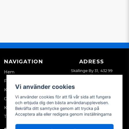
NAVIGATION
ADRESS
Skällinge By 31, 432 99
Hem
Skällinge
Företagskund
Vi använder cookies
Kontakta oss
Vi använder cookies för att få vår sida att fungera
Om oss
och erbjuda dig den bästa användarupplevelsen.
Köpvillkor
Bekräfta ditt samtycke genom att trycka på
Acceptera alla eller redigera genom inställningarna
Tips & trix