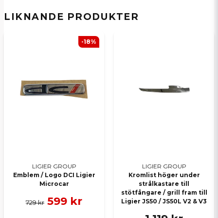
email
E-postadress
LIKNANDE PRODUKTER
-18%
Ja, ni kan publicera min fråga
Skicka en fråga
LIGIER GROUP
LIGIER GROUP
Emblem / Logo DCI Ligier
Kromlist höger under
Microcar
strålkastare till
stötfångare / grill fram till
599 kr
Ligier JS50 / JS50L V2 & V3
729 kr