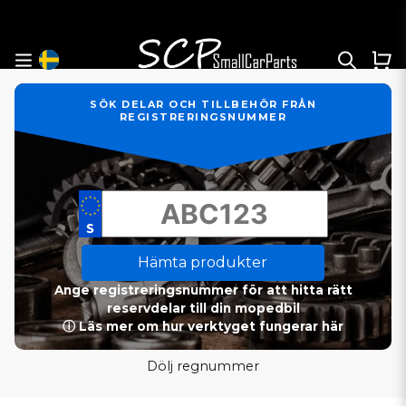
SÖK DELAR OCH TILLBEHÖR FRÅN
REGISTRERINGSNUMMER
Hämta produkter
Ange registreringsnummer för att hitta rätt
reservdelar till din mopedbil
ⓘ Läs mer om hur verktyget fungerar här
Dölj regnummer