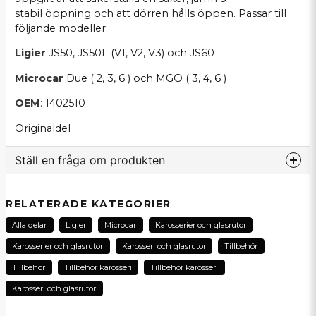
stabil öppning och att dörren hålls öppen. Passar till
följande modeller:
Ligier
JS50, JS50L (V1, V2, V3) och JS60
Microcar
Due ( 2, 3, 6 ) och MGO ( 3, 4, 6 )
OEM
: 1402510
Originaldel
Ställ en fråga om produkten
question
Fråga oss om denna produkt...
RELATERADE KATEGORIER
Alla delar
Ligier
Microcar
Karosserier och glasrutor
Karosserier och glasrutor
Karosseri och glasrutor
Tillbehör
name
Tillbehör
Tillbehör karosseri
Tillbehör karosseri
Namn
Karosseri och glasrutor