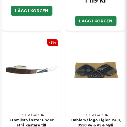
1 119 kr
LÄGG I KORGEN
LÄGG I KORGEN
-3%
LIGIER GROUP
LIGIER GROUP
Kromlist vänster under
Emblem / logo Ligier JS60,
strålkastare till
JS50 V4 & V5 & Myli