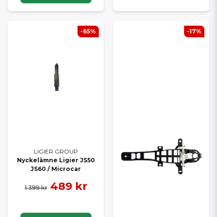
-65%
-17%
LIGIER GROUP
Nyckelämne Ligier JS50
JS60 / Microcar
489 kr
1 399 kr