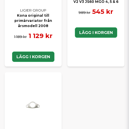
V2 V3 JS60 MGO 4, 5 & 6
545 kr
LIGIER GROUP
989 kr
Kona original till
primärvariator från
årsmodell 2008
LÄGG I KORGEN
1 129 kr
1 189 kr
LÄGG I KORGEN