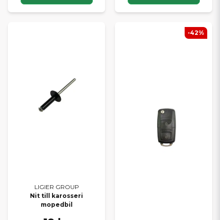
HOS SCP MOPEDBILSDELAR
Snabb leverans från eget lager
Stort sortiment av originaldelar
-42%
Specialister på mopedbilar
Support via mail och telefon
Trygga köp & konkurrenskraftiga priser
Behöver du hjälp att hitta rätt del? Kontakta oss gärna – vi
hjälper dig snabbt att matcha rätt reservdel till just din modell.
Handla tryggt online och håll din Ligier eller Microcar i
toppskick med originaldelar från fabrik.
LIGIER GROUP
Nit till karosseri
mopedbil