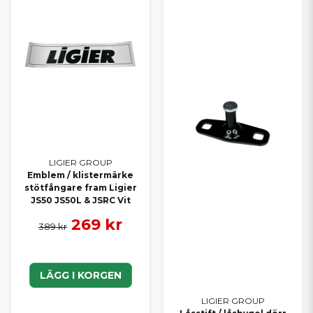
LIGIER GROUP
Emblem / klistermärke
stötfångare fram Ligier
JS50 JS50L & JSRC Vit
269 kr
389 kr
LÄGG I KORGEN
LIGIER GROUP