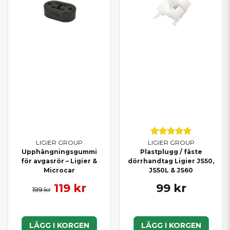
PASSAR POPULÄRA MODELLER
FRÅN LIGIER & MICROCAR
Våra originaldelar passar bland annat:
Ligier JS50, JS50L, JS60, Myli, IXO, Nova, X-Too, JS RC
Microcar M.GO, Due, M8, MC1, MC2 samt flera äldre och nyare
modeller
SHOPPA RESERVDELAR PER
MÄRKE
För att göra det enklare att hitta rätt delar kan du även handla
LIGIER GROUP
LIGIER GROUP
via våra märkesanpassade kategorier:
Upphängningsgummi
Plastplugg / fäste
för avgasrör – Ligier &
dörrhandtag Ligier JS50,
Microcar
JS50L & JS60
Alla reservdelar till Ligier
Alla reservdelar till Microcar
119 kr
99 kr
199 kr
DÄRFÖR HANDLAR KUNDER
LÄGG I KORGEN
LÄGG I KORGEN