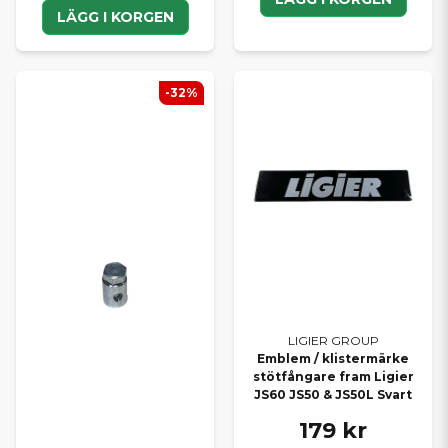
LÄGG I KORGEN
-32%
LIGIER GROUP
Emblem / klistermärke
stötfångare fram Ligier
JS60 JS50 & JS50L Svart
179 kr