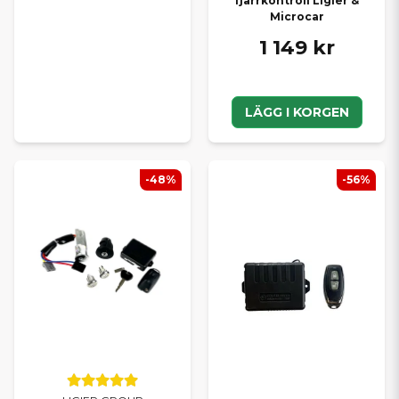
fjärrkontroll Ligier &
Microcar
1 149 kr
LÄGG I KORGEN
-48%
-56%