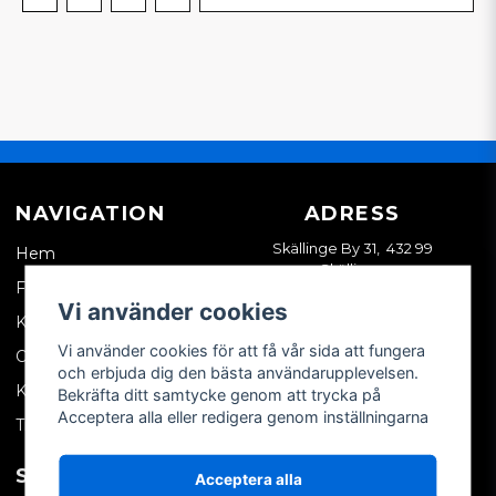
NAVIGATION
ADRESS
Skällinge By 31, 432 99
Hem
Skällinge
Företagskund
Vi använder cookies
Kontakta oss
Vi använder cookies för att få vår sida att fungera
Om oss
och erbjuda dig den bästa användarupplevelsen.
Köpvillkor
Bekräfta ditt samtycke genom att trycka på
Acceptera alla eller redigera genom inställningarna
Tips & trix
SOCIALA MEDIER
MITT KONTO
Acceptera alla