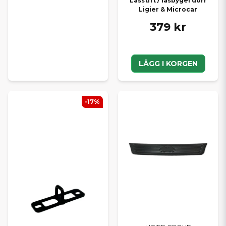
Låsstift / låsbygel dörr
Ligier & Microcar
379 kr
LÄGG I KORGEN
-17%