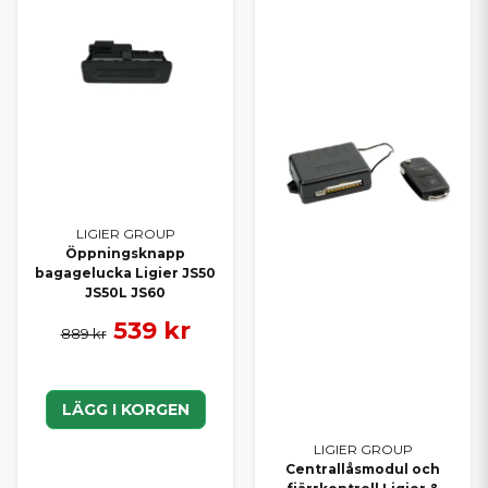
LIGIER GROUP
Öppningsknapp
bagagelucka Ligier JS50
JS50L JS60
539 kr
889 kr
LÄGG I KORGEN
LIGIER GROUP
Centrallåsmodul och