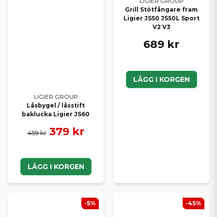
LIGIER GROUP
Grill Stötfångare fram
Ligier JS50 JS50L Sport
V2 V3
689 kr
LÄGG I KORGEN
LIGIER GROUP
Låsbygel / låsstift
baklucka Ligier JS60
379 kr
459 kr
LÄGG I KORGEN
-5%
-45%