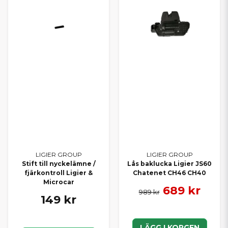
LIGIER GROUP
LIGIER GROUP
Stift till nyckelämne /
Lås baklucka Ligier JS60
fjärkontroll Ligier &
Chatenet CH46 CH40
Microcar
689 kr
989 kr
149 kr
LÄGG I KORGEN