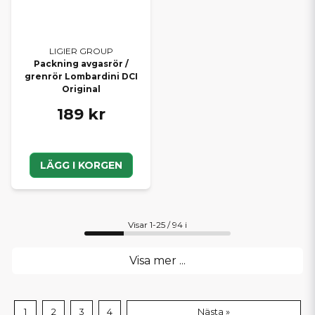
LIGIER GROUP
Packning avgasrör /
grenrör Lombardini DCI
Original
189 kr
LÄGG I KORGEN
Visar 1-25 / 94 i
Visa mer ...
1
2
3
4
Nästa »