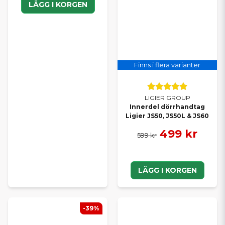
LÄGG I KORGEN
Finns i flera varianter
LIGIER GROUP
Innerdel dörrhandtag
Ligier JS50, JS50L & JS60
499 kr
599 kr
LÄGG I KORGEN
-39%