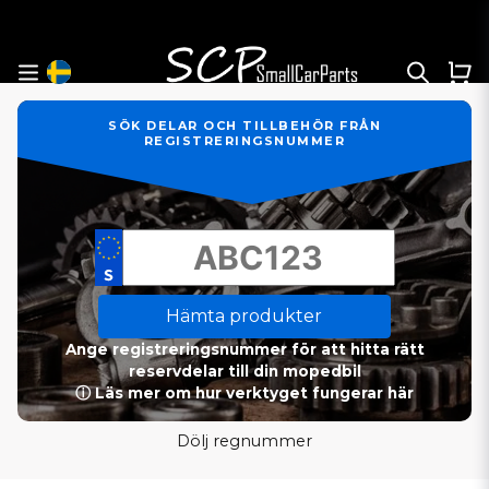
SÖK DELAR OCH TILLBEHÖR FRÅN
REGISTRERINGSNUMMER
Hämta produkter
Ange registreringsnummer för att hitta rätt
reservdelar till din mopedbil
ⓘ Läs mer om hur verktyget fungerar här
Dölj regnummer