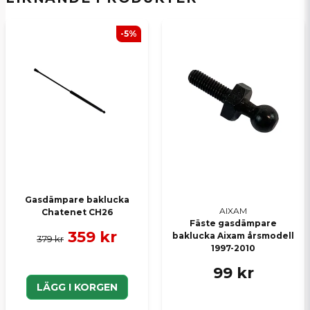
email
E-postadress
-5%
Ja, ni kan publicera min fråga
Skicka en fråga
Gasdämpare baklucka
AIXAM
Chatenet CH26
Fäste gasdämpare
359 kr
baklucka Aixam årsmodell
379 kr
1997-2010
99 kr
LÄGG I KORGEN