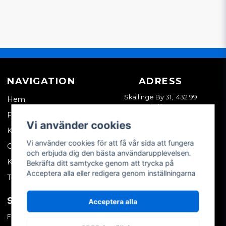
NAVIGATION
ADRESS
Skällinge By 31, 432 99
Hem
Skällinge
Företagskund
Vi använder cookies
Kontakta oss
Vi använder cookies för att få vår sida att fungera
Om oss
och erbjuda dig den bästa användarupplevelsen.
Köpvillkor
Bekräfta ditt samtycke genom att trycka på
Acceptera alla eller redigera genom inställningarna
Tips & trix
SOCIALA MEDIER
MITT KONTO
Acceptera alla
Facebook
Logga in