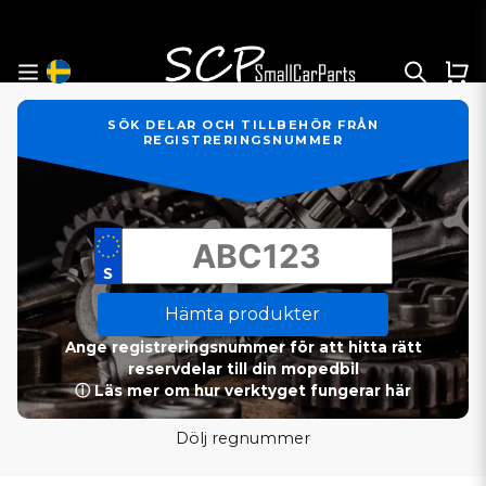
SÖK DELAR OCH TILLBEHÖR FRÅN
REGISTRERINGSNUMMER
Hämta produkter
Ange registreringsnummer för att hitta rätt
reservdelar till din mopedbil
ⓘ Läs mer om hur verktyget fungerar här
Dölj regnummer