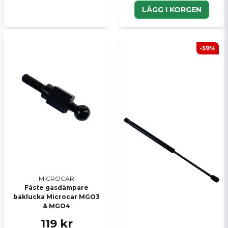
LÄGG I KORGEN
-59%
MICROCAR
Fäste gasdämpare
baklucka Microcar MGO3
& MGO4
119 kr