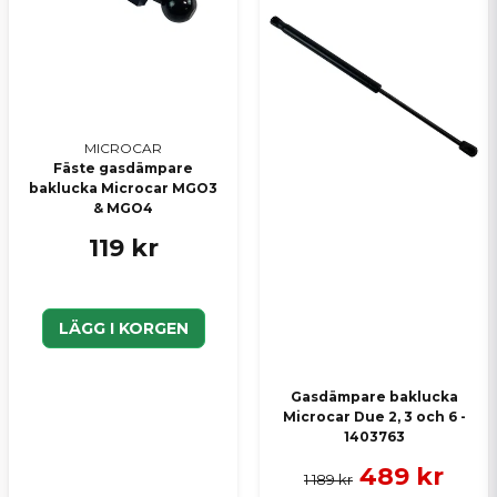
MICROCAR
Fäste gasdämpare
baklucka Microcar MGO3
& MGO4
119 kr
LÄGG I KORGEN
Gasdämpare baklucka
Microcar Due 2, 3 och 6 -
1403763
489 kr
1 189 kr