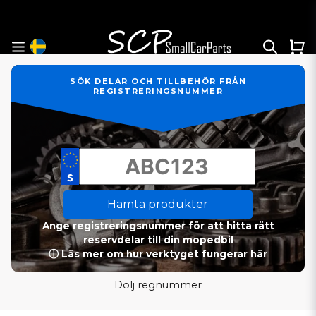
SÖK DELAR OCH TILLBEHÖR FRÅN
REGISTRERINGSNUMMER
Hämta produkter
Ange registreringsnummer för att hitta rätt
reservdelar till din mopedbil
ⓘ Läs mer om hur verktyget fungerar här
Dölj regnummer