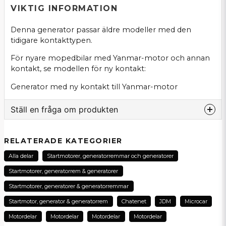
VIKTIG INFORMATION
Denna generator passar äldre modeller med den
tidigare kontakttypen.
För nyare mopedbilar med Yanmar-motor och annan
kontakt, se modellen för ny kontakt:
Generator med ny kontakt till Yanmar-motor
Ställ en fråga om produkten
question
Fråga oss om denna produkt...
RELATERADE KATEGORIER
Alla delar
Startmotorer, generatorremmar och generatorer
Startmotorer, generatorrem & generatorer
name
Startmotorer, generatorer & generatorremmar
Namn
Startmotor, generator & generatorrem
Chatenet
JDM
Microcar
Motordelar
Motordelar
Motordelar
Motordelar
email