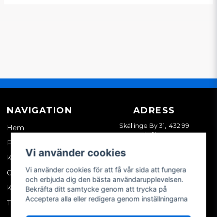
NAVIGATION
ADRESS
Skällinge By 31, 432 99
Hem
Skällinge
Företagskund
Vi använder cookies
Kontakta oss
Vi använder cookies för att få vår sida att fungera
Om oss
och erbjuda dig den bästa användarupplevelsen.
Köpvillkor
Bekräfta ditt samtycke genom att trycka på
Acceptera alla eller redigera genom inställningarna
Tips & trix