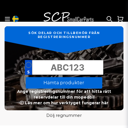
SÖK DELAR OCH TILLBEHÖR FRÅN
REGISTRERINGSNUMMER
Hämta produkter
Ange registreringsnummer för att hitta rätt
reservdelar till din mopedbil
ⓘ Läs mer om hur verktyget fungerar här
Dölj regnummer