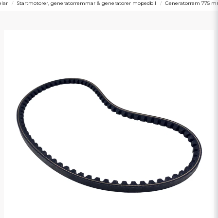
lar
Startmotorer, generatorremmar & generatorer mopedbil
Generatorrem 775 mm