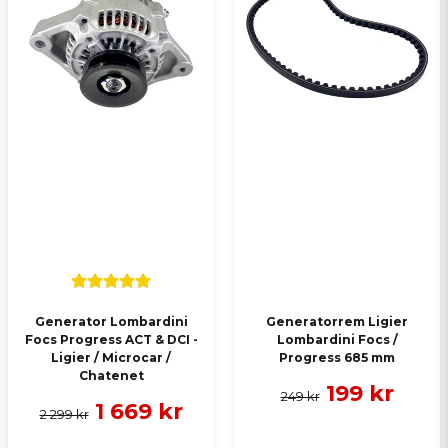
Skicka en fråga
Generator Lombardini
Generatorrem Ligier
Focs Progress ACT & DCI -
Lombardini Focs /
Ligier / Microcar /
Progress 685 mm
Chatenet
199 kr
249 kr
1 669 kr
2 299 kr