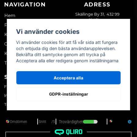
NAVIGATION
ADRESS
Skällinge By 31, 432 99
Hem
Skällinge
Företagskund
Vi använder cookies
Kontakta oss
Vi använder cookies för att få vår sida att fungera
Om oss
och erbjuda dig den bästa användarupplevelsen.
Köpvillkor
Bekräfta ditt samtycke genom att trycka på
Acceptera alla eller redigera genom inställningarna
Tips & trix
SOCIALA MEDIER
MITT KONTO
Acceptera alla
Facebook
Logga in
GDPR-inställningar
Instagram
Skapa konto
TikTok
Glömt ditt lösenord?