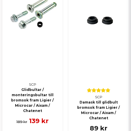
Skicka en fråga
SCP
Glidbultar /
monteringsbultar till
SCP
bromsok fram Ligier /
Damask till glidbult
Microcar / Aixam /
bromsok fram Ligier /
Chatenet
Microcar / Aixam /
Chatenet
139 kr
189 kr
89 kr