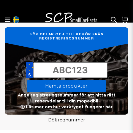
SÖK DELAR OCH TILLBEHÖR FRÅN
REGISTRERINGSNUMMER
Hämta produkter
Ange registreringsnummer för att hitta rätt
reservdelar till din mopedbil
ⓘ Läs mer om hur verktyget fungerar här
Dölj regnummer