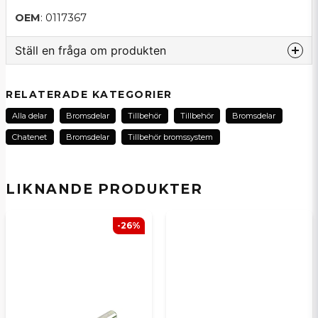
OEM
: 0117367
Ställ en fråga om produkten
question
Fråga oss om denna produkt...
RELATERADE KATEGORIER
Alla delar
Bromsdelar
Tillbehör
Tillbehör
Bromsdelar
Chatenet
Bromsdelar
Tillbehör bromssystem
name
Namn
LIKNANDE PRODUKTER
email
E-postadress
-26%
Ja, ni kan publicera min fråga