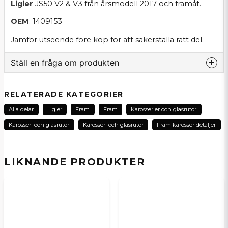
Ligier
JS50 V2 & V3 från årsmodell 2017 och framåt.
OEM
: 1409153
Jämför utseende före köp för att säkerställa rätt del.
Ställ en fråga om produkten
question
Fråga oss om denna produkt...
RELATERADE KATEGORIER
Alla delar
Ligier
Fram
Fram
Karosserier och glasrutor
Karosseri och glasrutor
Karosseri och glasrutor
Fram karosseridetaljer
name
Namn
LIKNANDE PRODUKTER
email
E-postadress