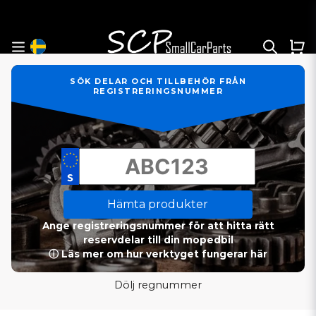
SÖK DELAR OCH TILLBEHÖR FRÅN
REGISTRERINGSNUMMER
Hämta produkter
Ange registreringsnummer för att hitta rätt
reservdelar till din mopedbil
ⓘ Läs mer om hur verktyget fungerar här
Dölj regnummer