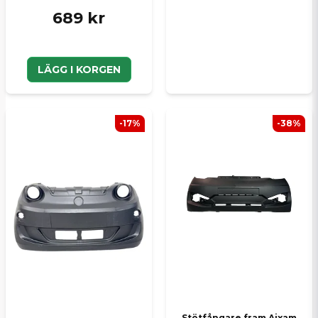
689 kr
LÄGG I KORGEN
-17%
-38%
Stötfångare fram Aixam