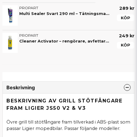
PROPART
289 kr
Multi Sealer Svart 290 ml – Tätningsmassa & monteringslim
KÖP
PROPART
249 kr
Cleaner Activator – rengörare, avfettare och aktivator för mopedbil
KÖP
Beskrivning
BESKRIVNING AV GRILL STÖTFÅNGARE
FRAM LIGIER JS50 V2 & V3
Övre grill till stötfångare fram tillverkad i ABS-plast som
passar Ligier mopedbilar. Passar följande modeller: