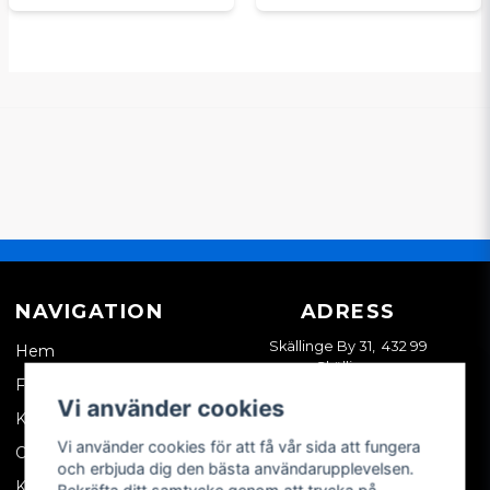
NAVIGATION
ADRESS
Skällinge By 31, 432 99
Hem
Skällinge
Företagskund
Vi använder cookies
Kontakta oss
Vi använder cookies för att få vår sida att fungera
Om oss
och erbjuda dig den bästa användarupplevelsen.
Köpvillkor
Bekräfta ditt samtycke genom att trycka på