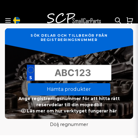
SÖK DELAR OCH TILLBEHÖR FRÅN
REGISTRERINGSNUMMER
Hämta produkter
Ange registreringsnummer för att hitta rätt
reservdelar till din mopedbil
ⓘ Läs mer om hur verktyget fungerar här
Dölj regnummer