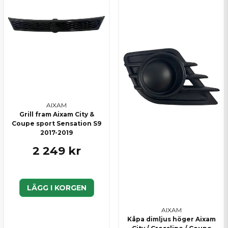
Ja, ni kan publicera min fråga
Skicka en fråga
AIXAM
Grill fram Aixam City &
Coupe sport Sensation S9
2017-2019
2 249 kr
LÄGG I KORGEN
AIXAM
Kåpa dimljus höger Aixam