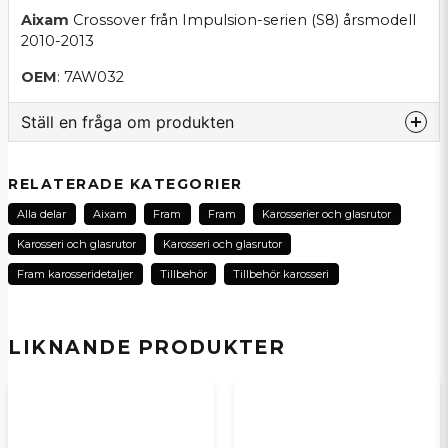
Aixam
Crossover från Impulsion-serien (S8) årsmodell
2010-2013
OEM
: 7AW032
Ställ en fråga om produkten
question
Fråga oss om denna produkt...
RELATERADE KATEGORIER
Alla delar
Aixam
Fram
Fram
Karosserier och glasrutor
Karosseri och glasrutor
Karosseri och glasrutor
name
Fram karosseridetaljer
Tillbehör
Tillbehör karosseri
Namn
LIKNANDE PRODUKTER
email
E-postadress