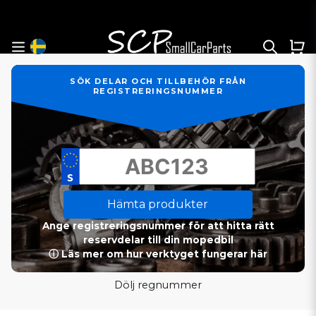
SÖK DELAR OCH TILLBEHÖR FRÅN
REGISTRERINGSNUMMER
Hämta produkter
Ange registreringsnummer för att hitta rätt
reservdelar till din mopedbil
ⓘ Läs mer om hur verktyget fungerar här
Dölj regnummer