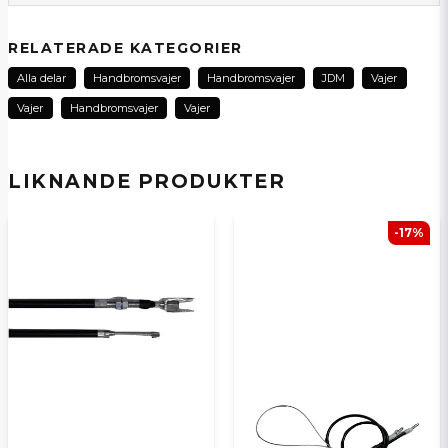
question
Fråga oss om denna produkt...
RELATERADE KATEGORIER
Alla delar
Handbromsvajer
Handbromsvajer
JDM
Vajer
Vajer
Handbromsvajer
Vajer
name
Namn
LIKNANDE PRODUKTER
email
E-postadress
-17%
Ja, ni kan publicera min fråga