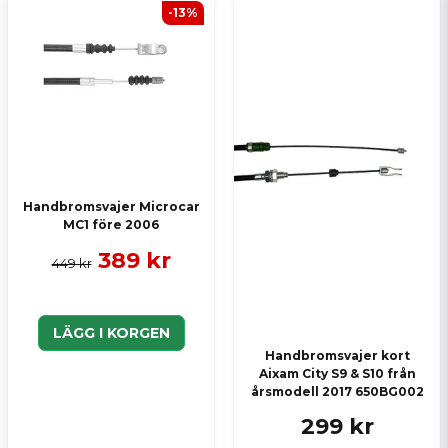
-13%
Handbromsvajer Microcar
MC1 före 2006
389 kr
449 kr
LÄGG I KORGEN
Handbromsvajer kort
Aixam City S9 & S10 från
årsmodell 2017 650BG002
299 kr